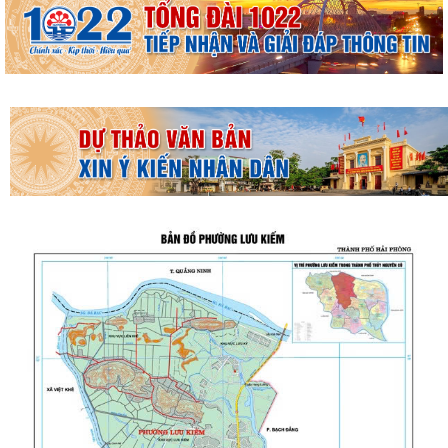
THƯỜNG TRỰC HĐND PHƯỜNG LƯU KIẾM TỔ CHỨC PHIÊN HỌP
THƯỜNG KỲ THÁNG 8 NĂM 2026
UBND PHƯỜNG LƯU KIẾM TỔ CHỨC PHIÊN HỌP THƯỜNG KỲ THÁNG 8
NĂM 2026
UBDN phường Lưu Kiếm thông báo Về việc niêm yết công khai kết quả
kiểm tra hồ sơ đăng ký, cấp Giấy...
UBND phường Lưu Kiếm thông báo Về việc niêm yết công khai kết quả
kiểm tra hồ sơ đăng ký, cấp Giấy...
ĐOÀN KIỂM TRA CỦA BAN THƯỜNG VỤ THÀNH ỦY HẢI PHÒNG VỀ
CÔNG TÁC KHOA HỌC, CÔNG NGHỆ, ĐỔI MỚI SÁNG...
UBND phường Lưu Kiếm thông báo Về việc niêm yết công khai kết quả
kiểm tra hồ sơ đăng ký, cấp Giấy...