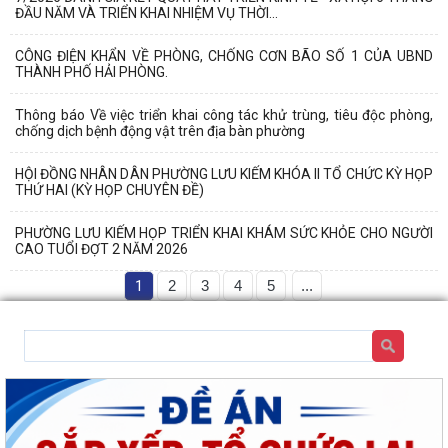
ĐẦU NĂM VÀ TRIỂN KHAI NHIỆM VỤ THỜI...
CÔNG ĐIỆN KHẨN VỀ PHÒNG, CHỐNG CƠN BÃO SỐ 1 CỦA UBND
THÀNH PHỐ HẢI PHÒNG.
Thông báo Về việc triển khai công tác khử trùng, tiêu độc phòng,
chống dịch bệnh động vật trên địa bàn phường
HỘI ĐỒNG NHÂN DÂN PHƯỜNG LƯU KIẾM KHÓA II TỔ CHỨC KỲ HỌP
THỨ HAI (KỲ HỌP CHUYÊN ĐỀ)
PHƯỜNG LƯU KIẾM HỌP TRIỂN KHAI KHÁM SỨC KHỎE CHO NGƯỜI
CAO TUỔI ĐỢT 2 NĂM 2026
1
2
3
4
5
...