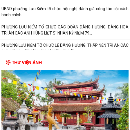
UBND phường Lưu Kiếm tổ chức hội nghị đánh giá công tác cải cách
hành chính
PHƯỜNG LƯU KIẾM TỔ CHỨC CÁC ĐOÀN DÂNG HƯƠNG, DÂNG HOA
TRI ÂN CÁC ANH HÙNG LIỆT SĨ NHÂN KỶ NIỆM 79...
PHƯỜNG LƯU KIẾM TỔ CHỨC LỄ DÂNG HƯƠNG, THẮP NẾN TRI ÂN CÁC
ANH HÙNG LIỆT SĨ NHÂN KỶ NIỆM 79 NĂM...
THƯ VIỆN ẢNH
QUY ĐỊNH SỐ 208-QĐ/TW VỀ THI HÀNH ĐIỀU LỆ ĐẢNG
Báo Đại biểu nhân dân đưa tin: Phường Lưu Kiếm triển khai “Kỳ họp số”
nâng cao hiệu quả hoạt động...
UBND phường Lưu Kiếm ban hành Kế hoạch Triển khai các hoạt động
thông tin, truyền thông y tế trên...
UBND phường Lưu Kiếm thông báo Về việc niêm yết công khai kết quả
kiểm tra hồ sơ đăng ký, cấp Giấy...
Kế hoạch Tuyên truyền Hội nghị công bố các Quyết định của Thủ tướng