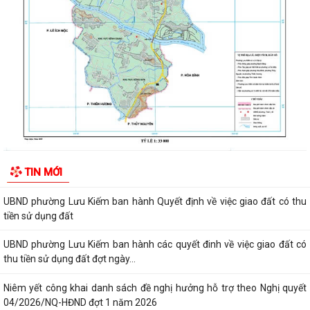
Niêm yết công khai về việc mất Quyết định giao đất cho công dân làm
nhà ở của ông Trịnh Văn Tài tại...
THUẾ CƠ SỞ 1 THÀNH PHỐ HẢI PHÒNG HƯỚNG DẪN KÊ KHAI THÔNG
BÁO DOANH THU 6 THÁNG ĐẦU NĂM ĐỐI VỚI HỘ...
CÔNG AN PHƯỜNG LƯU KIẾM HƯỞNG ỨNG THAM GIA CUỘC THI SÁNG
TẠO VIDEO CLIP "TỔ QUỐC BÌNH YÊN"
UBND phường Lưu Kiếm ban hành Kế hoạch Giám sát và xử lý dịch, ổ
TIN MỚI
dịch trên địa bàn phường Lưu Kiếm
UBND phường Lưu Kiếm ban hành Quyết định về việc giao đất có thu
tiền sử dụng đất
UBND phường Lưu Kiếm ban hành các quyết đinh về việc giao đất có
thu tiền sử dụng đất đợt ngày...
Niêm yết công khai danh sách đề nghị hưởng hỗ trợ theo Nghị quyết
04/2026/NQ-HĐND đợt 1 năm 2026