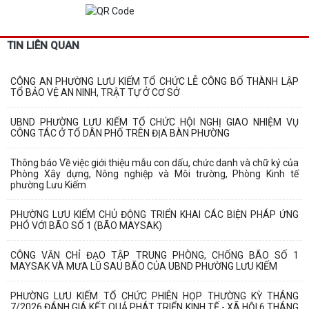
TIN LIÊN QUAN
CÔNG AN PHƯỜNG LƯU KIẾM TỔ CHỨC LỄ CÔNG BỐ THÀNH LẬP
TỔ BẢO VỆ AN NINH, TRẬT TỰ Ở CƠ SỞ
UBND PHƯỜNG LƯU KIẾM TỔ CHỨC HỘI NGHỊ GIAO NHIỆM VỤ
CÔNG TÁC Ở TỔ DÂN PHỐ TRÊN ĐỊA BÀN PHƯỜNG
Thông báo Về việc giới thiệu mẫu con dấu, chức danh và chữ ký của
Phòng Xây dựng, Nông nghiệp và Môi trường, Phòng Kinh tế
phường Lưu Kiếm
PHƯỜNG LƯU KIẾM CHỦ ĐỘNG TRIỂN KHAI CÁC BIỆN PHÁP ỨNG
PHÓ VỚI BÃO SỐ 1 (BÃO MAYSAK)
CÔNG VĂN CHỈ ĐẠO TẬP TRUNG PHÒNG, CHỐNG BÃO SỐ 1
MAYSAK VÀ MƯA LŨ SAU BÃO CỦA UBND PHƯỜNG LƯU KIẾM
PHƯỜNG LƯU KIẾM TỔ CHỨC PHIÊN HỌP THƯỜNG KỲ THÁNG
7/2026 ĐÁNH GIÁ KẾT QUẢ PHÁT TRIỂN KINH TẾ - XÃ HỘI 6 THÁNG