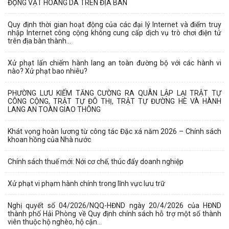
ĐỘNG VẬT HOANG DÃ TRÊN ĐỊA BÀN
Quy định thời gian hoạt động của các đại lý Internet và điểm truy
nhập Internet công cộng không cung cấp dịch vụ trò chơi điện tử
trên địa bàn thành...
Xử phạt lấn chiếm hành lang an toàn đường bộ với các hành vi
nào? Xử phạt bao nhiêu?
PHƯỜNG LƯU KIẾM TĂNG CƯỜNG RA QUÂN LẬP LẠI TRẬT TỰ
CÔNG CỘNG, TRẬT TỰ ĐÔ THỊ, TRẬT TỰ ĐƯỜNG HÈ VÀ HÀNH
LANG AN TOÀN GIAO THÔNG
Khát vọng hoàn lương từ công tác Đặc xá năm 2026 – Chính sách
khoan hồng của Nhà nước
Chính sách thuế mới: Nới cơ chế, thúc đẩy doanh nghiệp
Xử phạt vi phạm hành chính trong lĩnh vực lưu trữ
Nghị quyết số 04/2026/NQQ-HĐND ngày 20/4/2026 của HĐND
thành phố Hải Phòng về Quy định chính sách hỗ trợ một số thành
viên thuộc hộ nghèo, hộ cận...