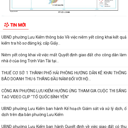
CÔNG AN PHƯỜNG LƯU KIẾM HƯỞNG ỨNG THAM GIA CUỘC THI SÁNG
TẠO VIDEO CLIP "TỔ QUỐC BÌNH YÊN"
UBND phường Lưu Kiếm ban hành Kế hoạch Giám sát và xử lý dịch, ổ
TIN MỚI
dịch trên địa bàn phường Lưu Kiếm
UBND phường Lưu Kiếm ban hành Quyết định về việc giao đất có thu
tiền sử dụng đất
UBND phường Lưu Kiếm ban hành các quyết đinh về việc giao đất có
thu tiền sử dụng đất đợt ngày...
Niêm yết công khai danh sách đề nghị hưởng hỗ trợ theo Nghị quyết
04/2026/NQ-HĐND đợt 1 năm 2026
UBND phường Lưu Kiếm tổ chức hội nghị đánh giá công tác cải cách
hành chính
PHƯỜNG LƯU KIẾM TỔ CHỨC CÁC ĐOÀN DÂNG HƯƠNG, DÂNG HOA
TRI ÂN CÁC ANH HÙNG LIỆT SĨ NHÂN KỶ NIỆM 79...
PHƯỜNG LƯU KIẾM TỔ CHỨC LỄ DÂNG HƯƠNG, THẮP NẾN TRI ÂN CÁC