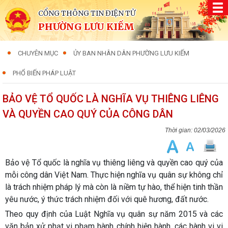
CỔNG THÔNG TIN ĐIỆN TỬ
PHƯỜNG LƯU KIẾM
CHUYÊN MỤC
ỦY BAN NHÂN DÂN PHƯỜNG LƯU KIẾM
PHỔ BIẾN PHÁP LUẬT
BẢO VỆ TỔ QUỐC LÀ NGHĨA VỤ THIÊNG LIÊNG
VÀ QUYỀN CAO QUÝ CỦA CÔNG DÂN
02/03/2026
Bảo vệ Tổ quốc là nghĩa vụ thiêng liêng và quyền cao quý của
mỗi công dân Việt Nam. Thực hiện nghĩa vụ quân sự không chỉ
là trách nhiệm pháp lý mà còn là niềm tự hào, thể hiện tinh thần
yêu nước, ý thức trách nhiệm đối với quê hương, đất nước.
Theo quy định của Luật Nghĩa vụ quân sự năm 2015 và các
văn bản xử phạt vi phạm hành chính hiện hành, các hành vi vi