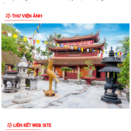
ANH HÙNG LIỆT SĨ NHÂN KỶ NIỆM 79 NĂM...
THƯ VIỆN ẢNH
QUY ĐỊNH SỐ 208-QĐ/TW VỀ THI HÀNH ĐIỀU LỆ ĐẢNG
Báo Đại biểu nhân dân đưa tin: Phường Lưu Kiếm triển khai “Kỳ họp số”
nâng cao hiệu quả hoạt động...
UBND phường Lưu Kiếm ban hành Kế hoạch Triển khai các hoạt động
thông tin, truyền thông y tế trên...
UBND phường Lưu Kiếm thông báo Về việc niêm yết công khai kết quả
kiểm tra hồ sơ đăng ký, cấp Giấy...
Kế hoạch Tuyên truyền Hội nghị công bố các Quyết định của Thủ tướng
Chính phủ về Khu kinh tế và...
Thuế cơ sở 4 thành phố Hải Phòng tuyên truyền nội dung về Thông tư
89/2026/TT-BTC ngày 30/6/2026...
HĐND PHƯỜNG LƯU KIẾM TỔ CHỨC KỲ HỌP THỨ BA (KỲ HỌP THƯỜNG
LIÊN KẾT WEB SITE
LỆ GIỮA NĂM 2026)