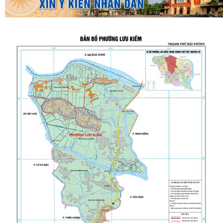
UBND PHƯỜNG LƯU KIẾM TỔ CHỨC PHIÊN HỌP THƯỜNG KỲ THÁNG 8
NĂM 2026
UBDN phường Lưu Kiếm thông báo Về việc niêm yết công khai kết quả
kiểm tra hồ sơ đăng ký, cấp Giấy...
UBND phường Lưu Kiếm thông báo Về việc niêm yết công khai kết quả
kiểm tra hồ sơ đăng ký, cấp Giấy...
ĐOÀN KIỂM TRA CỦA BAN THƯỜNG VỤ THÀNH ỦY HẢI PHÒNG VỀ
CÔNG TÁC KHOA HỌC, CÔNG NGHỆ, ĐỔI MỚI SÁNG...
UBND phường Lưu Kiếm thông báo Về việc niêm yết công khai kết quả
kiểm tra hồ sơ đăng ký, cấp Giấy...
Niêm yết công khai về việc mất Quyết định giao đất cho công dân làm
nhà ở của ông Trịnh Văn Tài tại...
THUẾ CƠ SỞ 1 THÀNH PHỐ HẢI PHÒNG HƯỚNG DẪN KÊ KHAI THÔNG
BÁO DOANH THU 6 THÁNG ĐẦU NĂM ĐỐI VỚI HỘ...