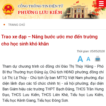
CỔNG THÔNG TIN ĐIỆN TỬ
PHƯỜNG LƯU KIẾM
TRANG CHỦ
Trao xe đạp – Nâng bước ước mơ đến trường
cho học sinh khó khăn
05/05/2026
Tham dự chương trình có đồng chí Đào Thị Thúy Hằng - Phó
Bí thư Thường trực Đảng ủy, Chủ tịch HĐND phường; đồng chí
Lê Thị Lệ Thủy - Chủ tịch Ủy ban MTTQ Việt Nam phường; đại
diện lãnh đạo các tổ chức chính trị - xã hội phường; đại diện
Ban Giám hiệu các trường THPT Bạch Đằng, THCS Trần Hưng
Đạo, THCS Lưu Kiếm, THCS Liên Khê, Tiểu học Lưu Kiếm,
Tiểu học Kênh Giang, Tiểu học Đông Sơn.