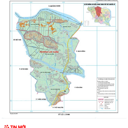
kiểm tra hồ sơ đăng ký, cấp Giấy...
UBND phường Lưu Kiếm thông báo Về việc niêm yết công khai kết quả
kiểm tra hồ sơ đăng ký, cấp Giấy...
ĐOÀN KIỂM TRA CỦA BAN THƯỜNG VỤ THÀNH ỦY HẢI PHÒNG VỀ
CÔNG TÁC KHOA HỌC, CÔNG NGHỆ, ĐỔI MỚI SÁNG...
UBND phường Lưu Kiếm thông báo Về việc niêm yết công khai kết quả
kiểm tra hồ sơ đăng ký, cấp Giấy...
Niêm yết công khai về việc mất Quyết định giao đất cho công dân làm
nhà ở của ông Trịnh Văn Tài tại...
THUẾ CƠ SỞ 1 THÀNH PHỐ HẢI PHÒNG HƯỚNG DẪN KÊ KHAI THÔNG
BÁO DOANH THU 6 THÁNG ĐẦU NĂM ĐỐI VỚI HỘ...
CÔNG AN PHƯỜNG LƯU KIẾM HƯỞNG ỨNG THAM GIA CUỘC THI SÁNG
TẠO VIDEO CLIP "TỔ QUỐC BÌNH YÊN"
UBND phường Lưu Kiếm ban hành Kế hoạch Giám sát và xử lý dịch, ổ
TIN MỚI
dịch trên địa bàn phường Lưu Kiếm