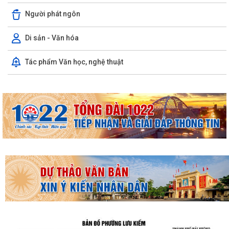
Người phát ngôn
Di sản - Văn hóa
Tác phẩm Văn học, nghệ thuật
THƯỜNG TRỰC HĐND PHƯỜNG LƯU KIẾM TỔ CHỨC PHIÊN HỌP
THƯỜNG KỲ THÁNG 8 NĂM 2026
UBND PHƯỜNG LƯU KIẾM TỔ CHỨC PHIÊN HỌP THƯỜNG KỲ THÁNG 8
NĂM 2026
UBDN phường Lưu Kiếm thông báo Về việc niêm yết công khai kết quả