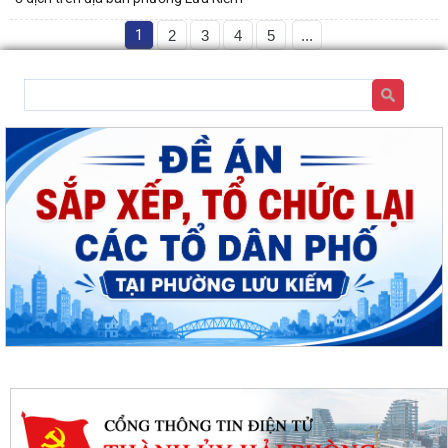
1
2
3
4
5
...