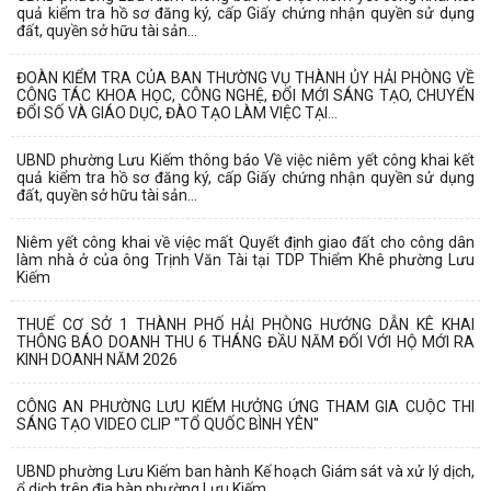
quả kiểm tra hồ sơ đăng ký, cấp Giấy chứng nhận quyền sử dụng
đất, quyền sở hữu tài sản...
ĐOÀN KIỂM TRA CỦA BAN THƯỜNG VỤ THÀNH ỦY HẢI PHÒNG VỀ
CÔNG TÁC KHOA HỌC, CÔNG NGHỆ, ĐỔI MỚI SÁNG TẠO, CHUYỂN
ĐỔI SỐ VÀ GIÁO DỤC, ĐÀO TẠO LÀM VIỆC TẠI...
UBND phường Lưu Kiếm thông báo Về việc niêm yết công khai kết
quả kiểm tra hồ sơ đăng ký, cấp Giấy chứng nhận quyền sử dụng
đất, quyền sở hữu tài sản...
Niêm yết công khai về việc mất Quyết định giao đất cho công dân
làm nhà ở của ông Trịnh Văn Tài tại TDP Thiểm Khê phường Lưu
Kiếm
THUẾ CƠ SỞ 1 THÀNH PHỐ HẢI PHÒNG HƯỚNG DẪN KÊ KHAI
THÔNG BÁO DOANH THU 6 THÁNG ĐẦU NĂM ĐỐI VỚI HỘ MỚI RA
KINH DOANH NĂM 2026
CÔNG AN PHƯỜNG LƯU KIẾM HƯỞNG ỨNG THAM GIA CUỘC THI
SÁNG TẠO VIDEO CLIP "TỔ QUỐC BÌNH YÊN"
UBND phường Lưu Kiếm ban hành Kế hoạch Giám sát và xử lý dịch,
ổ dịch trên địa bàn phường Lưu Kiếm