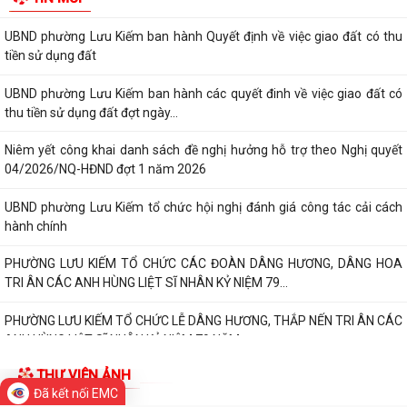
UBND phường Lưu Kiếm ban hành Quyết định về việc giao đất có thu
tiền sử dụng đất
UBND phường Lưu Kiếm ban hành các quyết đinh về việc giao đất có
thu tiền sử dụng đất đợt ngày...
Niêm yết công khai danh sách đề nghị hưởng hỗ trợ theo Nghị quyết
04/2026/NQ-HĐND đợt 1 năm 2026
UBND phường Lưu Kiếm tổ chức hội nghị đánh giá công tác cải cách
hành chính
PHƯỜNG LƯU KIẾM TỔ CHỨC CÁC ĐOÀN DÂNG HƯƠNG, DÂNG HOA
TRI ÂN CÁC ANH HÙNG LIỆT SĨ NHÂN KỶ NIỆM 79...
PHƯỜNG LƯU KIẾM TỔ CHỨC LỄ DÂNG HƯƠNG, THẮP NẾN TRI ÂN CÁC
ANH HÙNG LIỆT SĨ NHÂN KỶ NIỆM 79 NĂM...
THƯ VIỆN ẢNH
QUY ĐỊNH SỐ 208-QĐ/TW VỀ THI HÀNH ĐIỀU LỆ ĐẢNG
Đã kết nối EMC