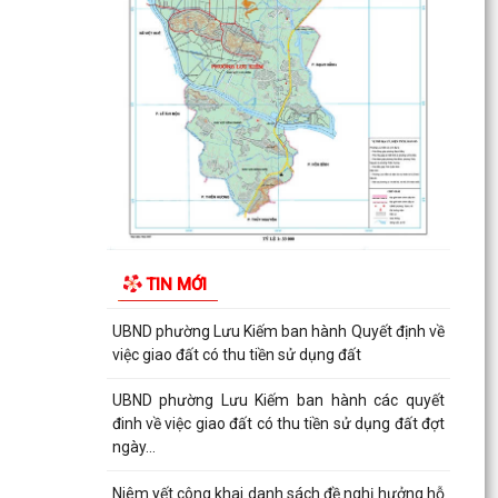
Tài tại...
THUẾ CƠ SỞ 1 THÀNH PHỐ HẢI PHÒNG HƯỚNG
DẪN KÊ KHAI THÔNG BÁO DOANH THU 6
THÁNG ĐẦU NĂM ĐỐI VỚI HỘ...
CÔNG AN PHƯỜNG LƯU KIẾM HƯỞNG ỨNG
THAM GIA CUỘC THI SÁNG TẠO VIDEO CLIP
"TỔ QUỐC BÌNH YÊN"
UBND phường Lưu Kiếm ban hành Kế hoạch
Giám sát và xử lý dịch, ổ dịch trên địa bàn
TIN MỚI
phường Lưu Kiếm
UBND phường Lưu Kiếm ban hành Quyết định về
việc giao đất có thu tiền sử dụng đất
UBND phường Lưu Kiếm ban hành các quyết
đinh về việc giao đất có thu tiền sử dụng đất đợt
ngày...
Niêm yết công khai danh sách đề nghị hưởng hỗ