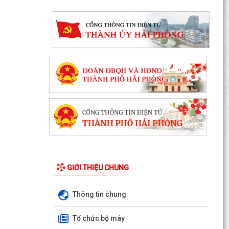
GIỚI THIỆU CHUNG
THƯỜNG TRỰC HĐND PHƯỜNG LƯU KIẾM TỔ
Thông tin chung
CHỨC PHIÊN HỌP THƯỜNG KỲ THÁNG 8 NĂM
2026
Tổ chức bộ máy