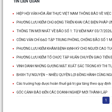
TIN LIÊN QUAN
HIỆP HỘI VĂN HÓA ẨM THỰC VIỆT NAM THÔNG BÁO VỀ VIỆC
PHƯỜNG LƯU KIẾM CHỦ ĐỘNG TRIỂN KHAI CÁC BIỆN PHÁP Ứ
THÔNG TIN MỚI NHẤT VỀ BÃO SỐ 1: TỪ ĐÊM NAY 03/7/202
CÔNG VĂN CHỈ ĐẠO TẬP TRUNG PHÒNG, CHỐNG BÃO SỐ 1 
PHƯỜNG LƯU KIẾM KHÁM BỆNH ĐỊNH KỲ CHO NGƯỜI CAO TUỔ
PHƯỜNG LƯU KIẾM TỔ CHỨC TẬP HUẤN CHUYỂN GIAO TIẾN 
VINH DANH NHỮNG GƯƠNG MẶT XUẤT SẮC TRONG KỲ THI TU
BHXH TỰ NGUYỆN – NHIỀU QUYỀN LỢI ĐỒNG HÀNH CÙNG NG
Các trường hợp được hoàn thuế giá trị gia tăng theo quy định
GÓC CẢNH BÁO ĐẾN CÁC DOANH NGHIỆP MỚI THÀNH LẬP
1