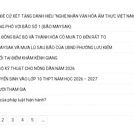
 ĐỀ CỬ XÉT TẶNG DANH HIỆU "NGHỆ NHÂN VĂN HÓA ẨM THỰC VIỆT NA
NG PHÓ VỚI BÃO SỐ 1 (BÃO MAYSAK)
6, ĐÔNG BẮC BỘ VÀ THANH HÓA CÓ MƯA TO ĐẾN RẤT TO
MAYSAK VÀ MƯA LŨ SAU BÃO CỦA UBND PHƯỜNG LƯU KIẾM
I TẠI ĐIỂM KHÁM KÊNH GIANG
BỘ KỸ THUẬT CHO NÔNG DÂN NĂM 2026
YỂN SINH VÀO LỚP 10 THPT NĂM HỌC 2026 – 2027
ƯỜI THAM GIA
 của pháp luật hiện hành?
2
3
4
5
...