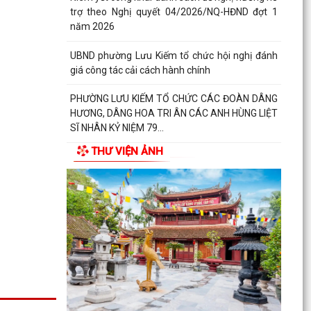
trợ theo Nghị quyết 04/2026/NQ-HĐND đợt 1
năm 2026
UBND phường Lưu Kiếm tổ chức hội nghị đánh
giá công tác cải cách hành chính
PHƯỜNG LƯU KIẾM TỔ CHỨC CÁC ĐOÀN DÂNG
HƯƠNG, DÂNG HOA TRI ÂN CÁC ANH HÙNG LIỆT
SĨ NHÂN KỶ NIỆM 79...
THƯ VIỆN ẢNH
PHƯỜNG LƯU KIẾM TỔ CHỨC LỄ DÂNG HƯƠNG,
THẮP NẾN TRI ÂN CÁC ANH HÙNG LIỆT SĨ NHÂN
KỶ NIỆM 79 NĂM...
QUY ĐỊNH SỐ 208-QĐ/TW VỀ THI HÀNH ĐIỀU LỆ
ĐẢNG
Báo Đại biểu nhân dân đưa tin: Phường Lưu
Kiếm triển khai “Kỳ họp số” nâng cao hiệu quả
hoạt động...