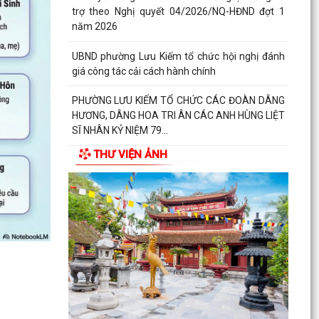
trợ theo Nghị quyết 04/2026/NQ-HĐND đợt 1
năm 2026
UBND phường Lưu Kiếm tổ chức hội nghị đánh
giá công tác cải cách hành chính
PHƯỜNG LƯU KIẾM TỔ CHỨC CÁC ĐOÀN DÂNG
HƯƠNG, DÂNG HOA TRI ÂN CÁC ANH HÙNG LIỆT
SĨ NHÂN KỶ NIỆM 79...
THƯ VIỆN ẢNH
PHƯỜNG LƯU KIẾM TỔ CHỨC LỄ DÂNG HƯƠNG,
THẮP NẾN TRI ÂN CÁC ANH HÙNG LIỆT SĨ NHÂN
KỶ NIỆM 79 NĂM...
QUY ĐỊNH SỐ 208-QĐ/TW VỀ THI HÀNH ĐIỀU LỆ
ĐẢNG
Báo Đại biểu nhân dân đưa tin: Phường Lưu
Kiếm triển khai “Kỳ họp số” nâng cao hiệu quả
hoạt động...