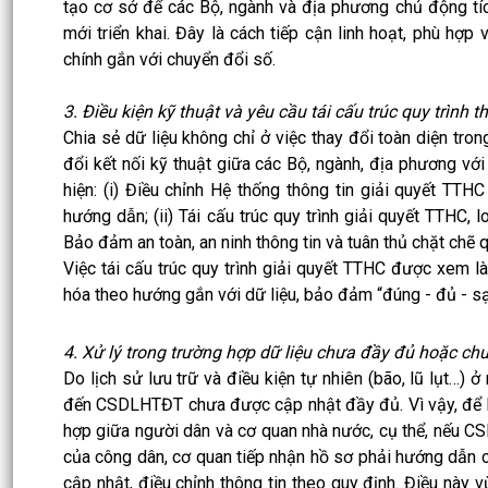
tạo cơ sở để các Bộ, ngành và địa phương chủ động tích
mới triển khai. Đây là cách tiếp cận linh hoạt, phù hợp 
chính gắn với chuyển đổi số.
3. Điều kiện kỹ thuật và yêu cầu tái cấu trúc quy trình 
Chia sẻ dữ liệu không chỉ ở việc thay đổi toàn diện tro
đổi kết nối kỹ thuật giữa các Bộ, ngành, địa phương v
hiện: (i) Điều chỉnh Hệ thống thông tin giải quyết TT
hướng dẫn; (ii) Tái cấu trúc quy trình giải quyết TTHC, l
Bảo đảm an toàn, an ninh thông tin và tuân thủ chặt chẽ q
Việc tái cấu trúc quy trình giải quyết TTHC được xem 
hóa theo hướng gắn với dữ liệu, bảo đảm “đúng - đủ - sạ
4. Xử lý trong trường hợp dữ liệu chưa đầy đủ hoặc ch
Do lịch sử lưu trữ và điều kiện tự nhiên (bão, lũ lụt…) 
đến CSDLHTĐT chưa được cập nhật đầy đủ. Vì vậy, để bả
hợp giữa người dân và cơ quan nhà nước, cụ thể, nếu CS
của công dân, cơ quan tiếp nhận hồ sơ phải hướng dẫn 
cập nhật, điều chỉnh thông tin theo quy định. Điều này 