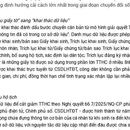
g định hướng cải cách lớn nhất trong giai đoạn chuyển đổi số
u giấy tờ” sang “khai thác dữ liệu”
 khai thác đánh dấu bước chuyển căn bản từ mô hình giải quyết
hông tin đã có trong cơ sở dữ liệu”. Danh mục dữ liệu được phép
y khai sinh/bản sao Giấy khai sinh, Trích lục khai sinh; Giấy chứn
hôn nhân; Trích lục khai tử/Giấy chứng tử/bản sao Trích lục khai
 chính, bổ sung hộ tịch, xác định lại dân tộc; Trích lục đăng ký nhậ
y là những giấy tờ được sử dụng trong phần lớn TTHC ở nhiều lĩ
 được khai thác trực tuyến từ CSDLHTĐT, công dân không cần phả
ian, chi phí, đồng thời hạn chế tình trạng xác nhận lặp lại nhiề
u hộ tịch
 dữ liệu để cắt giảm TTHC theo Nghị quyết 66.7/2025/NQ-CP phả
 phủ điện tử, Chính phủ số. CSDLHTĐT - được hình thành từ nă
ọng chứa đựng thông tin cơ bản của cá nhân từ khi sinh ra đến khi
 sở dữ liệu, với nguyên tắc dữ liệu cập nhật đến đâu được chia 