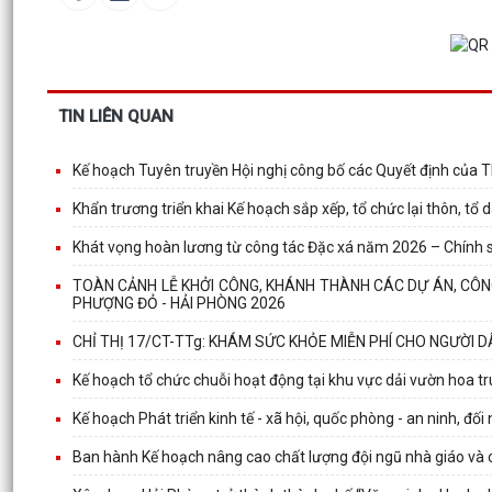
TIN LIÊN QUAN
Kế hoạch Tuyên truyền Hội nghị công bố các Quyết định của T
Khẩn trương triển khai Kế hoạch sắp xếp, tổ chức lại thôn, t
Khát vọng hoàn lương từ công tác Đặc xá năm 2026 – Chính
TOÀN CẢNH LỄ KHỞI CÔNG, KHÁNH THÀNH CÁC DỰ ÁN, CÔNG
PHƯỢNG ĐỎ - HẢI PHÒNG 2026
CHỈ THỊ 17/CT-TTg: KHÁM SỨC KHỎE MIỄN PHÍ CHO NGƯỜI 
Kế hoạch tổ chức chuỗi hoạt động tại khu vực dải vườn hoa t
Kế hoạch Phát triển kinh tế - xã hội, quốc phòng - an ninh, đố
Ban hành Kế hoạch nâng cao chất lượng đội ngũ nhà giáo và 