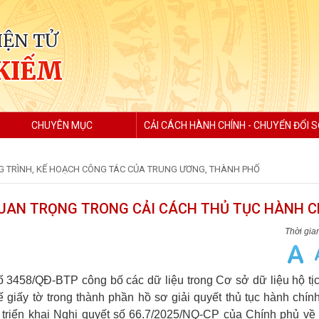
IỆN TỬ
KIẾM
CHUYÊN MỤC
CẢI CÁCH HÀNH CHÍNH - CHUYỂN ĐỔI 
 TRÌNH, KẾ HOẠCH CÔNG TÁC CỦA TRUNG ƯƠNG, THÀNH PHỐ
 QUAN TRỌNG TRONG CẢI CÁCH THỦ TỤC HÀNH 
 3458/QĐ-BTP công bố các dữ liệu trong Cơ sở dữ liệu hộ tịc
 giấy tờ trong thành phần hồ sơ giải quyết thủ tục hành chín
g triển khai Nghị quyết số 66.7/2025/NQ-CP của Chính phủ về 