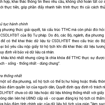
 hợp, khai thác thông tin theo nhu cầu, không chờ hoàn tất cơ 
với thực tiễn, góp phần đẩy nhanh tiến trình thực thi cải cách th
thủ tục hành chính
ng phương thức giải quyết, tái cấu trúc TTHC mà còn phải đòi hỏi
ới CSDLHTĐT của Bộ Tư pháp. Do đó, các Bộ, ngành, địa phương 
HC để có thể khai thác dữ liệu từ CSDLHTĐT theo cấu trúc do B
oại bỏ yêu cầu nộp giấy tờ hộ tịch khi đã khai thác dữ liệu tương 
uy định về bảo vệ dữ liệu cá nhân.
là khâu khó nhất nhưng cũng là chìa khóa để TTHC thực sự được
ch - sống - thống nhất - dùng chung”.
ưa thống nhất
ở một số địa phương, sổ hộ tịch có thể bị hư hỏng hoặc thiếu thôn
o đảm quyền lợi của người dân, Quyết định quy định rõ trách n
DLHTĐT chưa có dữ liệu hoặc dữ liệu không thống nhất với giấy 
công dân liên hệ UBND cấp xã - cơ quan đăng ký hộ tịch có thẩm
vừa bảo đảm tính chính xác của dữ liệu hộ tịch vừa giúp “làm sạc