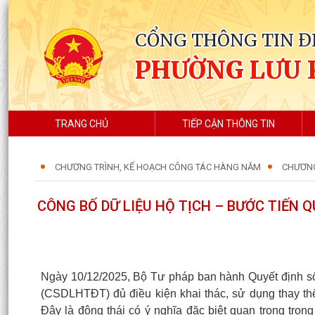
CỔNG THÔNG TIN Đ
PHƯỜNG LƯU 
TRANG CHỦ
TIẾP CẬN THÔNG TIN
CHƯƠNG TRÌNH, KẾ HOẠCH CÔNG TÁC HÀNG NĂM
CHƯƠNG
CÔNG BỐ DỮ LIỆU HỘ TỊCH – BƯỚC TIẾN
Ngày 10/12/2025, Bộ Tư pháp ban hành Quyết định số
(CSDLHTĐT) đủ điều kiện khai thác, sử dụng thay thế
Đây là động thái có ý nghĩa đặc biệt quan trọng tron