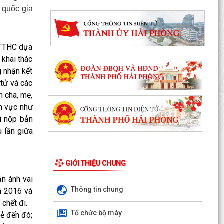
 quốc gia
 TTHC dựa
 khai thác
g nhận kết
 tử và các
n cha, mẹ,
nh vực như
i nộp bản
u lần giữa
GIỚI THIỆU CHUNG
n ánh vai
THƯỜNG TRỰC HĐND PHƯỜNG LƯU KIẾM TỔ
Thông tin chung
m 2016 và
CHỨC PHIÊN HỌP THƯỜNG KỲ THÁNG 8 NĂM
 chết đi.
2026
Tổ chức bộ máy
sẻ đến đó;