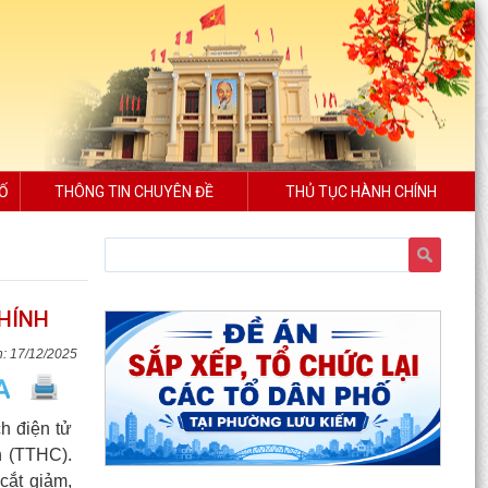
SỐ
THÔNG TIN CHUYÊN ĐỀ
THỦ TỤC HÀNH CHÍNH
CHÍNH
17/12/2025
h điện tử
h (TTHC).
cắt giảm,