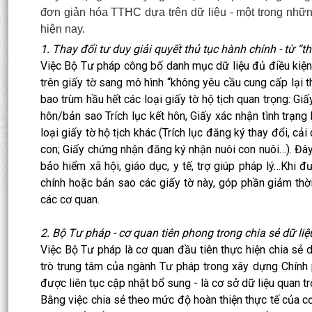
đơn giản hóa TTHC dựa trên dữ liệu - một trong nhữn
hiện nay.
1. Thay đổi tư duy giải quyết thủ tục hành chính - từ “th
Việc Bộ Tư pháp công bố danh mục dữ liệu đủ điều kiện
trên giấy tờ sang mô hình “không yêu cầu cung cấp lại t
bao trùm hầu hết các loại giấy tờ hộ tịch quan trọng: Giấ
hôn/bản sao Trích lục kết hôn, Giấy xác nhận tình trạng 
loại giấy tờ hộ tịch khác (Trích lục đăng ký thay đổi, cải
con; Giấy chứng nhận đăng ký nhận nuôi con nuôi…). Đâ
bảo hiểm xã hội, giáo dục, y tế, trợ giúp pháp lý…Khi
chính hoặc bản sao các giấy tờ này, góp phần giảm thời g
các cơ quan.
2. Bộ Tư pháp - cơ quan tiên phong trong chia sẻ dữ liệ
Việc Bộ Tư pháp là cơ quan đầu tiên thực hiện chia sẻ
trò trung tâm của ngành Tư pháp trong xây dựng Chính
được liên tục cập nhật bổ sung - là cơ sở dữ liệu quan tr
Bằng việc chia sẻ theo mức độ hoàn thiện thực tế của cơ