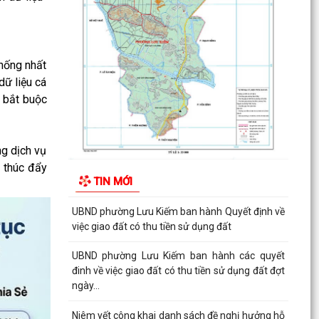
Tài tại...
THUẾ CƠ SỞ 1 THÀNH PHỐ HẢI PHÒNG HƯỚNG
DẪN KÊ KHAI THÔNG BÁO DOANH THU 6
THÁNG ĐẦU NĂM ĐỐI VỚI HỘ...
thống nhất
dữ liệu cá
CÔNG AN PHƯỜNG LƯU KIẾM HƯỞNG ỨNG
u bắt buộc
THAM GIA CUỘC THI SÁNG TẠO VIDEO CLIP
"TỔ QUỐC BÌNH YÊN"
ng dịch vụ
UBND phường Lưu Kiếm ban hành Kế hoạch
, thúc đẩy
Giám sát và xử lý dịch, ổ dịch trên địa bàn
TIN MỚI
phường Lưu Kiếm
UBND phường Lưu Kiếm ban hành Quyết định về
việc giao đất có thu tiền sử dụng đất
UBND phường Lưu Kiếm ban hành các quyết
đinh về việc giao đất có thu tiền sử dụng đất đợt
ngày...
Niêm yết công khai danh sách đề nghị hưởng hỗ