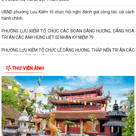
UBND phường Lưu Kiếm tổ chức hội nghị đánh giá công tác cải cách
hành chính
PHƯỜNG LƯU KIẾM TỔ CHỨC CÁC ĐOÀN DÂNG HƯƠNG, DÂNG HOA
TRI ÂN CÁC ANH HÙNG LIỆT SĨ NHÂN KỶ NIỆM 79...
PHƯỜNG LƯU KIẾM TỔ CHỨC LỄ DÂNG HƯƠNG, THẮP NẾN TRI ÂN CÁC
ANH HÙNG LIỆT SĨ NHÂN KỶ NIỆM 79 NĂM...
THƯ VIỆN ẢNH
QUY ĐỊNH SỐ 208-QĐ/TW VỀ THI HÀNH ĐIỀU LỆ ĐẢNG
Báo Đại biểu nhân dân đưa tin: Phường Lưu Kiếm triển khai “Kỳ họp số”
nâng cao hiệu quả hoạt động...
UBND phường Lưu Kiếm ban hành Kế hoạch Triển khai các hoạt động
thông tin, truyền thông y tế trên...
UBND phường Lưu Kiếm thông báo Về việc niêm yết công khai kết quả
kiểm tra hồ sơ đăng ký, cấp Giấy...