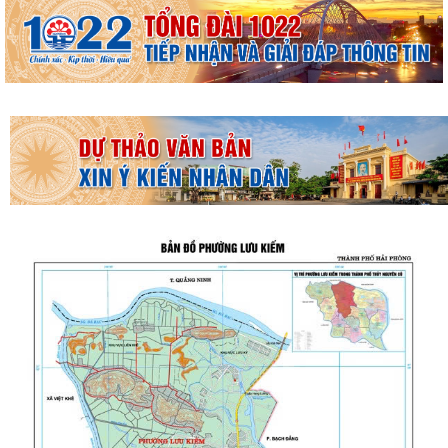
THƯỜNG TRỰC HĐND PHƯỜNG LƯU KIẾM TỔ CHỨC PHIÊN HỌP
THƯỜNG KỲ THÁNG 8 NĂM 2026
UBND PHƯỜNG LƯU KIẾM TỔ CHỨC PHIÊN HỌP THƯỜNG KỲ THÁNG 8
NĂM 2026
UBDN phường Lưu Kiếm thông báo Về việc niêm yết công khai kết quả
kiểm tra hồ sơ đăng ký, cấp Giấy...
UBND phường Lưu Kiếm thông báo Về việc niêm yết công khai kết quả
kiểm tra hồ sơ đăng ký, cấp Giấy...
ĐOÀN KIỂM TRA CỦA BAN THƯỜNG VỤ THÀNH ỦY HẢI PHÒNG VỀ
CÔNG TÁC KHOA HỌC, CÔNG NGHỆ, ĐỔI MỚI SÁNG...
UBND phường Lưu Kiếm thông báo Về việc niêm yết công khai kết quả