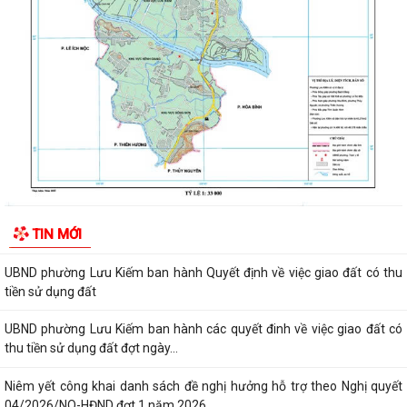
kiểm tra hồ sơ đăng ký, cấp Giấy...
Niêm yết công khai về việc mất Quyết định giao đất cho công dân làm
nhà ở của ông Trịnh Văn Tài tại...
THUẾ CƠ SỞ 1 THÀNH PHỐ HẢI PHÒNG HƯỚNG DẪN KÊ KHAI THÔNG
BÁO DOANH THU 6 THÁNG ĐẦU NĂM ĐỐI VỚI HỘ...
CÔNG AN PHƯỜNG LƯU KIẾM HƯỞNG ỨNG THAM GIA CUỘC THI SÁNG
TẠO VIDEO CLIP "TỔ QUỐC BÌNH YÊN"
UBND phường Lưu Kiếm ban hành Kế hoạch Giám sát và xử lý dịch, ổ
TIN MỚI
dịch trên địa bàn phường Lưu Kiếm
UBND phường Lưu Kiếm ban hành Quyết định về việc giao đất có thu
tiền sử dụng đất
UBND phường Lưu Kiếm ban hành các quyết đinh về việc giao đất có
thu tiền sử dụng đất đợt ngày...
Niêm yết công khai danh sách đề nghị hưởng hỗ trợ theo Nghị quyết
04/2026/NQ-HĐND đợt 1 năm 2026