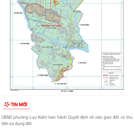
ĐOÀN KIỂM TRA CỦA BAN THƯỜNG VỤ THÀNH ỦY HẢI PHÒNG VỀ
CÔNG TÁC KHOA HỌC, CÔNG NGHỆ, ĐỔI MỚI SÁNG...
UBND phường Lưu Kiếm thông báo Về việc niêm yết công khai kết quả
kiểm tra hồ sơ đăng ký, cấp Giấy...
Niêm yết công khai về việc mất Quyết định giao đất cho công dân làm
nhà ở của ông Trịnh Văn Tài tại...
THUẾ CƠ SỞ 1 THÀNH PHỐ HẢI PHÒNG HƯỚNG DẪN KÊ KHAI THÔNG
BÁO DOANH THU 6 THÁNG ĐẦU NĂM ĐỐI VỚI HỘ...
CÔNG AN PHƯỜNG LƯU KIẾM HƯỞNG ỨNG THAM GIA CUỘC THI SÁNG
TẠO VIDEO CLIP "TỔ QUỐC BÌNH YÊN"
UBND phường Lưu Kiếm ban hành Kế hoạch Giám sát và xử lý dịch, ổ
TIN MỚI
dịch trên địa bàn phường Lưu Kiếm
UBND phường Lưu Kiếm ban hành Quyết định về việc giao đất có thu
tiền sử dụng đất