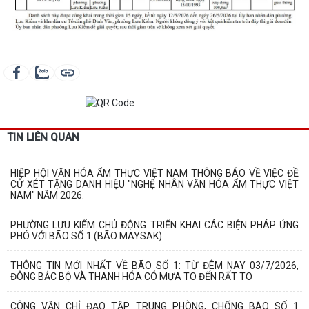
TIN LIÊN QUAN
HIỆP HỘI VĂN HÓA ẨM THỰC VIỆT NAM THÔNG BÁO VỀ VIỆC ĐỀ
CỬ XÉT TẶNG DANH HIỆU "NGHỆ NHÂN VĂN HÓA ẨM THỰC VIỆT
NAM" NĂM 2026.
PHƯỜNG LƯU KIẾM CHỦ ĐỘNG TRIỂN KHAI CÁC BIỆN PHÁP ỨNG
PHÓ VỚI BÃO SỐ 1 (BÃO MAYSAK)
THÔNG TIN MỚI NHẤT VỀ BÃO SỐ 1: TỪ ĐÊM NAY 03/7/2026,
ĐÔNG BẮC BỘ VÀ THANH HÓA CÓ MƯA TO ĐẾN RẤT TO
CÔNG VĂN CHỈ ĐẠO TẬP TRUNG PHÒNG, CHỐNG BÃO SỐ 1