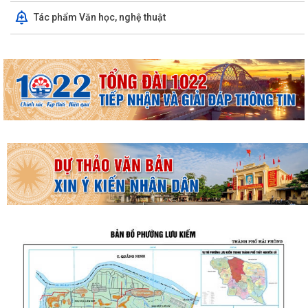
Tác phẩm Văn học, nghệ thuật
THƯỜNG TRỰC HĐND PHƯỜNG LƯU KIẾM TỔ CHỨC PHIÊN HỌP
THƯỜNG KỲ THÁNG 8 NĂM 2026
UBND PHƯỜNG LƯU KIẾM TỔ CHỨC PHIÊN HỌP THƯỜNG KỲ THÁNG 8
NĂM 2026
UBDN phường Lưu Kiếm thông báo Về việc niêm yết công khai kết quả
kiểm tra hồ sơ đăng ký, cấp Giấy...
UBND phường Lưu Kiếm thông báo Về việc niêm yết công khai kết quả
kiểm tra hồ sơ đăng ký, cấp Giấy...