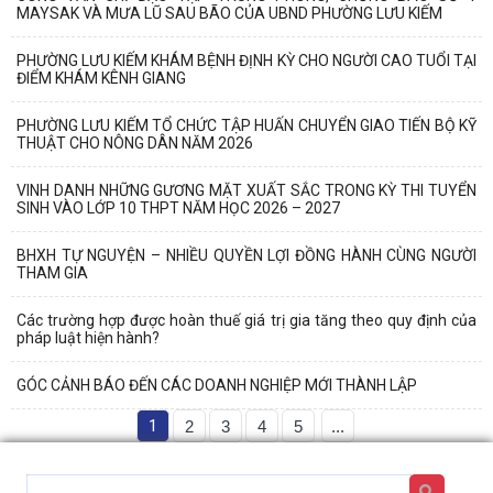
MAYSAK VÀ MƯA LŨ SAU BÃO CỦA UBND PHƯỜNG LƯU KIẾM
PHƯỜNG LƯU KIẾM KHÁM BỆNH ĐỊNH KỲ CHO NGƯỜI CAO TUỔI TẠI
ĐIỂM KHÁM KÊNH GIANG
PHƯỜNG LƯU KIẾM TỔ CHỨC TẬP HUẤN CHUYỂN GIAO TIẾN BỘ KỸ
THUẬT CHO NÔNG DÂN NĂM 2026
VINH DANH NHỮNG GƯƠNG MẶT XUẤT SẮC TRONG KỲ THI TUYỂN
SINH VÀO LỚP 10 THPT NĂM HỌC 2026 – 2027
BHXH TỰ NGUYỆN – NHIỀU QUYỀN LỢI ĐỒNG HÀNH CÙNG NGƯỜI
THAM GIA
Các trường hợp được hoàn thuế giá trị gia tăng theo quy định của
pháp luật hiện hành?
GÓC CẢNH BÁO ĐẾN CÁC DOANH NGHIỆP MỚI THÀNH LẬP
1
2
3
4
5
...