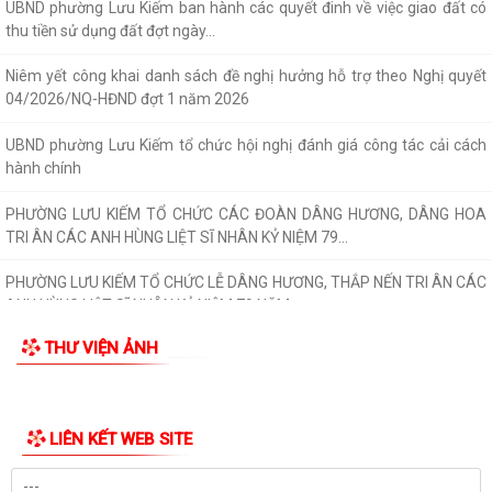
UBND phường Lưu Kiếm ban hành các quyết đinh về việc giao đất có
thu tiền sử dụng đất đợt ngày...
Niêm yết công khai danh sách đề nghị hưởng hỗ trợ theo Nghị quyết
04/2026/NQ-HĐND đợt 1 năm 2026
UBND phường Lưu Kiếm tổ chức hội nghị đánh giá công tác cải cách
hành chính
PHƯỜNG LƯU KIẾM TỔ CHỨC CÁC ĐOÀN DÂNG HƯƠNG, DÂNG HOA
TRI ÂN CÁC ANH HÙNG LIỆT SĨ NHÂN KỶ NIỆM 79...
PHƯỜNG LƯU KIẾM TỔ CHỨC LỄ DÂNG HƯƠNG, THẮP NẾN TRI ÂN CÁC
ANH HÙNG LIỆT SĨ NHÂN KỶ NIỆM 79 NĂM...
THƯ VIỆN ẢNH
QUY ĐỊNH SỐ 208-QĐ/TW VỀ THI HÀNH ĐIỀU LỆ ĐẢNG
Báo Đại biểu nhân dân đưa tin: Phường Lưu Kiếm triển khai “Kỳ họp số”
nâng cao hiệu quả hoạt động...
UBND phường Lưu Kiếm ban hành Kế hoạch Triển khai các hoạt động
thông tin, truyền thông y tế trên...