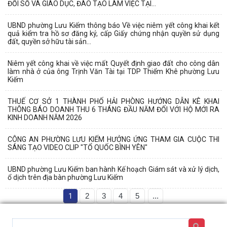
ĐỔI SỐ VÀ GIÁO DỤC, ĐÀO TẠO LÀM VIỆC TẠI...
UBND phường Lưu Kiếm thông báo Về việc niêm yết công khai kết
quả kiểm tra hồ sơ đăng ký, cấp Giấy chứng nhận quyền sử dụng
đất, quyền sở hữu tài sản...
Niêm yết công khai về việc mất Quyết định giao đất cho công dân
làm nhà ở của ông Trịnh Văn Tài tại TDP Thiểm Khê phường Lưu
Kiếm
THUẾ CƠ SỞ 1 THÀNH PHỐ HẢI PHÒNG HƯỚNG DẪN KÊ KHAI
THÔNG BÁO DOANH THU 6 THÁNG ĐẦU NĂM ĐỐI VỚI HỘ MỚI RA
KINH DOANH NĂM 2026
CÔNG AN PHƯỜNG LƯU KIẾM HƯỞNG ỨNG THAM GIA CUỘC THI
SÁNG TẠO VIDEO CLIP "TỔ QUỐC BÌNH YÊN"
UBND phường Lưu Kiếm ban hành Kế hoạch Giám sát và xử lý dịch,
ổ dịch trên địa bàn phường Lưu Kiếm
1
2
3
4
5
...