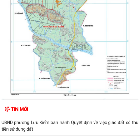
ĐOÀN KIỂM TRA CỦA BAN THƯỜNG VỤ THÀNH ỦY HẢI PHÒNG VỀ
CÔNG TÁC KHOA HỌC, CÔNG NGHỆ, ĐỔI MỚI SÁNG...
UBND phường Lưu Kiếm thông báo Về việc niêm yết công khai kết quả
kiểm tra hồ sơ đăng ký, cấp Giấy...
Niêm yết công khai về việc mất Quyết định giao đất cho công dân làm
nhà ở của ông Trịnh Văn Tài tại...
THUẾ CƠ SỞ 1 THÀNH PHỐ HẢI PHÒNG HƯỚNG DẪN KÊ KHAI THÔNG
BÁO DOANH THU 6 THÁNG ĐẦU NĂM ĐỐI VỚI HỘ...
CÔNG AN PHƯỜNG LƯU KIẾM HƯỞNG ỨNG THAM GIA CUỘC THI SÁNG
TẠO VIDEO CLIP "TỔ QUỐC BÌNH YÊN"
UBND phường Lưu Kiếm ban hành Kế hoạch Giám sát và xử lý dịch, ổ
TIN MỚI
dịch trên địa bàn phường Lưu Kiếm
UBND phường Lưu Kiếm ban hành Quyết định về việc giao đất có thu
tiền sử dụng đất