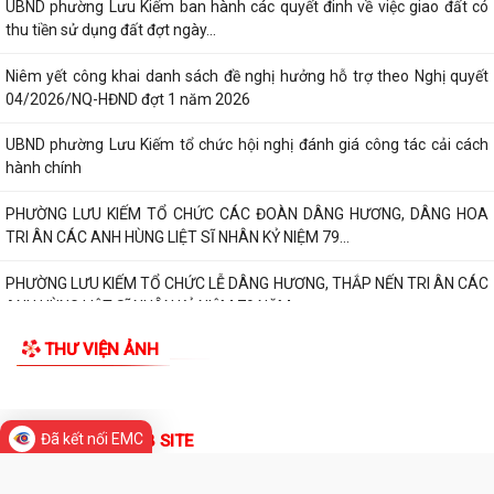
UBND phường Lưu Kiếm ban hành các quyết đinh về việc giao đất có
thu tiền sử dụng đất đợt ngày...
Niêm yết công khai danh sách đề nghị hưởng hỗ trợ theo Nghị quyết
04/2026/NQ-HĐND đợt 1 năm 2026
UBND phường Lưu Kiếm tổ chức hội nghị đánh giá công tác cải cách
hành chính
PHƯỜNG LƯU KIẾM TỔ CHỨC CÁC ĐOÀN DÂNG HƯƠNG, DÂNG HOA
TRI ÂN CÁC ANH HÙNG LIỆT SĨ NHÂN KỶ NIỆM 79...
PHƯỜNG LƯU KIẾM TỔ CHỨC LỄ DÂNG HƯƠNG, THẮP NẾN TRI ÂN CÁC
ANH HÙNG LIỆT SĨ NHÂN KỶ NIỆM 79 NĂM...
THƯ VIỆN ẢNH
QUY ĐỊNH SỐ 208-QĐ/TW VỀ THI HÀNH ĐIỀU LỆ ĐẢNG
Báo Đại biểu nhân dân đưa tin: Phường Lưu Kiếm triển khai “Kỳ họp số”
nâng cao hiệu quả hoạt động...
Đã kết nối EMC
UBND phường Lưu Kiếm ban hành Kế hoạch Triển khai các hoạt động
thông tin, truyền thông y tế trên...