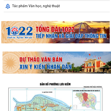
Tác phẩm Văn học, nghệ thuật
THƯỜNG TRỰC HĐND PHƯỜNG LƯU KIẾM TỔ CHỨC PHIÊN HỌP
THƯỜNG KỲ THÁNG 8 NĂM 2026
UBND PHƯỜNG LƯU KIẾM TỔ CHỨC PHIÊN HỌP THƯỜNG KỲ THÁNG 8
NĂM 2026
UBDN phường Lưu Kiếm thông báo Về việc niêm yết công khai kết quả
kiểm tra hồ sơ đăng ký, cấp Giấy...
UBND phường Lưu Kiếm thông báo Về việc niêm yết công khai kết quả
kiểm tra hồ sơ đăng ký, cấp Giấy...