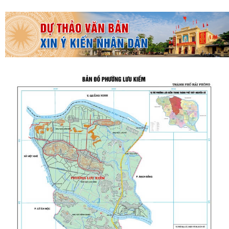
THƯỜNG TRỰC HĐND PHƯỜNG LƯU KIẾM TỔ CHỨC PHIÊN HỌP
THƯỜNG KỲ THÁNG 8 NĂM 2026
UBND PHƯỜNG LƯU KIẾM TỔ CHỨC PHIÊN HỌP THƯỜNG KỲ THÁNG 8
NĂM 2026