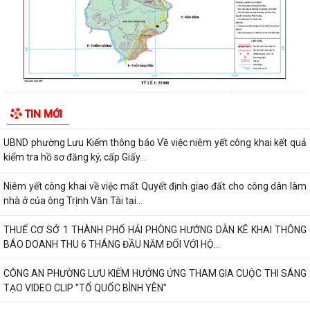
UBDN phường Lưu Kiếm thông báo Về việc niêm yết công khai kết quả
kiểm tra hồ sơ đăng ký, cấp Giấy...
UBND phường Lưu Kiếm thông báo Về việc niêm yết công khai kết quả
kiểm tra hồ sơ đăng ký, cấp Giấy...
ĐOÀN KIỂM TRA CỦA BAN THƯỜNG VỤ THÀNH ỦY HẢI PHÒNG VỀ
CÔNG TÁC KHOA HỌC, CÔNG NGHỆ, ĐỔI MỚI SÁNG...
TIN MỚI
UBND phường Lưu Kiếm thông báo Về việc niêm yết công khai kết quả
kiểm tra hồ sơ đăng ký, cấp Giấy...
Niêm yết công khai về việc mất Quyết định giao đất cho công dân làm
nhà ở của ông Trịnh Văn Tài tại...
THUẾ CƠ SỞ 1 THÀNH PHỐ HẢI PHÒNG HƯỚNG DẪN KÊ KHAI THÔNG
BÁO DOANH THU 6 THÁNG ĐẦU NĂM ĐỐI VỚI HỘ...
CÔNG AN PHƯỜNG LƯU KIẾM HƯỞNG ỨNG THAM GIA CUỘC THI SÁNG
TẠO VIDEO CLIP "TỔ QUỐC BÌNH YÊN"