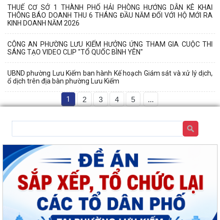
THUẾ CƠ SỞ 1 THÀNH PHỐ HẢI PHÒNG HƯỚNG DẪN KÊ KHAI
THÔNG BÁO DOANH THU 6 THÁNG ĐẦU NĂM ĐỐI VỚI HỘ MỚI RA
KINH DOANH NĂM 2026
CÔNG AN PHƯỜNG LƯU KIẾM HƯỞNG ỨNG THAM GIA CUỘC THI
SÁNG TẠO VIDEO CLIP "TỔ QUỐC BÌNH YÊN"
UBND phường Lưu Kiếm ban hành Kế hoạch Giám sát và xử lý dịch,
ổ dịch trên địa bàn phường Lưu Kiếm
1
2
3
4
5
...