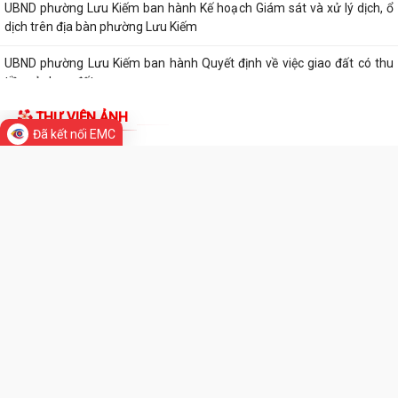
UBND phường Lưu Kiếm ban hành Kế hoạch Giám sát và xử lý dịch, ổ
dịch trên địa bàn phường Lưu Kiếm
UBND phường Lưu Kiếm ban hành Quyết định về việc giao đất có thu
tiền sử dụng đất
THƯ VIỆN ẢNH
UBND phường Lưu Kiếm ban hành các quyết đinh về việc giao đất có
Đã kết nối EMC
thu tiền sử dụng đất đợt ngày...
Niêm yết công khai danh sách đề nghị hưởng hỗ trợ theo Nghị quyết
04/2026/NQ-HĐND đợt 1 năm 2026
UBND phường Lưu Kiếm tổ chức hội nghị đánh giá công tác cải cách
hành chính
PHƯỜNG LƯU KIẾM TỔ CHỨC CÁC ĐOÀN DÂNG HƯƠNG, DÂNG HOA
TRI ÂN CÁC ANH HÙNG LIỆT SĨ NHÂN KỶ NIỆM 79...
PHƯỜNG LƯU KIẾM TỔ CHỨC LỄ DÂNG HƯƠNG, THẮP NẾN TRI ÂN CÁC
ANH HÙNG LIỆT SĨ NHÂN KỶ NIỆM 79 NĂM...
QUY ĐỊNH SỐ 208-QĐ/TW VỀ THI HÀNH ĐIỀU LỆ ĐẢNG