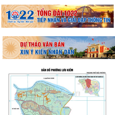
THƯỜNG TRỰC HĐND PHƯỜNG LƯU KIẾM TỔ CHỨC PHIÊN HỌP
THƯỜNG KỲ THÁNG 8 NĂM 2026
UBND PHƯỜNG LƯU KIẾM TỔ CHỨC PHIÊN HỌP THƯỜNG KỲ THÁNG 8
NĂM 2026
UBDN phường Lưu Kiếm thông báo Về việc niêm yết công khai kết quả
kiểm tra hồ sơ đăng ký, cấp Giấy...
UBND phường Lưu Kiếm thông báo Về việc niêm yết công khai kết quả
kiểm tra hồ sơ đăng ký, cấp Giấy...
ĐOÀN KIỂM TRA CỦA BAN THƯỜNG VỤ THÀNH ỦY HẢI PHÒNG VỀ
CÔNG TÁC KHOA HỌC, CÔNG NGHỆ, ĐỔI MỚI SÁNG...