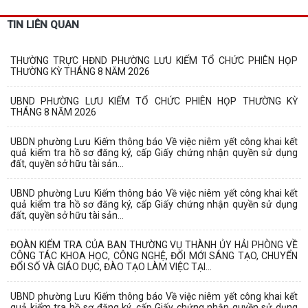
TIN LIÊN QUAN
THƯỜNG TRỰC HĐND PHƯỜNG LƯU KIẾM TỔ CHỨC PHIÊN HỌP
THƯỜNG KỲ THÁNG 8 NĂM 2026
UBND PHƯỜNG LƯU KIẾM TỔ CHỨC PHIÊN HỌP THƯỜNG KỲ
THÁNG 8 NĂM 2026
UBDN phường Lưu Kiếm thông báo Về việc niêm yết công khai kết
quả kiểm tra hồ sơ đăng ký, cấp Giấy chứng nhận quyền sử dụng
đất, quyền sở hữu tài sản...
UBND phường Lưu Kiếm thông báo Về việc niêm yết công khai kết
quả kiểm tra hồ sơ đăng ký, cấp Giấy chứng nhận quyền sử dụng
đất, quyền sở hữu tài sản...
ĐOÀN KIỂM TRA CỦA BAN THƯỜNG VỤ THÀNH ỦY HẢI PHÒNG VỀ
CÔNG TÁC KHOA HỌC, CÔNG NGHỆ, ĐỔI MỚI SÁNG TẠO, CHUYỂN
ĐỔI SỐ VÀ GIÁO DỤC, ĐÀO TẠO LÀM VIỆC TẠI...
UBND phường Lưu Kiếm thông báo Về việc niêm yết công khai kết
quả kiểm tra hồ sơ đăng ký, cấp Giấy chứng nhận quyền sử dụng