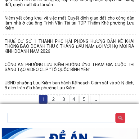
đất, quyền sở hữu tài sản...
Niêm yết công khai về việc mất Quyết định giao đất cho công dân
làm nhà ở của ông Trịnh Văn Tài tại TDP Thiểm Khê phường Lưu
Kiếm
THUẾ CƠ SỞ 1 THÀNH PHỐ HẢI PHÒNG HƯỚNG DẪN KÊ KHAI
THÔNG BÁO DOANH THU 6 THÁNG ĐẦU NĂM ĐỐI VỚI HỘ MỚI RA
KINH DOANH NĂM 2026
CÔNG AN PHƯỜNG LƯU KIẾM HƯỞNG ỨNG THAM GIA CUỘC THI
SÁNG TẠO VIDEO CLIP "TỔ QUỐC BÌNH YÊN"
UBND phường Lưu Kiếm ban hành Kế hoạch Giám sát và xử lý dịch,
ổ dịch trên địa bàn phường Lưu Kiếm
1
2
3
4
5
...