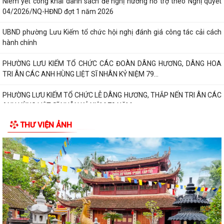
Niêm yết công khai danh sách đề nghị hưởng hỗ trợ theo Nghị quyết
04/2026/NQ-HĐND đợt 1 năm 2026
UBND phường Lưu Kiếm tổ chức hội nghị đánh giá công tác cải cách
hành chính
PHƯỜNG LƯU KIẾM TỔ CHỨC CÁC ĐOÀN DÂNG HƯƠNG, DÂNG HOA
TRI ÂN CÁC ANH HÙNG LIỆT SĨ NHÂN KỶ NIỆM 79...
PHƯỜNG LƯU KIẾM TỔ CHỨC LỄ DÂNG HƯƠNG, THẮP NẾN TRI ÂN CÁC
ANH HÙNG LIỆT SĨ NHÂN KỶ NIỆM 79 NĂM...
THƯ VIỆN ẢNH
QUY ĐỊNH SỐ 208-QĐ/TW VỀ THI HÀNH ĐIỀU LỆ ĐẢNG
Báo Đại biểu nhân dân đưa tin: Phường Lưu Kiếm triển khai “Kỳ họp số”
nâng cao hiệu quả hoạt động...
UBND phường Lưu Kiếm ban hành Kế hoạch Triển khai các hoạt động
thông tin, truyền thông y tế trên...
UBND phường Lưu Kiếm thông báo Về việc niêm yết công khai kết quả
kiểm tra hồ sơ đăng ký, cấp Giấy...