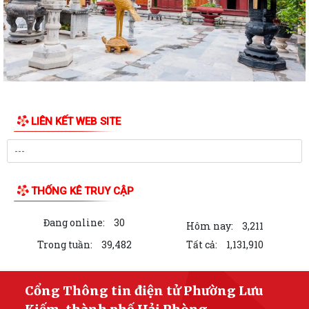
Kế hoạch Tuyên truyền Hội nghị công bố các Quyết định của Thủ tướng
Chính phủ về Khu kinh tế và...
Thuế cơ sở 4 thành phố Hải Phòng tuyên truyền nội dung về Thông tư
89/2026/TT-BTC ngày 30/6/2026...
HĐND PHƯỜNG LƯU KIẾM TỔ CHỨC KỲ HỌP THỨ BA (KỲ HỌP THƯỜNG
LIÊN KẾT WEB SITE
LỆ GIỮA NĂM 2026)
HĐND phường Lưu Kiếm ban hành các Nghị quyết mới
UBND phường Lưu Kiếm thông báo niêm yết công khai kết quả kiểm
THỐNG KÊ TRUY CẬP
tra hồ sơ đăng ký, cấp Giấy chứng...
Đang online:
30
Số hoá tại Trung tâm Phục vụ hành chính công phường Lưu Kiếm
Hôm nay:
3,211
Trong tuần:
39,482
Tất cả:
1,131,910
UBND phường Lưu Kiếm thông báo niêm yết công khai hồ sơ đề nghị
đăng ký đất đai, cấp giấy chứng...
Cổng Thông tin điện tử Phường Lưu
Thông báo công khai công khai số điện thoại đường dây nóng và trang