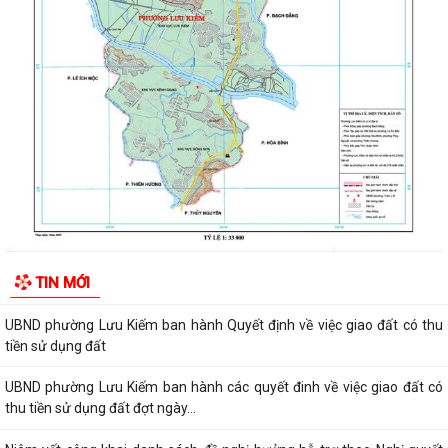
UBND phường Lưu Kiếm thông báo Về việc niêm yết công khai kết quả
kiểm tra hồ sơ đăng ký, cấp Giấy...
Niêm yết công khai về việc mất Quyết định giao đất cho công dân làm
nhà ở của ông Trịnh Văn Tài tại...
THUẾ CƠ SỞ 1 THÀNH PHỐ HẢI PHÒNG HƯỚNG DẪN KÊ KHAI THÔNG
BÁO DOANH THU 6 THÁNG ĐẦU NĂM ĐỐI VỚI HỘ...
CÔNG AN PHƯỜNG LƯU KIẾM HƯỞNG ỨNG THAM GIA CUỘC THI SÁNG
TẠO VIDEO CLIP "TỔ QUỐC BÌNH YÊN"
UBND phường Lưu Kiếm ban hành Kế hoạch Giám sát và xử lý dịch, ổ
TIN MỚI
dịch trên địa bàn phường Lưu Kiếm
UBND phường Lưu Kiếm ban hành Quyết định về việc giao đất có thu
tiền sử dụng đất
UBND phường Lưu Kiếm ban hành các quyết đinh về việc giao đất có
thu tiền sử dụng đất đợt ngày...