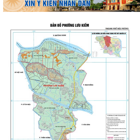
THƯỜNG TRỰC HĐND PHƯỜNG LƯU KIẾM TỔ CHỨC PHIÊN HỌP
THƯỜNG KỲ THÁNG 8 NĂM 2026
UBND PHƯỜNG LƯU KIẾM TỔ CHỨC PHIÊN HỌP THƯỜNG KỲ THÁNG 8
NĂM 2026
UBDN phường Lưu Kiếm thông báo Về việc niêm yết công khai kết quả
kiểm tra hồ sơ đăng ký, cấp Giấy...
UBND phường Lưu Kiếm thông báo Về việc niêm yết công khai kết quả
kiểm tra hồ sơ đăng ký, cấp Giấy...
ĐOÀN KIỂM TRA CỦA BAN THƯỜNG VỤ THÀNH ỦY HẢI PHÒNG VỀ
CÔNG TÁC KHOA HỌC, CÔNG NGHỆ, ĐỔI MỚI SÁNG...
UBND phường Lưu Kiếm thông báo Về việc niêm yết công khai kết quả
kiểm tra hồ sơ đăng ký, cấp Giấy...