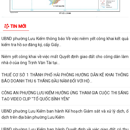
Niêm yết công khai về việc mất Quyết định giao đất cho công dân làm
nhà ở của ông Trịnh Văn Tài tại...
THUẾ CƠ SỞ 1 THÀNH PHỐ HẢI PHÒNG HƯỚNG DẪN KÊ KHAI THÔNG
TIN MỚI
BÁO DOANH THU 6 THÁNG ĐẦU NĂM ĐỐI VỚI HỘ...
CÔNG AN PHƯỜNG LƯU KIẾM HƯỞNG ỨNG THAM GIA CUỘC THI SÁNG
TẠO VIDEO CLIP "TỔ QUỐC BÌNH YÊN"
UBND phường Lưu Kiếm ban hành Kế hoạch Giám sát và xử lý dịch, ổ
dịch trên địa bàn phường Lưu Kiếm
UBND phường Lưu Kiếm ban hành Quyết định về việc giao đất có thu
tiền sử dụng đất
UBND phường Lưu Kiếm ban hành các quyết đinh về việc giao đất có
thu tiền sử dụng đất đợt ngày...
Niêm yết công khai danh sách đề nghị hưởng hỗ trợ theo Nghị quyết
04/2026/NQ-HĐND đợt 1 năm 2026