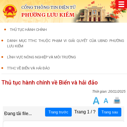
CỔNG THÔNG TIN ĐIỆN TỬ
PHƯỜNG LƯU KIẾM
THỦ TỤC HÀNH CHÍNH
DANH MỤC TTHC THUỘC PHẠM VI GIẢI QUYẾT CỦA UBND PHƯỜNG
LƯU KIẾM
LĨNH VỰC NÔNG NGHIỆP VÀ MÔI TRƯỜNG
TTHC VỀ BIỂN VÀ HẢI ĐẢO
Thủ tục hành chính về Biển và hải đảo
20/11/2025