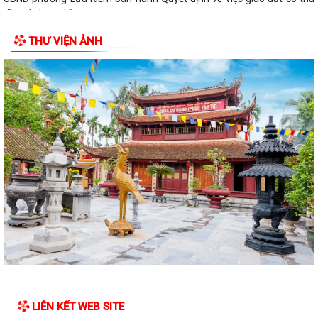
UBND phường Lưu Kiếm tổ chức hội nghị đánh giá công tác cải cách
hành chính
THƯ VIỆN ẢNH
PHƯỜNG LƯU KIẾM TỔ CHỨC CÁC ĐOÀN DÂNG HƯƠNG, DÂNG HOA
TRI ÂN CÁC ANH HÙNG LIỆT SĨ NHÂN KỶ NIỆM 79...
PHƯỜNG LƯU KIẾM TỔ CHỨC LỄ DÂNG HƯƠNG, THẮP NẾN TRI ÂN CÁC
ANH HÙNG LIỆT SĨ NHÂN KỶ NIỆM 79 NĂM...
QUY ĐỊNH SỐ 208-QĐ/TW VỀ THI HÀNH ĐIỀU LỆ ĐẢNG
Báo Đại biểu nhân dân đưa tin: Phường Lưu Kiếm triển khai “Kỳ họp số”
nâng cao hiệu quả hoạt động...
UBND phường Lưu Kiếm ban hành Kế hoạch Triển khai các hoạt động
thông tin, truyền thông y tế trên...
UBND phường Lưu Kiếm thông báo Về việc niêm yết công khai kết quả
kiểm tra hồ sơ đăng ký, cấp Giấy...
Kế hoạch Tuyên truyền Hội nghị công bố các Quyết định của Thủ tướng
LIÊN KẾT WEB SITE
Chính phủ về Khu kinh tế và...