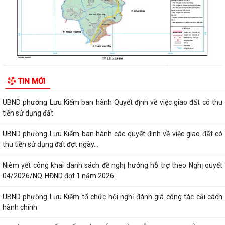
THUẾ CƠ SỞ 1 THÀNH PHỐ HẢI PHÒNG HƯỚNG DẪN KÊ KHAI THÔNG
BÁO DOANH THU 6 THÁNG ĐẦU NĂM ĐỐI VỚI HỘ...
CÔNG AN PHƯỜNG LƯU KIẾM HƯỞNG ỨNG THAM GIA CUỘC THI SÁNG
TẠO VIDEO CLIP "TỔ QUỐC BÌNH YÊN"
UBND phường Lưu Kiếm ban hành Kế hoạch Giám sát và xử lý dịch, ổ
TIN MỚI
dịch trên địa bàn phường Lưu Kiếm
UBND phường Lưu Kiếm ban hành Quyết định về việc giao đất có thu
tiền sử dụng đất
UBND phường Lưu Kiếm ban hành các quyết đinh về việc giao đất có
thu tiền sử dụng đất đợt ngày...
Niêm yết công khai danh sách đề nghị hưởng hỗ trợ theo Nghị quyết
04/2026/NQ-HĐND đợt 1 năm 2026
UBND phường Lưu Kiếm tổ chức hội nghị đánh giá công tác cải cách
hành chính