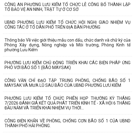
CÔNG AN PHƯỜNG LƯU KIẾM TỔ CHỨC LỄ CÔNG BỐ THÀNH LẬP
TỔ BẢO VỆ AN NINH, TRẬT TỰ Ở CƠ SỞ
UBND PHƯỜNG LƯU KIẾM TỔ CHỨC HỘI NGHỊ GIAO NHIỆM VỤ
CÔNG TÁC Ở TỔ DÂN PHỐ TRÊN ĐỊA BÀN PHƯỜNG
Thông báo Về việc giới thiệu mẫu con dấu, chức danh và chữ ký của
Phòng Xây dựng, Nông nghiệp và Môi trường, Phòng Kinh tế
phường Lưu Kiếm
PHƯỜNG LƯU KIẾM CHỦ ĐỘNG TRIỂN KHAI CÁC BIỆN PHÁP ỨNG
PHÓ VỚI BÃO SỐ 1 (BÃO MAYSAK)
CÔNG VĂN CHỈ ĐẠO TẬP TRUNG PHÒNG, CHỐNG BÃO SỐ 1
MAYSAK VÀ MƯA LŨ SAU BÃO CỦA UBND PHƯỜNG LƯU KIẾM
PHƯỜNG LƯU KIẾM TỔ CHỨC PHIÊN HỌP THƯỜNG KỲ THÁNG
7/2026 ĐÁNH GIÁ KẾT QUẢ PHÁT TRIỂN KINH TẾ - XÃ HỘI 6 THÁNG
ĐẦU NĂM VÀ TRIỂN KHAI NHIỆM VỤ THỜI...
CÔNG ĐIỆN KHẨN VỀ PHÒNG, CHỐNG CƠN BÃO SỐ 1 CỦA UBND
THÀNH PHỐ HẢI PHÒNG.