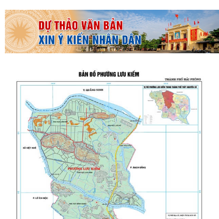
THƯỜNG TRỰC HĐND PHƯỜNG LƯU KIẾM TỔ CHỨC PHIÊN HỌP
THƯỜNG KỲ THÁNG 8 NĂM 2026
UBND PHƯỜNG LƯU KIẾM TỔ CHỨC PHIÊN HỌP THƯỜNG KỲ THÁNG 8
NĂM 2026
UBDN phường Lưu Kiếm thông báo Về việc niêm yết công khai kết quả
kiểm tra hồ sơ đăng ký, cấp Giấy...
UBND phường Lưu Kiếm thông báo Về việc niêm yết công khai kết quả
kiểm tra hồ sơ đăng ký, cấp Giấy...
ĐOÀN KIỂM TRA CỦA BAN THƯỜNG VỤ THÀNH ỦY HẢI PHÒNG VỀ
CÔNG TÁC KHOA HỌC, CÔNG NGHỆ, ĐỔI MỚI SÁNG...
UBND phường Lưu Kiếm thông báo Về việc niêm yết công khai kết quả
kiểm tra hồ sơ đăng ký, cấp Giấy...
Niêm yết công khai về việc mất Quyết định giao đất cho công dân làm
nhà ở của ông Trịnh Văn Tài tại...