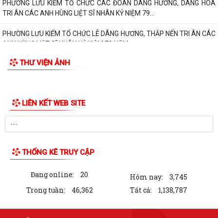
PHƯỜNG LƯU KIẾM TỔ CHỨC CÁC ĐOÀN DÂNG HƯƠNG, DÂNG HOA
TRI ÂN CÁC ANH HÙNG LIỆT SĨ NHÂN KỶ NIỆM 79...
PHƯỜNG LƯU KIẾM TỔ CHỨC LỄ DÂNG HƯƠNG, THẮP NẾN TRI ÂN CÁC
ANH HÙNG LIỆT SĨ NHÂN KỶ NIỆM 79 NĂM...
THƯ VIỆN ẢNH
QUY ĐỊNH SỐ 208-QĐ/TW VỀ THI HÀNH ĐIỀU LỆ ĐẢNG
Báo Đại biểu nhân dân đưa tin: Phường Lưu Kiếm triển khai “Kỳ họp số”
nâng cao hiệu quả hoạt động...
UBND phường Lưu Kiếm ban hành Kế hoạch Triển khai các hoạt động
thông tin, truyền thông y tế trên...
UBND phường Lưu Kiếm thông báo Về việc niêm yết công khai kết quả
kiểm tra hồ sơ đăng ký, cấp Giấy...
Kế hoạch Tuyên truyền Hội nghị công bố các Quyết định của Thủ tướng
Chính phủ về Khu kinh tế và...
Thuế cơ sở 4 thành phố Hải Phòng tuyên truyền nội dung về Thông tư
89/2026/TT-BTC ngày 30/6/2026...