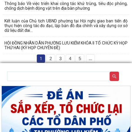
Thông báo Về việc triển khai công tác khử trùng, tiêu độc phòng,
chống dịch bệnh động vật trên địa bàn phường
Kết luận của Chủ tịch UBND phường tại Hội nghị giao ban tiến độ
thực hiện công tác đo đạc, lập bản đồ địa chính và xây dựng cơ sở
dữ liệu đất đai...
HỘI ĐỒNG NHÂN DÂN PHƯỜNG LƯU KIẾM KHÓA II TỔ CHỨC KỲ HỌP
THỨ HAI (KỲ HỌP CHUYÊN ĐỀ)
1
2
3
4
5
...