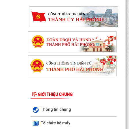
GIỚI THIỆU CHUNG
THƯỜNG TRỰC HĐND PHƯỜNG LƯU KIẾM TỔ
Thông tin chung
CHỨC PHIÊN HỌP THƯỜNG KỲ THÁNG 8 NĂM
2026
Tổ chức bộ máy