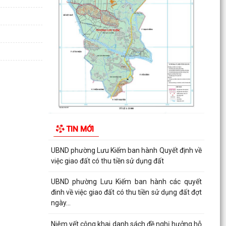
Tài tại...
THUẾ CƠ SỞ 1 THÀNH PHỐ HẢI PHÒNG HƯỚNG
DẪN KÊ KHAI THÔNG BÁO DOANH THU 6
THÁNG ĐẦU NĂM ĐỐI VỚI HỘ...
CÔNG AN PHƯỜNG LƯU KIẾM HƯỞNG ỨNG
THAM GIA CUỘC THI SÁNG TẠO VIDEO CLIP
"TỔ QUỐC BÌNH YÊN"
UBND phường Lưu Kiếm ban hành Kế hoạch
Giám sát và xử lý dịch, ổ dịch trên địa bàn
TIN MỚI
phường Lưu Kiếm
UBND phường Lưu Kiếm ban hành Quyết định về
việc giao đất có thu tiền sử dụng đất
UBND phường Lưu Kiếm ban hành các quyết
đinh về việc giao đất có thu tiền sử dụng đất đợt
ngày...
Niêm yết công khai danh sách đề nghị hưởng hỗ