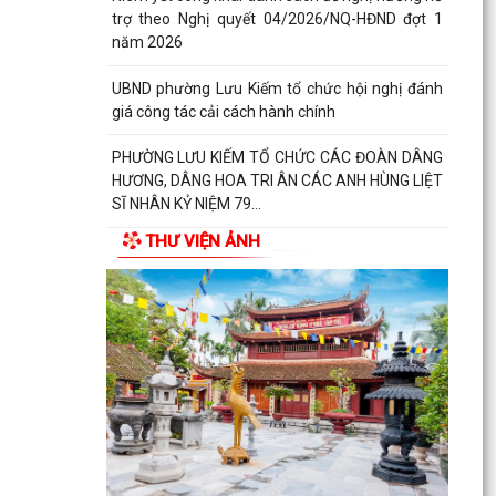
trợ theo Nghị quyết 04/2026/NQ-HĐND đợt 1
năm 2026
UBND phường Lưu Kiếm tổ chức hội nghị đánh
giá công tác cải cách hành chính
PHƯỜNG LƯU KIẾM TỔ CHỨC CÁC ĐOÀN DÂNG
HƯƠNG, DÂNG HOA TRI ÂN CÁC ANH HÙNG LIỆT
SĨ NHÂN KỶ NIỆM 79...
THƯ VIỆN ẢNH
PHƯỜNG LƯU KIẾM TỔ CHỨC LỄ DÂNG HƯƠNG,
THẮP NẾN TRI ÂN CÁC ANH HÙNG LIỆT SĨ NHÂN
KỶ NIỆM 79 NĂM...
QUY ĐỊNH SỐ 208-QĐ/TW VỀ THI HÀNH ĐIỀU LỆ
ĐẢNG
Báo Đại biểu nhân dân đưa tin: Phường Lưu
Kiếm triển khai “Kỳ họp số” nâng cao hiệu quả
hoạt động...