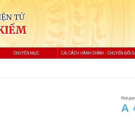
IỆN TỬ
KIẾM
CHUYÊN MỤC
CẢI CÁCH HÀNH CHÍNH - CHUYỂN ĐỔI 