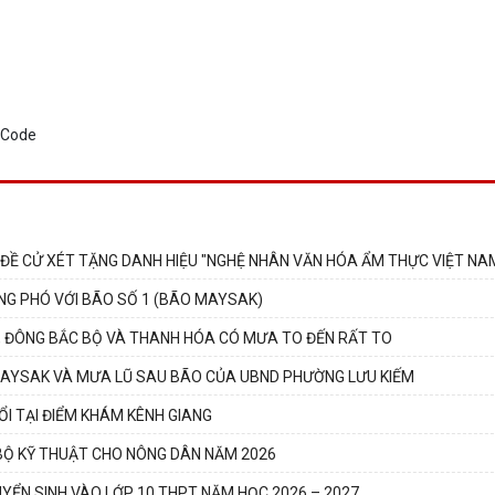
 ĐỀ CỬ XÉT TẶNG DANH HIỆU "NGHỆ NHÂN VĂN HÓA ẨM THỰC VIỆT NA
NG PHÓ VỚI BÃO SỐ 1 (BÃO MAYSAK)
6, ĐÔNG BẮC BỘ VÀ THANH HÓA CÓ MƯA TO ĐẾN RẤT TO
MAYSAK VÀ MƯA LŨ SAU BÃO CỦA UBND PHƯỜNG LƯU KIẾM
I TẠI ĐIỂM KHÁM KÊNH GIANG
BỘ KỸ THUẬT CHO NÔNG DÂN NĂM 2026
YỂN SINH VÀO LỚP 10 THPT NĂM HỌC 2026 – 2027