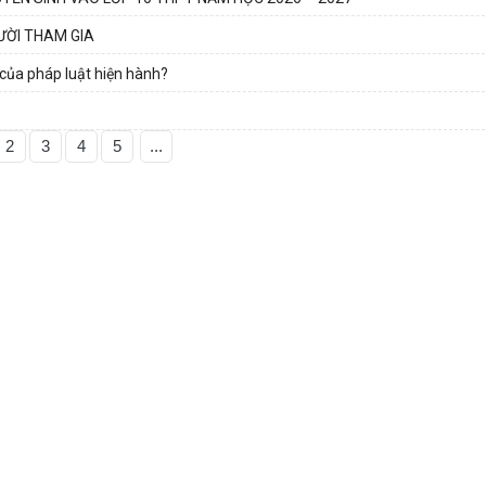
ƯỜI THAM GIA
 của pháp luật hiện hành?
2
3
4
5
...