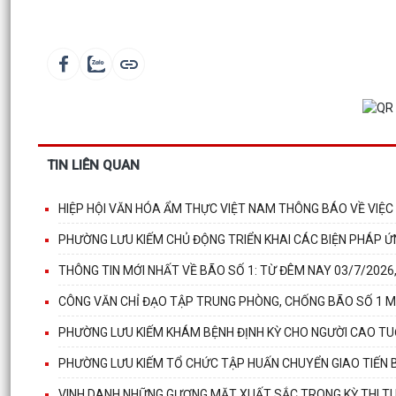
TIN LIÊN QUAN
HIỆP HỘI VĂN HÓA ẨM THỰC VIỆT NAM THÔNG BÁO VỀ VIỆC
PHƯỜNG LƯU KIẾM CHỦ ĐỘNG TRIỂN KHAI CÁC BIỆN PHÁP Ứ
THÔNG TIN MỚI NHẤT VỀ BÃO SỐ 1: TỪ ĐÊM NAY 03/7/202
CÔNG VĂN CHỈ ĐẠO TẬP TRUNG PHÒNG, CHỐNG BÃO SỐ 1 
PHƯỜNG LƯU KIẾM KHÁM BỆNH ĐỊNH KỲ CHO NGƯỜI CAO TUỔ
PHƯỜNG LƯU KIẾM TỔ CHỨC TẬP HUẤN CHUYỂN GIAO TIẾN 
VINH DANH NHỮNG GƯƠNG MẶT XUẤT SẮC TRONG KỲ THI TU