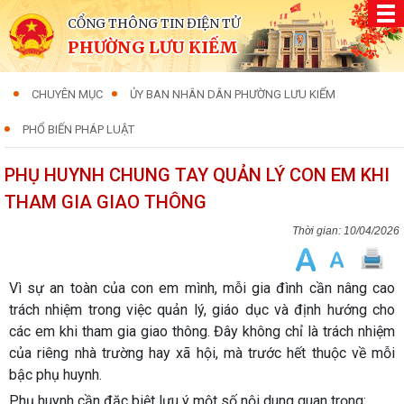
CỔNG THÔNG TIN ĐIỆN TỬ
PHƯỜNG LƯU KIẾM
CHUYÊN MỤC
ỦY BAN NHÂN DÂN PHƯỜNG LƯU KIẾM
PHỔ BIẾN PHÁP LUẬT
PHỤ HUYNH CHUNG TAY QUẢN LÝ CON EM KHI
THAM GIA GIAO THÔNG
10/04/2026
Vì sự an toàn của con em mình, mỗi gia đình cần nâng cao
trách nhiệm trong việc quản lý, giáo dục và định hướng cho
các em khi tham gia giao thông. Đây không chỉ là trách nhiệm
của riêng nhà trường hay xã hội, mà trước hết thuộc về mỗi
bậc phụ huynh.
Phụ huynh cần đặc biệt lưu ý một số nội dung quan trọng: