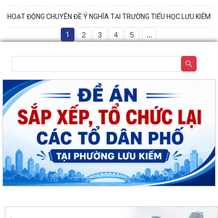
HOẠT ĐỘNG CHUYÊN ĐỀ Ý NGHĨA TẠI TRƯỜNG TIỂU HỌC LƯU KIẾM
1
2
3
4
5
...