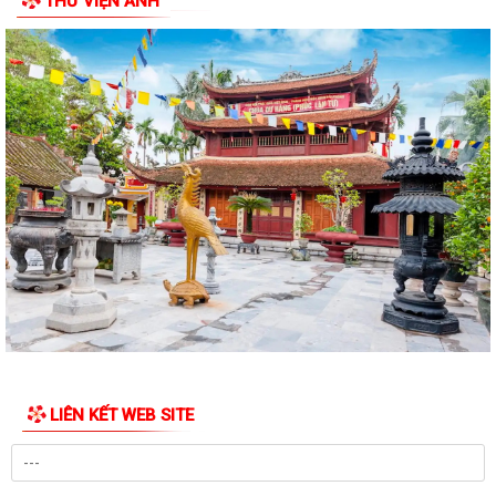
THƯ VIỆN ẢNH
UBND phường Lưu Kiếm ban hành các quyết đinh về việc giao đất có
thu tiền sử dụng đất đợt ngày...
Niêm yết công khai danh sách đề nghị hưởng hỗ trợ theo Nghị quyết
04/2026/NQ-HĐND đợt 1 năm 2026
UBND phường Lưu Kiếm tổ chức hội nghị đánh giá công tác cải cách
hành chính
PHƯỜNG LƯU KIẾM TỔ CHỨC CÁC ĐOÀN DÂNG HƯƠNG, DÂNG HOA
TRI ÂN CÁC ANH HÙNG LIỆT SĨ NHÂN KỶ NIỆM 79...
PHƯỜNG LƯU KIẾM TỔ CHỨC LỄ DÂNG HƯƠNG, THẮP NẾN TRI ÂN CÁC
ANH HÙNG LIỆT SĨ NHÂN KỶ NIỆM 79 NĂM...
QUY ĐỊNH SỐ 208-QĐ/TW VỀ THI HÀNH ĐIỀU LỆ ĐẢNG
Báo Đại biểu nhân dân đưa tin: Phường Lưu Kiếm triển khai “Kỳ họp số”
LIÊN KẾT WEB SITE
nâng cao hiệu quả hoạt động...
UBND phường Lưu Kiếm ban hành Kế hoạch Triển khai các hoạt động
thông tin, truyền thông y tế trên...