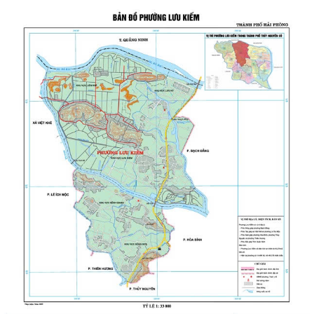
THƯỜNG TRỰC HĐND PHƯỜNG LƯU KIẾM TỔ CHỨC PHIÊN HỌP
THƯỜNG KỲ THÁNG 8 NĂM 2026
UBND PHƯỜNG LƯU KIẾM TỔ CHỨC PHIÊN HỌP THƯỜNG KỲ THÁNG 8
NĂM 2026
UBDN phường Lưu Kiếm thông báo Về việc niêm yết công khai kết quả
kiểm tra hồ sơ đăng ký, cấp Giấy...
UBND phường Lưu Kiếm thông báo Về việc niêm yết công khai kết quả
kiểm tra hồ sơ đăng ký, cấp Giấy...