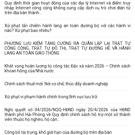
Quy định thời gian hoạt động của các đại lý Internet và điểm truy
nhập Internet công cộng không cung cấp dịch vụ trò chơi điện tử
trên địa bàn thành...
Xử phạt lấn chiếm hành lang an toàn đường bộ với các hành vi
nào? Xử phạt bao nhiêu?
PHƯỜNG LƯU KIẾM TĂNG CƯỜNG RA QUÂN LẬP LẠI TRẬT TỰ
CÔNG CỘNG, TRẬT TỰ ĐÔ THỊ, TRẬT TỰ ĐƯỜNG HÈ VÀ HÀNH
LANG AN TOÀN GIAO THÔNG
Khát vọng hoàn lương từ công tác Đặc xá năm 2026 – Chính sách
khoan hồng của Nhà nước
Chính sách thuế mới: Nới cơ chế, thúc đẩy doanh nghiệp
Xử phạt vi phạm hành chính trong lĩnh vực lưu trữ
Nghị quyết số 04/2026/NQQ-HĐND ngày 20/4/2026 của HĐND
thành phố Hải Phòng về Quy định chính sách hỗ trợ một số thành
viên thuộc hộ nghèo, hộ cận...
Công bố tải trọng, khổ giới hạn của đường bộ trên địa bàn