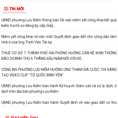
ĐOÀN KIỂM TRA CỦA BAN THƯỜNG VỤ THÀNH ỦY HẢI PHÒNG VỀ
TIN MỚI
CÔNG TÁC KHOA HỌC, CÔNG NGHỆ, ĐỔI MỚI SÁNG...
UBND phường Lưu Kiếm thông báo Về việc niêm yết công khai kết quả
kiểm tra hồ sơ đăng ký, cấp Giấy...
Niêm yết công khai về việc mất Quyết định giao đất cho công dân làm
nhà ở của ông Trịnh Văn Tài tại...
THUẾ CƠ SỞ 1 THÀNH PHỐ HẢI PHÒNG HƯỚNG DẪN KÊ KHAI THÔNG
BÁO DOANH THU 6 THÁNG ĐẦU NĂM ĐỐI VỚI HỘ...
CÔNG AN PHƯỜNG LƯU KIẾM HƯỞNG ỨNG THAM GIA CUỘC THI SÁNG
TẠO VIDEO CLIP "TỔ QUỐC BÌNH YÊN"
UBND phường Lưu Kiếm ban hành Kế hoạch Giám sát và xử lý dịch, ổ
dịch trên địa bàn phường Lưu Kiếm
UBND phường Lưu Kiếm ban hành Quyết định về việc giao đất có thu
tiền sử dụng đất