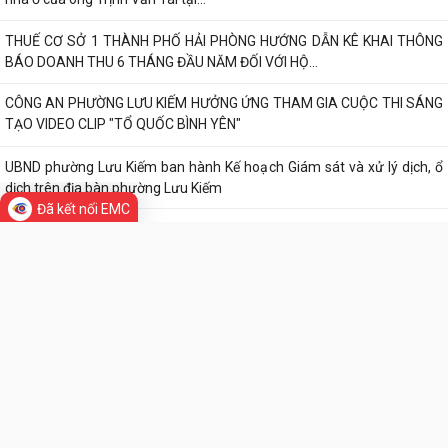
CÔNG AN PHƯỜNG LƯU KIẾM HƯỞNG ỨNG THAM GIA CUỘC THI SÁNG
TẠO VIDEO CLIP "TỔ QUỐC BÌNH YÊN"
UBND phường Lưu Kiếm ban hành Kế hoạch Giám sát và xử lý dịch, ổ
dịch trên địa bàn phường Lưu Kiếm
UBND phường Lưu Kiếm ban hành Quyết định về việc giao đất có thu
tiền sử dụng đất
UBND phường Lưu Kiếm ban hành các quyết đinh về việc giao đất có
Đã kết nối EMC
thu tiền sử dụng đất đợt ngày...
Niêm yết công khai danh sách đề nghị hưởng hỗ trợ theo Nghị quyết
04/2026/NQ-HĐND đợt 1 năm 2026
UBND phường Lưu Kiếm tổ chức hội nghị đánh giá công tác cải cách
hành chính
PHƯỜNG LƯU KIẾM TỔ CHỨC CÁC ĐOÀN DÂNG HƯƠNG, DÂNG HOA
TRI ÂN CÁC ANH HÙNG LIỆT SĨ NHÂN KỶ NIỆM 79...
THƯ VIỆN ẢNH