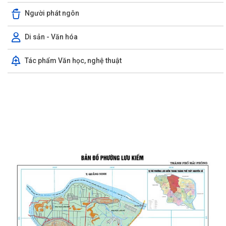
Người phát ngôn
Di sản - Văn hóa
Tác phẩm Văn học, nghệ thuật
THƯỜNG TRỰC HĐND PHƯỜNG LƯU KIẾM TỔ CHỨC PHIÊN HỌP
THƯỜNG KỲ THÁNG 8 NĂM 2026