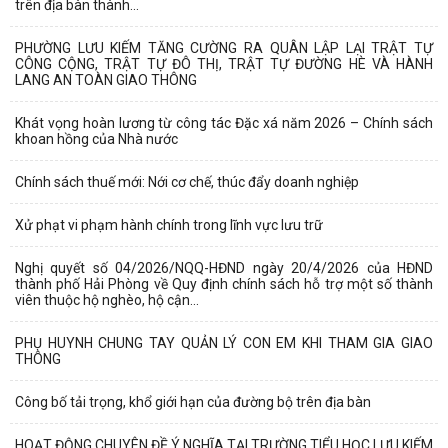
trên địa bàn thành...
PHƯỜNG LƯU KIẾM TĂNG CƯỜNG RA QUÂN LẬP LẠI TRẬT TỰ
CÔNG CỘNG, TRẬT TỰ ĐÔ THỊ, TRẬT TỰ ĐƯỜNG HÈ VÀ HÀNH
LANG AN TOÀN GIAO THÔNG
Khát vọng hoàn lương từ công tác Đặc xá năm 2026 – Chính sách
khoan hồng của Nhà nước
Chính sách thuế mới: Nới cơ chế, thúc đẩy doanh nghiệp
Xử phạt vi phạm hành chính trong lĩnh vực lưu trữ
Nghị quyết số 04/2026/NQQ-HĐND ngày 20/4/2026 của HĐND
thành phố Hải Phòng về Quy định chính sách hỗ trợ một số thành
viên thuộc hộ nghèo, hộ cận...
PHỤ HUYNH CHUNG TAY QUẢN LÝ CON EM KHI THAM GIA GIAO
THÔNG
Công bố tải trọng, khổ giới hạn của đường bộ trên địa bàn
HOẠT ĐỘNG CHUYÊN ĐỀ Ý NGHĨA TẠI TRƯỜNG TIỂU HỌC LƯU KIẾM