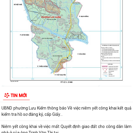
UBND PHƯỜNG LƯU KIẾM TỔ CHỨC PHIÊN HỌP THƯỜNG KỲ THÁNG 8
NĂM 2026
UBDN phường Lưu Kiếm thông báo Về việc niêm yết công khai kết quả
kiểm tra hồ sơ đăng ký, cấp Giấy...
UBND phường Lưu Kiếm thông báo Về việc niêm yết công khai kết quả
kiểm tra hồ sơ đăng ký, cấp Giấy...
ĐOÀN KIỂM TRA CỦA BAN THƯỜNG VỤ THÀNH ỦY HẢI PHÒNG VỀ
CÔNG TÁC KHOA HỌC, CÔNG NGHỆ, ĐỔI MỚI SÁNG...
UBND phường Lưu Kiếm thông báo Về việc niêm yết công khai kết quả
kiểm tra hồ sơ đăng ký, cấp Giấy...
Niêm yết công khai về việc mất Quyết định giao đất cho công dân làm
nhà ở của ông Trịnh Văn Tài tại...
THUẾ CƠ SỞ 1 THÀNH PHỐ HẢI PHÒNG HƯỚNG DẪN KÊ KHAI THÔNG
BÁO DOANH THU 6 THÁNG ĐẦU NĂM ĐỐI VỚI HỘ...
TIN MỚI