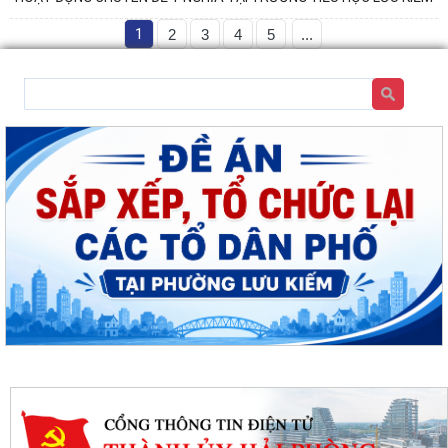
1
2
3
4
5
...