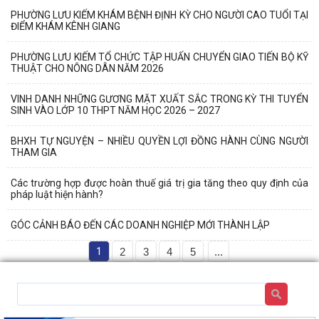
PHƯỜNG LƯU KIẾM KHÁM BỆNH ĐỊNH KỲ CHO NGƯỜI CAO TUỔI TẠI
ĐIỂM KHÁM KÊNH GIANG
PHƯỜNG LƯU KIẾM TỔ CHỨC TẬP HUẤN CHUYỂN GIAO TIẾN BỘ KỸ
THUẬT CHO NÔNG DÂN NĂM 2026
VINH DANH NHỮNG GƯƠNG MẶT XUẤT SẮC TRONG KỲ THI TUYỂN
SINH VÀO LỚP 10 THPT NĂM HỌC 2026 – 2027
BHXH TỰ NGUYỆN – NHIỀU QUYỀN LỢI ĐỒNG HÀNH CÙNG NGƯỜI
THAM GIA
Các trường hợp được hoàn thuế giá trị gia tăng theo quy định của
pháp luật hiện hành?
GÓC CẢNH BÁO ĐẾN CÁC DOANH NGHIỆP MỚI THÀNH LẬP
1
2
3
4
5
...