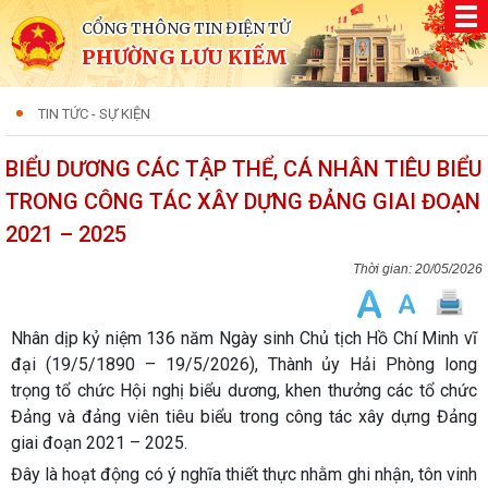
CỔNG THÔNG TIN ĐIỆN TỬ
PHƯỜNG LƯU KIẾM
TIN TỨC - SỰ KIỆN
BIỂU DƯƠNG CÁC TẬP THỂ, CÁ NHÂN TIÊU BIỂU
TRONG CÔNG TÁC XÂY DỰNG ĐẢNG GIAI ĐOẠN
2021 – 2025
20/05/2026
Nhân dịp kỷ niệm 136 năm Ngày sinh Chủ tịch Hồ Chí Minh vĩ
đại (19/5/1890 – 19/5/2026), Thành ủy Hải Phòng long
trọng tổ chức Hội nghị biểu dương, khen thưởng các tổ chức
Đảng và đảng viên tiêu biểu trong công tác xây dựng Đảng
giai đoạn 2021 – 2025.
Đây là hoạt động có ý nghĩa thiết thực nhằm ghi nhận, tôn vinh