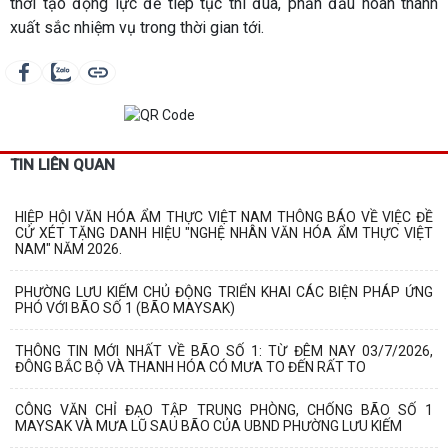
thời tạo động lực để tiếp tục thi đua, phấn đấu hoàn thành
xuất sắc nhiệm vụ trong thời gian tới.
TIN LIÊN QUAN
HIỆP HỘI VĂN HÓA ẨM THỰC VIỆT NAM THÔNG BÁO VỀ VIỆC ĐỀ
CỬ XÉT TẶNG DANH HIỆU "NGHỆ NHÂN VĂN HÓA ẨM THỰC VIỆT
NAM" NĂM 2026.
PHƯỜNG LƯU KIẾM CHỦ ĐỘNG TRIỂN KHAI CÁC BIỆN PHÁP ỨNG
PHÓ VỚI BÃO SỐ 1 (BÃO MAYSAK)
THÔNG TIN MỚI NHẤT VỀ BÃO SỐ 1: TỪ ĐÊM NAY 03/7/2026,
ĐÔNG BẮC BỘ VÀ THANH HÓA CÓ MƯA TO ĐẾN RẤT TO
CÔNG VĂN CHỈ ĐẠO TẬP TRUNG PHÒNG, CHỐNG BÃO SỐ 1
MAYSAK VÀ MƯA LŨ SAU BÃO CỦA UBND PHƯỜNG LƯU KIẾM