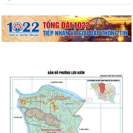
THƯỜNG TRỰC HĐND PHƯỜNG LƯU KIẾM TỔ CHỨC PHIÊN HỌP
THƯỜNG KỲ THÁNG 8 NĂM 2026
UBND PHƯỜNG LƯU KIẾM TỔ CHỨC PHIÊN HỌP THƯỜNG KỲ THÁNG 8
NĂM 2026
UBDN phường Lưu Kiếm thông báo Về việc niêm yết công khai kết quả
kiểm tra hồ sơ đăng ký, cấp Giấy...
UBND phường Lưu Kiếm thông báo Về việc niêm yết công khai kết quả
kiểm tra hồ sơ đăng ký, cấp Giấy...
ĐOÀN KIỂM TRA CỦA BAN THƯỜNG VỤ THÀNH ỦY HẢI PHÒNG VỀ