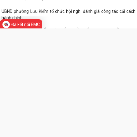
Niêm yết công khai danh sách đề nghị hưởng hỗ trợ theo Nghị quyết
04/2026/NQ-HĐND đợt 1 năm 2026
Đã kết nối EMC
UBND phường Lưu Kiếm tổ chức hội nghị đánh giá công tác cải cách
hành chính
PHƯỜNG LƯU KIẾM TỔ CHỨC CÁC ĐOÀN DÂNG HƯƠNG, DÂNG HOA
TRI ÂN CÁC ANH HÙNG LIỆT SĨ NHÂN KỶ NIỆM 79...
PHƯỜNG LƯU KIẾM TỔ CHỨC LỄ DÂNG HƯƠNG, THẮP NẾN TRI ÂN CÁC
ANH HÙNG LIỆT SĨ NHÂN KỶ NIỆM 79 NĂM...
THƯ VIỆN ẢNH
QUY ĐỊNH SỐ 208-QĐ/TW VỀ THI HÀNH ĐIỀU LỆ ĐẢNG
Báo Đại biểu nhân dân đưa tin: Phường Lưu Kiếm triển khai “Kỳ họp số”
nâng cao hiệu quả hoạt động...
UBND phường Lưu Kiếm ban hành Kế hoạch Triển khai các hoạt động
thông tin, truyền thông y tế trên...