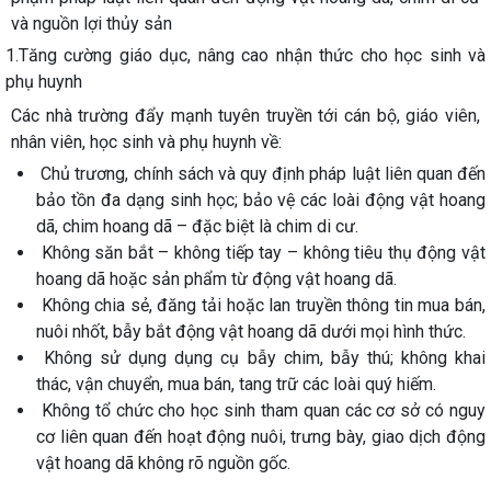
và nguồn lợi thủy sản
1.
Tăng cường giáo dục, nâng cao nhận thức cho học sinh và
phụ huynh
Các nhà trường đẩy mạnh tuyên truyền tới
cán bộ, giáo viên,
nhân viên, học sinh và phụ huynh
về:
Chủ trương, chính sách và quy định pháp luật
liên quan đến
bảo tồn đa dạng sinh học; bảo vệ các loài động vật hoang
dã, chim hoang dã – đặc biệt là chim di cư.
Không săn bắt – không tiếp tay – không tiêu thụ
động vật
hoang dã hoặc sản phẩm từ động vật hoang dã.
Không chia sẻ, đăng tải hoặc lan truyền thông tin mua bán,
nuôi nhốt, bẫy bắt động vật hoang dã dưới mọi hình thức.
Không sử dụng dụng cụ bẫy chim, bẫy thú; không khai
thác, vận chuyển, mua bán, tang trữ các loài quý hiếm.
Không tổ chức cho học sinh tham quan các cơ sở có nguy
cơ liên quan đến hoạt động nuôi, trưng bày, giao dịch động
vật hoang dã không rõ nguồn gốc.