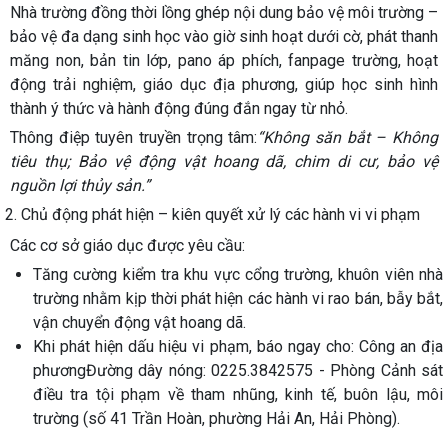
Nhà trường đồng thời lồng ghép nội dung bảo vệ môi trường –
bảo vệ đa dạng sinh học vào
giờ sinh hoạt dưới cờ, phát thanh
măng non, bản tin lớp, pano áp phích, fanpage trường, hoạt
động trải nghiệm, giáo dục địa phương
, giúp học sinh hình
thành ý thức và hành động đúng đắn ngay từ nhỏ.
Thông điệp tuyên truyền trọng tâm:
“Không săn bắt – Không
tiêu thụ; Bảo vệ động vật hoang dã, chim di cư, bảo vệ
nguồn lợi thủy sản.”
2. Chủ động phát hiện – kiên quyết xử lý các hành vi vi phạm
Các cơ sở giáo dục được yêu cầu:
Tăng cường kiểm tra
khu vực cổng trường, khuôn viên nhà
trường
nhằm kịp thời phát hiện các hành vi rao bán, bẫy bắt,
vận chuyển động vật hoang dã.
Khi phát hiện dấu hiệu vi phạm,
báo ngay
cho: Công an địa
phương
Đường dây nóng: 0225.3842575 - Phòng Cảnh sát
điều tra tội phạm về tham nhũng, kinh tế, buôn lậu, môi
trường
(số 41 Trần Hoàn, phường Hải An, Hải Phòng).