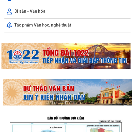
Di sản - Văn hóa
Tác phẩm Văn học, nghệ thuật
THƯỜNG TRỰC HĐND PHƯỜNG LƯU KIẾM TỔ CHỨC PHIÊN HỌP
THƯỜNG KỲ THÁNG 8 NĂM 2026
UBND PHƯỜNG LƯU KIẾM TỔ CHỨC PHIÊN HỌP THƯỜNG KỲ THÁNG 8
NĂM 2026
UBDN phường Lưu Kiếm thông báo Về việc niêm yết công khai kết quả
kiểm tra hồ sơ đăng ký, cấp Giấy...