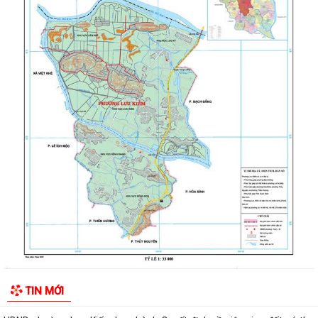
UBND phường Lưu Kiếm thông báo Về việc niêm yết công khai kết quả
kiểm tra hồ sơ đăng ký, cấp Giấy...
ĐOÀN KIỂM TRA CỦA BAN THƯỜNG VỤ THÀNH ỦY HẢI PHÒNG VỀ
CÔNG TÁC KHOA HỌC, CÔNG NGHỆ, ĐỔI MỚI SÁNG...
UBND phường Lưu Kiếm thông báo Về việc niêm yết công khai kết quả
kiểm tra hồ sơ đăng ký, cấp Giấy...
Niêm yết công khai về việc mất Quyết định giao đất cho công dân làm
nhà ở của ông Trịnh Văn Tài tại...
THUẾ CƠ SỞ 1 THÀNH PHỐ HẢI PHÒNG HƯỚNG DẪN KÊ KHAI THÔNG
BÁO DOANH THU 6 THÁNG ĐẦU NĂM ĐỐI VỚI HỘ...
CÔNG AN PHƯỜNG LƯU KIẾM HƯỞNG ỨNG THAM GIA CUỘC THI SÁNG
TẠO VIDEO CLIP "TỔ QUỐC BÌNH YÊN"
UBND phường Lưu Kiếm ban hành Kế hoạch Giám sát và xử lý dịch, ổ
TIN MỚI
dịch trên địa bàn phường Lưu Kiếm