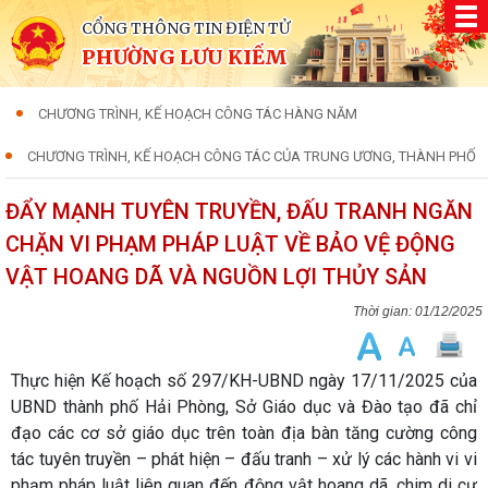
CỔNG THÔNG TIN ĐIỆN TỬ
PHƯỜNG LƯU KIẾM
CHƯƠNG TRÌNH, KẾ HOẠCH CÔNG TÁC HÀNG NĂM
CHƯƠNG TRÌNH, KẾ HOẠCH CÔNG TÁC CỦA TRUNG ƯƠNG, THÀNH PHỐ
ĐẨY MẠNH TUYÊN TRUYỀN, ĐẤU TRANH NGĂN
CHẶN VI PHẠM PHÁP LUẬT VỀ BẢO VỆ ĐỘNG
VẬT HOANG DÃ VÀ NGUỒN LỢI THỦY SẢN
01/12/2025
Thực hiện Kế hoạch số
297/KH-UBND ngày 17/11/2025 của
UBND thành phố Hải Phòng
, Sở Giáo dục và Đào tạo đã chỉ
đạo các cơ sở giáo dục trên toàn địa bàn tăng cường công
tác
tuyên truyền – phát hiện – đấu tranh – xử lý
các hành vi vi
phạm pháp luật liên quan đến
động vật hoang dã, chim di cư