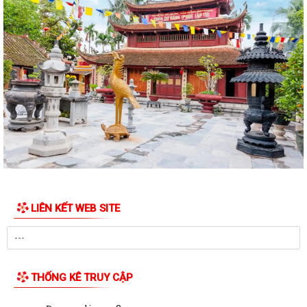
UBND phường Lưu Kiếm ban hành Kế hoạch Triển khai các hoạt động
thông tin, truyền thông y tế trên...
UBND phường Lưu Kiếm thông báo Về việc niêm yết công khai kết quả
kiểm tra hồ sơ đăng ký, cấp Giấy...
Kế hoạch Tuyên truyền Hội nghị công bố các Quyết định của Thủ tướng
Chính phủ về Khu kinh tế và...
Thuế cơ sở 4 thành phố Hải Phòng tuyên truyền nội dung về Thông tư
89/2026/TT-BTC ngày 30/6/2026...
HĐND PHƯỜNG LƯU KIẾM TỔ CHỨC KỲ HỌP THỨ BA (KỲ HỌP THƯỜNG
LIÊN KẾT WEB SITE
LỆ GIỮA NĂM 2026)
HĐND phường Lưu Kiếm ban hành các Nghị quyết mới
UBND phường Lưu Kiếm thông báo niêm yết công khai kết quả kiểm
THỐNG KÊ TRUY CẬP
tra hồ sơ đăng ký, cấp Giấy chứng...