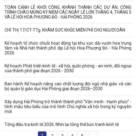
TOÀN CẢNH LỄ KHỞI CÔNG, KHÁNH THÀNH CÁC DỰ ÁN, CÔNG
TRÌNH CHÀO MỪNG KỶ NIỆM CÁC NGÀY LỄ LỚN THÁNG 4, THÁNG 5
VÀ LỄ HỘI HOA PHƯỢNG ĐỎ - HẢI PHÒNG 2026
CHỈ THỊ 17/CT-TTg: KHÁM SỨC KHỎE MIỄN PHÍ CHO NGƯỜI DÂN
Kế hoạch tổ chức chuỗi hoạt động tại khu vực dải vườn hoa trung
tâm và Nhà hát thành phố dịp Lễ hội Hoa Phượng Đỏ - Hải Phòng
2026
Kế hoạch Phát triển kinh tế - xã hội, quốc phòng - an ninh, đối ngoại
của thành phố giai đoạn 2026 - 2030
Ban hành Kế hoạch nâng cao chất lượng đội ngũ nhà giáo và cán
bộ quản lý giáo dục Hải Phòng giai đoạn 2026–2030
Xây dựng Hải Phòng trở thành thành phố “Văn minh - Hạnh phúc” -
hình mẫu tiêu biểu của mô hình Chủ nghĩa xã hội trong kỷ nguyên
mới
Tổng điều tra kinh tế 2026: Nhìn lại tổng thể bức tranh kinh tế
1
2
3
4
5
...