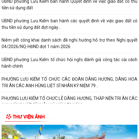
UBND phường Lưu Kiếm ban hành Quyết định về việc giao đất có thu
tiền sử dụng đất
UBND phường Lưu Kiếm ban hành các quyết đinh về việc giao đất có
thu tiền sử dụng đất đợt ngày...
Niêm yết công khai danh sách đề nghị hưởng hỗ trợ theo Nghị quyết
04/2026/NQ-HĐND đợt 1 năm 2026
UBND phường Lưu Kiếm tổ chức hội nghị đánh giá công tác cải cách
hành chính
PHƯỜNG LƯU KIẾM TỔ CHỨC CÁC ĐOÀN DÂNG HƯƠNG, DÂNG HOA
TRI ÂN CÁC ANH HÙNG LIỆT SĨ NHÂN KỶ NIỆM 79...
PHƯỜNG LƯU KIẾM TỔ CHỨC LỄ DÂNG HƯƠNG, THẮP NẾN TRI ÂN CÁC
ANH HÙNG LIỆT SĨ NHÂN KỶ NIỆM 79 NĂM...
THƯ VIỆN ẢNH
QUY ĐỊNH SỐ 208-QĐ/TW VỀ THI HÀNH ĐIỀU LỆ ĐẢNG
Báo Đại biểu nhân dân đưa tin: Phường Lưu Kiếm triển khai “Kỳ họp số”
nâng cao hiệu quả hoạt động...