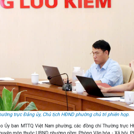
hường trực Đảng ủy, Chủ tịch HĐND phường chủ trì phiên họp.
ạo Ủy ban MTTQ Việt Nam phường; các đồng chí Thường trực 
huyên môn thuộc UBND phường gồm: Phòng Văn hóa - Xã hội, P