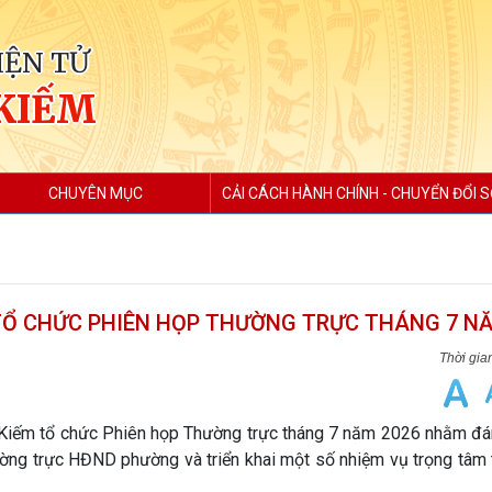
IỆN TỬ
KIẾM
CHUYÊN MỤC
CẢI CÁCH HÀNH CHÍNH - CHUYỂN ĐỔI 
Ổ CHỨC PHIÊN HỌP THƯỜNG TRỰC THÁNG 7 NĂ
iếm tổ chức Phiên họp Thường trực tháng 7 năm 2026 nhằm đán
ng trực HĐND phường và triển khai một số nhiệm vụ trọng tâm t