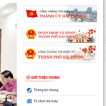
GIỚI THIỆU CHUNG
THƯỜNG TRỰC HĐND PHƯỜNG LƯU KIẾM TỔ
Thông tin chung
CHỨC PHIÊN HỌP THƯỜNG KỲ THÁNG 8 NĂM
2026
Tổ chức bộ máy