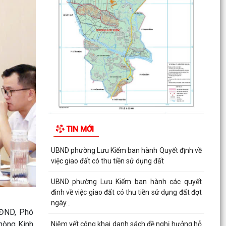
Tài tại...
THUẾ CƠ SỞ 1 THÀNH PHỐ HẢI PHÒNG HƯỚNG
DẪN KÊ KHAI THÔNG BÁO DOANH THU 6
THÁNG ĐẦU NĂM ĐỐI VỚI HỘ...
CÔNG AN PHƯỜNG LƯU KIẾM HƯỞNG ỨNG
THAM GIA CUỘC THI SÁNG TẠO VIDEO CLIP
"TỔ QUỐC BÌNH YÊN"
UBND phường Lưu Kiếm ban hành Kế hoạch
Giám sát và xử lý dịch, ổ dịch trên địa bàn
TIN MỚI
phường Lưu Kiếm
UBND phường Lưu Kiếm ban hành Quyết định về
việc giao đất có thu tiền sử dụng đất
UBND phường Lưu Kiếm ban hành các quyết
đinh về việc giao đất có thu tiền sử dụng đất đợt
ngày...
HĐND, Phó
hòng Kinh
Niêm yết công khai danh sách đề nghị hưởng hỗ