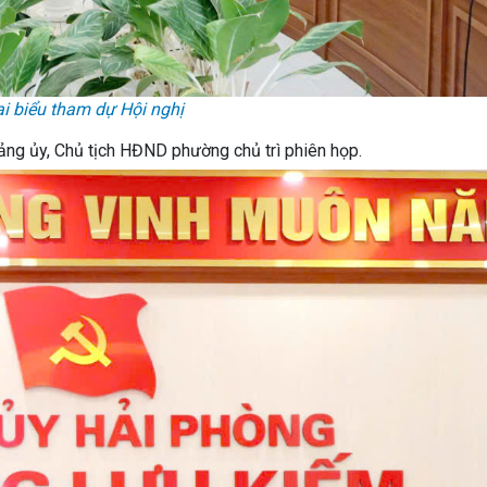
i biểu tham dự Hội nghị
ảng ủy, Chủ tịch HĐND phường chủ trì phiên họp.