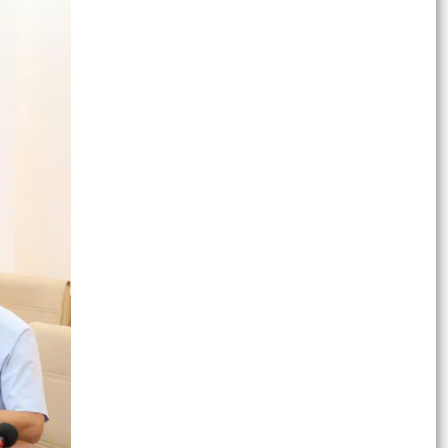
UBND phường Lưu Kiếm thông báo niêm yết
công khai kết quả kiểm tra hồ sơ đăng ký, cấp
Giấy chứng...
Số hoá tại Trung tâm Phục vụ hành chính công
phường Lưu Kiếm
UBND phường Lưu Kiếm thông báo niêm yết
công khai hồ sơ đề nghị đăng ký đất đai, cấp
giấy chứng...
Thông báo công khai công khai số điện thoại
đường dây nóng và trang Facebook tiếp nhận
thông tin...
Thuế cơ sở 4 Hải Phòng tuyên tuyền nội dung
"06 việc hộ kinh doanh, cá nhân kinh doanh cần
làm...
UBND phường Lưu Kiếm thông báo việc niêm
yết công khai hồ sơ đề nghị đăng ký đất đai, cấp