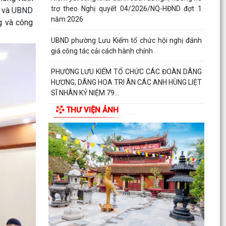
trợ theo Nghị quyết 04/2026/NQ-HĐND đợt 1
D và UBND
năm 2026
g và công
UBND phường Lưu Kiếm tổ chức hội nghị đánh
giá công tác cải cách hành chính
PHƯỜNG LƯU KIẾM TỔ CHỨC CÁC ĐOÀN DÂNG
HƯƠNG, DÂNG HOA TRI ÂN CÁC ANH HÙNG LIỆT
SĨ NHÂN KỶ NIỆM 79...
THƯ VIỆN ẢNH
PHƯỜNG LƯU KIẾM TỔ CHỨC LỄ DÂNG HƯƠNG,
THẮP NẾN TRI ÂN CÁC ANH HÙNG LIỆT SĨ NHÂN
KỶ NIỆM 79 NĂM...
QUY ĐỊNH SỐ 208-QĐ/TW VỀ THI HÀNH ĐIỀU LỆ
ĐẢNG
Báo Đại biểu nhân dân đưa tin: Phường Lưu
Kiếm triển khai “Kỳ họp số” nâng cao hiệu quả
hoạt động...