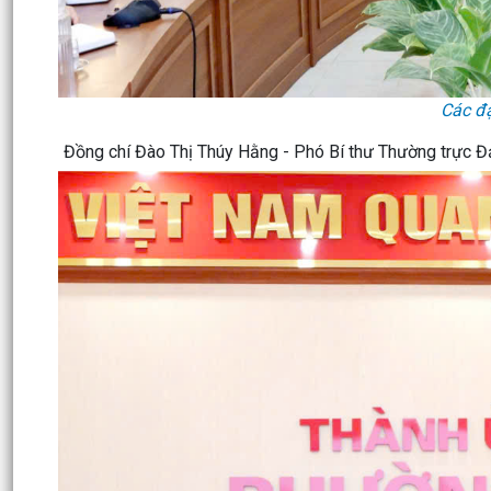
Các đạ
Đồng chí Đào Thị Thúy Hằng - Phó Bí thư Thường trực Đ