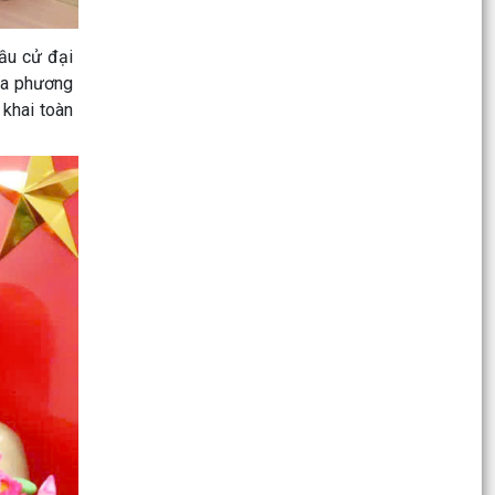
giấy...
bầu cử đại
UBDN phường Lưu Kiếm ban hành Kế hoạch Thu
hồi đất để thực hiện Dự án Đường dây và TBA
ịa phương
110kV Bắc...
 khai toàn
UBND phường niêm yết công khai hồ sơ đề nghị
đăng ký đất đai, cấp giấy chứng nhận quyền sử
dụng đất
Kế hoạch triển khai thực hiện Kế hoạch số 70-
KH/TU, ngày 16/6/2026 của Ban Thường vụ
Thành uỷ triển...
UBND phường Lưu Kiếm niêm yết công khai kết
quả kiểm tra hồ sơ đăng ký, cấp Giấy chứng
nhận quyền...
UBND phường Lưu Kiếm niêm yết công khai hồ
sơ đề nghị đăng ký đất đai, cấp giấy chứng nhận
quyền sử...