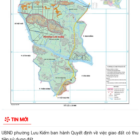
kiểm tra hồ sơ đăng ký, cấp Giấy...
ĐOÀN KIỂM TRA CỦA BAN THƯỜNG VỤ THÀNH ỦY HẢI PHÒNG VỀ
CÔNG TÁC KHOA HỌC, CÔNG NGHỆ, ĐỔI MỚI SÁNG...
UBND phường Lưu Kiếm thông báo Về việc niêm yết công khai kết quả
kiểm tra hồ sơ đăng ký, cấp Giấy...
Niêm yết công khai về việc mất Quyết định giao đất cho công dân làm
nhà ở của ông Trịnh Văn Tài tại...
THUẾ CƠ SỞ 1 THÀNH PHỐ HẢI PHÒNG HƯỚNG DẪN KÊ KHAI THÔNG
BÁO DOANH THU 6 THÁNG ĐẦU NĂM ĐỐI VỚI HỘ...
CÔNG AN PHƯỜNG LƯU KIẾM HƯỞNG ỨNG THAM GIA CUỘC THI SÁNG
TẠO VIDEO CLIP "TỔ QUỐC BÌNH YÊN"
UBND phường Lưu Kiếm ban hành Kế hoạch Giám sát và xử lý dịch, ổ
TIN MỚI
dịch trên địa bàn phường Lưu Kiếm
UBND phường Lưu Kiếm ban hành Quyết định về việc giao đất có thu
tiền sử dụng đất