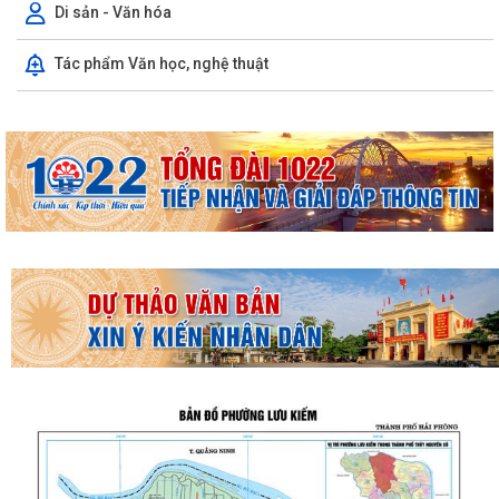
Di sản - Văn hóa
Tác phẩm Văn học, nghệ thuật
THƯỜNG TRỰC HĐND PHƯỜNG LƯU KIẾM TỔ CHỨC PHIÊN HỌP
THƯỜNG KỲ THÁNG 8 NĂM 2026
UBND PHƯỜNG LƯU KIẾM TỔ CHỨC PHIÊN HỌP THƯỜNG KỲ THÁNG 8
NĂM 2026
UBDN phường Lưu Kiếm thông báo Về việc niêm yết công khai kết quả
kiểm tra hồ sơ đăng ký, cấp Giấy...
UBND phường Lưu Kiếm thông báo Về việc niêm yết công khai kết quả