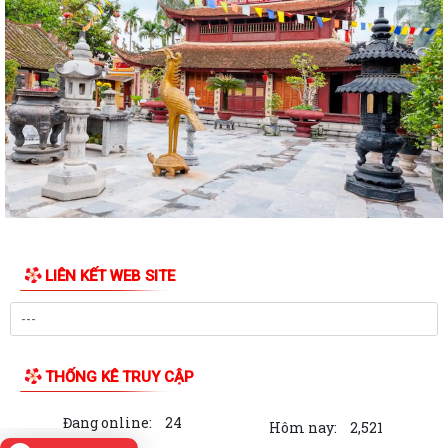
UBND phường Lưu Kiếm ban hành Kế hoạch Triển khai các hoạt động
thông tin, truyền thông y tế trên...
UBND phường Lưu Kiếm thông báo Về việc niêm yết công khai kết quả
kiểm tra hồ sơ đăng ký, cấp Giấy...
Kế hoạch Tuyên truyền Hội nghị công bố các Quyết định của Thủ tướng
Chính phủ về Khu kinh tế và...
Thuế cơ sở 4 thành phố Hải Phòng tuyên truyền nội dung về Thông tư
89/2026/TT-BTC ngày 30/6/2026...
HĐND PHƯỜNG LƯU KIẾM TỔ CHỨC KỲ HỌP THỨ BA (KỲ HỌP THƯỜNG
LIÊN KẾT WEB SITE
LỆ GIỮA NĂM 2026)
HĐND phường Lưu Kiếm ban hành các Nghị quyết mới
UBND phường Lưu Kiếm thông báo niêm yết công khai kết quả kiểm
THỐNG KÊ TRUY CẬP
tra hồ sơ đăng ký, cấp Giấy chứng...
Đang online:
24
Số hoá tại Trung tâm Phục vụ hành chính công phường Lưu Kiếm
Hôm nay:
2,521