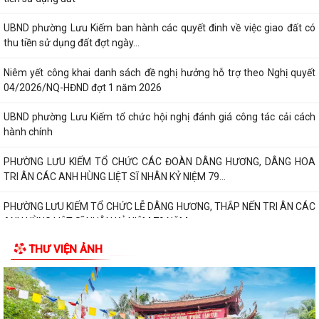
UBND phường Lưu Kiếm ban hành các quyết đinh về việc giao đất có
thu tiền sử dụng đất đợt ngày...
Niêm yết công khai danh sách đề nghị hưởng hỗ trợ theo Nghị quyết
04/2026/NQ-HĐND đợt 1 năm 2026
UBND phường Lưu Kiếm tổ chức hội nghị đánh giá công tác cải cách
hành chính
PHƯỜNG LƯU KIẾM TỔ CHỨC CÁC ĐOÀN DÂNG HƯƠNG, DÂNG HOA
TRI ÂN CÁC ANH HÙNG LIỆT SĨ NHÂN KỶ NIỆM 79...
PHƯỜNG LƯU KIẾM TỔ CHỨC LỄ DÂNG HƯƠNG, THẮP NẾN TRI ÂN CÁC
ANH HÙNG LIỆT SĨ NHÂN KỶ NIỆM 79 NĂM...
THƯ VIỆN ẢNH
QUY ĐỊNH SỐ 208-QĐ/TW VỀ THI HÀNH ĐIỀU LỆ ĐẢNG
Báo Đại biểu nhân dân đưa tin: Phường Lưu Kiếm triển khai “Kỳ họp số”
nâng cao hiệu quả hoạt động...