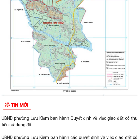
ĐOÀN KIỂM TRA CỦA BAN THƯỜNG VỤ THÀNH ỦY HẢI PHÒNG VỀ
CÔNG TÁC KHOA HỌC, CÔNG NGHỆ, ĐỔI MỚI SÁNG...
UBND phường Lưu Kiếm thông báo Về việc niêm yết công khai kết quả
kiểm tra hồ sơ đăng ký, cấp Giấy...
Niêm yết công khai về việc mất Quyết định giao đất cho công dân làm
nhà ở của ông Trịnh Văn Tài tại...
THUẾ CƠ SỞ 1 THÀNH PHỐ HẢI PHÒNG HƯỚNG DẪN KÊ KHAI THÔNG
BÁO DOANH THU 6 THÁNG ĐẦU NĂM ĐỐI VỚI HỘ...
CÔNG AN PHƯỜNG LƯU KIẾM HƯỞNG ỨNG THAM GIA CUỘC THI SÁNG
TẠO VIDEO CLIP "TỔ QUỐC BÌNH YÊN"
UBND phường Lưu Kiếm ban hành Kế hoạch Giám sát và xử lý dịch, ổ
TIN MỚI
dịch trên địa bàn phường Lưu Kiếm
UBND phường Lưu Kiếm ban hành Quyết định về việc giao đất có thu
tiền sử dụng đất
UBND phường Lưu Kiếm ban hành các quyết đinh về việc giao đất có