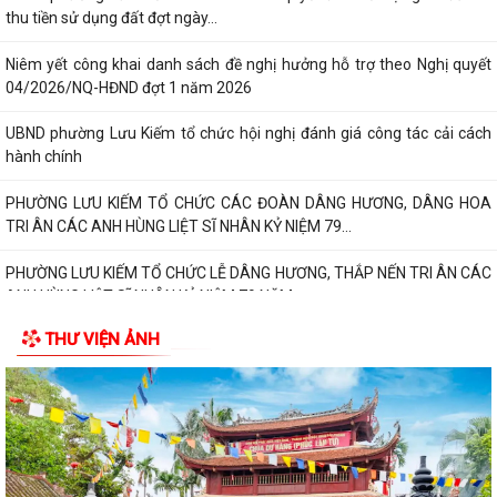
thu tiền sử dụng đất đợt ngày...
Niêm yết công khai danh sách đề nghị hưởng hỗ trợ theo Nghị quyết
04/2026/NQ-HĐND đợt 1 năm 2026
UBND phường Lưu Kiếm tổ chức hội nghị đánh giá công tác cải cách
hành chính
PHƯỜNG LƯU KIẾM TỔ CHỨC CÁC ĐOÀN DÂNG HƯƠNG, DÂNG HOA
TRI ÂN CÁC ANH HÙNG LIỆT SĨ NHÂN KỶ NIỆM 79...
PHƯỜNG LƯU KIẾM TỔ CHỨC LỄ DÂNG HƯƠNG, THẮP NẾN TRI ÂN CÁC
ANH HÙNG LIỆT SĨ NHÂN KỶ NIỆM 79 NĂM...
THƯ VIỆN ẢNH
QUY ĐỊNH SỐ 208-QĐ/TW VỀ THI HÀNH ĐIỀU LỆ ĐẢNG
Báo Đại biểu nhân dân đưa tin: Phường Lưu Kiếm triển khai “Kỳ họp số”
nâng cao hiệu quả hoạt động...
UBND phường Lưu Kiếm ban hành Kế hoạch Triển khai các hoạt động
thông tin, truyền thông y tế trên...