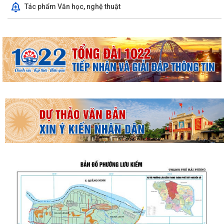
Tác phẩm Văn học, nghệ thuật
THƯỜNG TRỰC HĐND PHƯỜNG LƯU KIẾM TỔ CHỨC PHIÊN HỌP
THƯỜNG KỲ THÁNG 8 NĂM 2026
UBND PHƯỜNG LƯU KIẾM TỔ CHỨC PHIÊN HỌP THƯỜNG KỲ THÁNG 8
NĂM 2026
UBDN phường Lưu Kiếm thông báo Về việc niêm yết công khai kết quả
kiểm tra hồ sơ đăng ký, cấp Giấy...
UBND phường Lưu Kiếm thông báo Về việc niêm yết công khai kết quả
kiểm tra hồ sơ đăng ký, cấp Giấy...