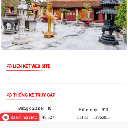
UBND phường Lưu Kiếm thông báo Về việc niêm yết công khai kết quả
kiểm tra hồ sơ đăng ký, cấp Giấy...
Kế hoạch Tuyên truyền Hội nghị công bố các Quyết định của Thủ tướng
Chính phủ về Khu kinh tế và...
Thuế cơ sở 4 thành phố Hải Phòng tuyên truyền nội dung về Thông tư
89/2026/TT-BTC ngày 30/6/2026...
HĐND PHƯỜNG LƯU KIẾM TỔ CHỨC KỲ HỌP THỨ BA (KỲ HỌP THƯỜNG
LIÊN KẾT WEB SITE
LỆ GIỮA NĂM 2026)
HĐND phường Lưu Kiếm ban hành các Nghị quyết mới
UBND phường Lưu Kiếm thông báo niêm yết công khai kết quả kiểm
THỐNG KÊ TRUY CẬP
tra hồ sơ đăng ký, cấp Giấy chứng...
Đang online:
18
Số hoá tại Trung tâm Phục vụ hành chính công phường Lưu Kiếm
Hôm nay:
913
Trong tuần:
43,527
Tất cả:
1,135,955
Đã kết nối EMC
UBND phường Lưu Kiếm thông báo niêm yết công khai hồ sơ đề nghị
đăng ký đất đai, cấp giấy chứng...