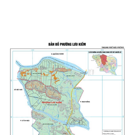
THƯỜNG TRỰC HĐND PHƯỜNG LƯU KIẾM TỔ CHỨC PHIÊN HỌP
THƯỜNG KỲ THÁNG 8 NĂM 2026
UBND PHƯỜNG LƯU KIẾM TỔ CHỨC PHIÊN HỌP THƯỜNG KỲ THÁNG 8
NĂM 2026
UBDN phường Lưu Kiếm thông báo Về việc niêm yết công khai kết quả
kiểm tra hồ sơ đăng ký, cấp Giấy...
UBND phường Lưu Kiếm thông báo Về việc niêm yết công khai kết quả
kiểm tra hồ sơ đăng ký, cấp Giấy...
ĐOÀN KIỂM TRA CỦA BAN THƯỜNG VỤ THÀNH ỦY HẢI PHÒNG VỀ
CÔNG TÁC KHOA HỌC, CÔNG NGHỆ, ĐỔI MỚI SÁNG...
UBND phường Lưu Kiếm thông báo Về việc niêm yết công khai kết quả
kiểm tra hồ sơ đăng ký, cấp Giấy...