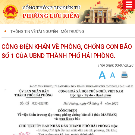
CỔNG THÔNG TIN ĐIỆN TỬ
PHƯỜNG LƯU KIẾM
THÔNG TIN VỀ TÀI NGUYÊN - MÔI TRƯỜNG
CÔNG ĐIỆN KHẨN VỀ PHÒNG, CHỐNG CƠN BÃO
SỐ 1 CỦA UBND THÀNH PHỐ HẢI PHÒNG.
03/07/2026