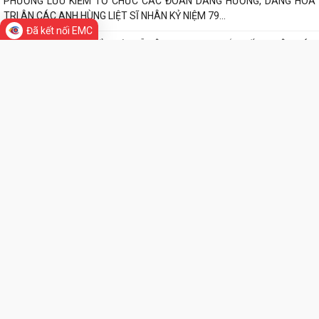
UBND phường Lưu Kiếm tổ chức hội nghị đánh giá công tác cải cách
hành chính
Đã kết nối EMC
PHƯỜNG LƯU KIẾM TỔ CHỨC CÁC ĐOÀN DÂNG HƯƠNG, DÂNG HOA
TRI ÂN CÁC ANH HÙNG LIỆT SĨ NHÂN KỶ NIỆM 79...
PHƯỜNG LƯU KIẾM TỔ CHỨC LỄ DÂNG HƯƠNG, THẮP NẾN TRI ÂN CÁC
ANH HÙNG LIỆT SĨ NHÂN KỶ NIỆM 79 NĂM...
THƯ VIỆN ẢNH
QUY ĐỊNH SỐ 208-QĐ/TW VỀ THI HÀNH ĐIỀU LỆ ĐẢNG
Báo Đại biểu nhân dân đưa tin: Phường Lưu Kiếm triển khai “Kỳ họp số”
nâng cao hiệu quả hoạt động...
UBND phường Lưu Kiếm ban hành Kế hoạch Triển khai các hoạt động
thông tin, truyền thông y tế trên...
UBND phường Lưu Kiếm thông báo Về việc niêm yết công khai kết quả
kiểm tra hồ sơ đăng ký, cấp Giấy...
Kế hoạch Tuyên truyền Hội nghị công bố các Quyết định của Thủ tướng
Chính phủ về Khu kinh tế và...