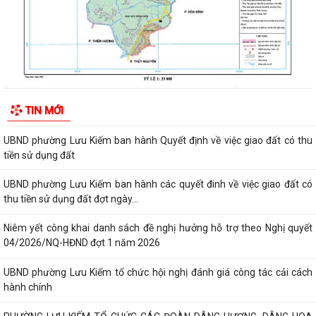
Niêm yết công khai về việc mất Quyết định giao đất cho công dân làm
nhà ở của ông Trịnh Văn Tài tại...
THUẾ CƠ SỞ 1 THÀNH PHỐ HẢI PHÒNG HƯỚNG DẪN KÊ KHAI THÔNG
BÁO DOANH THU 6 THÁNG ĐẦU NĂM ĐỐI VỚI HỘ...
CÔNG AN PHƯỜNG LƯU KIẾM HƯỞNG ỨNG THAM GIA CUỘC THI SÁNG
TẠO VIDEO CLIP "TỔ QUỐC BÌNH YÊN"
UBND phường Lưu Kiếm ban hành Kế hoạch Giám sát và xử lý dịch, ổ
TIN MỚI
dịch trên địa bàn phường Lưu Kiếm
UBND phường Lưu Kiếm ban hành Quyết định về việc giao đất có thu
tiền sử dụng đất
UBND phường Lưu Kiếm ban hành các quyết đinh về việc giao đất có
thu tiền sử dụng đất đợt ngày...
Niêm yết công khai danh sách đề nghị hưởng hỗ trợ theo Nghị quyết
04/2026/NQ-HĐND đợt 1 năm 2026