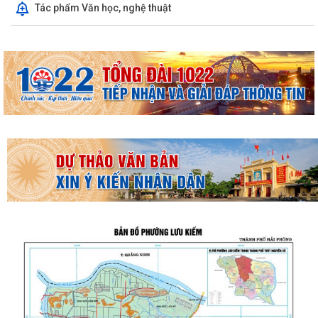
Tác phẩm Văn học, nghệ thuật
THƯỜNG TRỰC HĐND PHƯỜNG LƯU KIẾM TỔ CHỨC PHIÊN HỌP
THƯỜNG KỲ THÁNG 8 NĂM 2026
UBND PHƯỜNG LƯU KIẾM TỔ CHỨC PHIÊN HỌP THƯỜNG KỲ THÁNG 8
NĂM 2026
UBDN phường Lưu Kiếm thông báo Về việc niêm yết công khai kết quả
kiểm tra hồ sơ đăng ký, cấp Giấy...
UBND phường Lưu Kiếm thông báo Về việc niêm yết công khai kết quả
kiểm tra hồ sơ đăng ký, cấp Giấy...