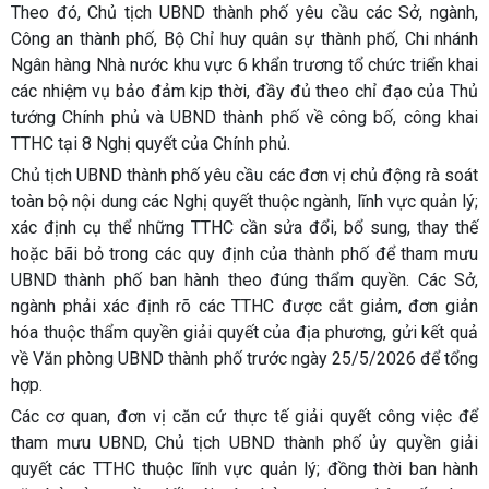
Theo đó, Chủ tịch UBND thành phố yêu cầu các Sở, ngành,
Công an thành phố, Bộ Chỉ huy quân sự thành phố, Chi nhánh
Ngân hàng Nhà nước khu vực 6 khẩn trương tổ chức triển khai
các nhiệm vụ bảo đảm kịp thời, đầy đủ theo chỉ đạo của Thủ
tướng Chính phủ và UBND thành phố về công bố, công khai
TTHC tại 8 Nghị quyết của Chính phủ.
Chủ tịch UBND thành phố yêu cầu các đơn vị chủ động rà soát
toàn bộ nội dung các Nghị quyết thuộc ngành, lĩnh vực quản lý;
xác định cụ thể những TTHC cần sửa đổi, bổ sung, thay thế
hoặc bãi bỏ trong các quy định của thành phố để tham mưu
UBND thành phố ban hành theo đúng thẩm quyền. Các Sở,
ngành phải xác định rõ các TTHC được cắt giảm, đơn giản
hóa thuộc thẩm quyền giải quyết của địa phương, gửi kết quả
về Văn phòng UBND thành phố trước ngày 25/5/2026 để tổng
hợp.
Các cơ quan, đơn vị căn cứ thực tế giải quyết công việc để
tham mưu UBND, Chủ tịch UBND thành phố ủy quyền giải
quyết các TTHC thuộc lĩnh vực quản lý; đồng thời ban hành