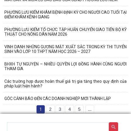
PHƯỜNG LƯU KIẾM KHÁM BỆNH ĐỊNH KỲ CHO NGƯỜI CAO TUỔI TẠI
ĐIỂM KHÁM KÊNH GIANG
PHƯỜNG LƯU KIẾM TỔ CHỨC TẬP HUẤN CHUYỂN GIAO TIẾN BỘ KỸ
THUẬT CHO NÔNG DÂN NĂM 2026
VINH DANH NHỮNG GƯƠNG MẶT XUẤT SẮC TRONG KỲ THI TUYỂN
SINH VÀO LỚP 10 THPT NĂM HỌC 2026 – 2027
BHXH TỰ NGUYỆN – NHIỀU QUYỀN LỢI ĐỒNG HÀNH CÙNG NGƯỜI
THAM GIA
Các trường hợp được hoàn thuế giá trị gia tăng theo quy định của
pháp luật hiện hành?
GÓC CẢNH BÁO ĐẾN CÁC DOANH NGHIỆP MỚI THÀNH LẬP
1
2
3
4
5
...