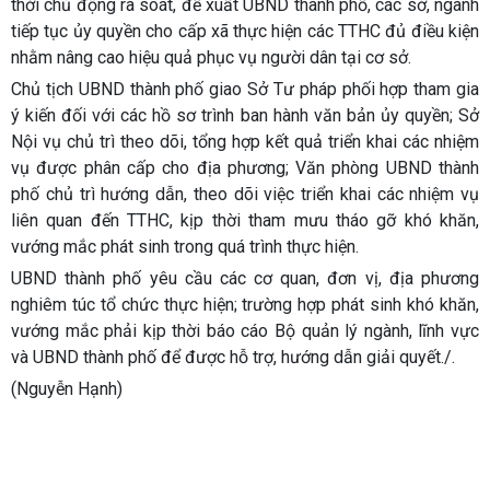
thời chủ động rà soát, đề xuất UBND thành phố, các sở, ngành
tiếp tục ủy quyền cho cấp xã thực hiện các TTHC đủ điều kiện
nhằm nâng cao hiệu quả phục vụ người dân tại cơ sở.
Chủ tịch UBND thành phố giao Sở Tư pháp phối hợp tham gia
ý kiến đối với các hồ sơ trình ban hành văn bản ủy quyền; Sở
Nội vụ chủ trì theo dõi, tổng hợp kết quả triển khai các nhiệm
vụ được phân cấp cho địa phương; Văn phòng UBND thành
phố chủ trì hướng dẫn, theo dõi việc triển khai các nhiệm vụ
liên quan đến TTHC, kịp thời tham mưu tháo gỡ khó khăn,
vướng mắc phát sinh trong quá trình thực hiện.
UBND thành phố yêu cầu các cơ quan, đơn vị, địa phương
nghiêm túc tổ chức thực hiện; trường hợp phát sinh khó khăn,
vướng mắc phải kịp thời báo cáo Bộ quản lý ngành, lĩnh vực
và UBND thành phố để được hỗ trợ, hướng dẫn giải quyết./.
(Nguyễn Hạnh)