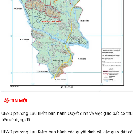
ĐOÀN KIỂM TRA CỦA BAN THƯỜNG VỤ THÀNH ỦY HẢI PHÒNG VỀ
CÔNG TÁC KHOA HỌC, CÔNG NGHỆ, ĐỔI MỚI SÁNG...
UBND phường Lưu Kiếm thông báo Về việc niêm yết công khai kết quả
kiểm tra hồ sơ đăng ký, cấp Giấy...
Niêm yết công khai về việc mất Quyết định giao đất cho công dân làm
nhà ở của ông Trịnh Văn Tài tại...
THUẾ CƠ SỞ 1 THÀNH PHỐ HẢI PHÒNG HƯỚNG DẪN KÊ KHAI THÔNG
BÁO DOANH THU 6 THÁNG ĐẦU NĂM ĐỐI VỚI HỘ...
CÔNG AN PHƯỜNG LƯU KIẾM HƯỞNG ỨNG THAM GIA CUỘC THI SÁNG
TẠO VIDEO CLIP "TỔ QUỐC BÌNH YÊN"
UBND phường Lưu Kiếm ban hành Kế hoạch Giám sát và xử lý dịch, ổ
TIN MỚI
dịch trên địa bàn phường Lưu Kiếm
UBND phường Lưu Kiếm ban hành Quyết định về việc giao đất có thu
tiền sử dụng đất
UBND phường Lưu Kiếm ban hành các quyết đinh về việc giao đất có