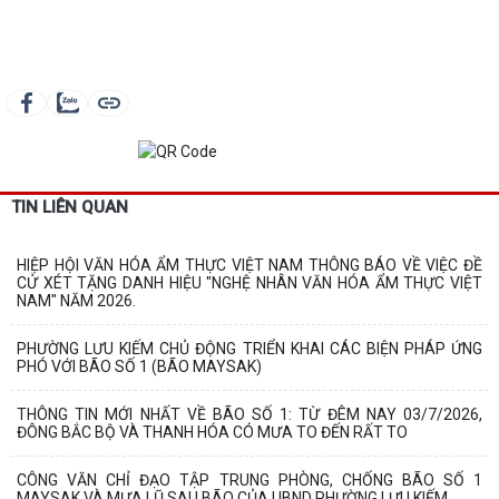
TIN LIÊN QUAN
HIỆP HỘI VĂN HÓA ẨM THỰC VIỆT NAM THÔNG BÁO VỀ VIỆC ĐỀ
CỬ XÉT TẶNG DANH HIỆU "NGHỆ NHÂN VĂN HÓA ẨM THỰC VIỆT
NAM" NĂM 2026.
PHƯỜNG LƯU KIẾM CHỦ ĐỘNG TRIỂN KHAI CÁC BIỆN PHÁP ỨNG
PHÓ VỚI BÃO SỐ 1 (BÃO MAYSAK)
THÔNG TIN MỚI NHẤT VỀ BÃO SỐ 1: TỪ ĐÊM NAY 03/7/2026,
ĐÔNG BẮC BỘ VÀ THANH HÓA CÓ MƯA TO ĐẾN RẤT TO
CÔNG VĂN CHỈ ĐẠO TẬP TRUNG PHÒNG, CHỐNG BÃO SỐ 1
MAYSAK VÀ MƯA LŨ SAU BÃO CỦA UBND PHƯỜNG LƯU KIẾM