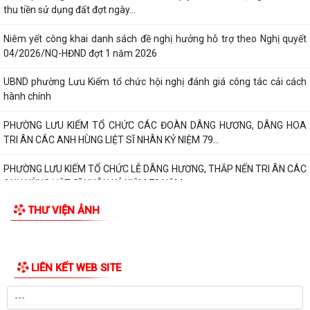
thu tiền sử dụng đất đợt ngày...
Niêm yết công khai danh sách đề nghị hưởng hỗ trợ theo Nghị quyết
04/2026/NQ-HĐND đợt 1 năm 2026
UBND phường Lưu Kiếm tổ chức hội nghị đánh giá công tác cải cách
hành chính
PHƯỜNG LƯU KIẾM TỔ CHỨC CÁC ĐOÀN DÂNG HƯƠNG, DÂNG HOA
TRI ÂN CÁC ANH HÙNG LIỆT SĨ NHÂN KỶ NIỆM 79...
PHƯỜNG LƯU KIẾM TỔ CHỨC LỄ DÂNG HƯƠNG, THẮP NẾN TRI ÂN CÁC
ANH HÙNG LIỆT SĨ NHÂN KỶ NIỆM 79 NĂM...
THƯ VIỆN ẢNH
QUY ĐỊNH SỐ 208-QĐ/TW VỀ THI HÀNH ĐIỀU LỆ ĐẢNG
Báo Đại biểu nhân dân đưa tin: Phường Lưu Kiếm triển khai “Kỳ họp số”
nâng cao hiệu quả hoạt động...
UBND phường Lưu Kiếm ban hành Kế hoạch Triển khai các hoạt động
thông tin, truyền thông y tế trên...