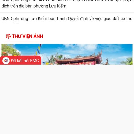
hành chính
PHƯỜNG LƯU KIẾM TỔ CHỨC CÁC ĐOÀN DÂNG HƯƠNG, DÂNG HOA
TRI ÂN CÁC ANH HÙNG LIỆT SĨ NHÂN KỶ NIỆM 79...
PHƯỜNG LƯU KIẾM TỔ CHỨC LỄ DÂNG HƯƠNG, THẮP NẾN TRI ÂN CÁC
ANH HÙNG LIỆT SĨ NHÂN KỶ NIỆM 79 NĂM...
THƯ VIỆN ẢNH
QUY ĐỊNH SỐ 208-QĐ/TW VỀ THI HÀNH ĐIỀU LỆ ĐẢNG
Đã kết nối EMC
Báo Đại biểu nhân dân đưa tin: Phường Lưu Kiếm triển khai “Kỳ họp số”
nâng cao hiệu quả hoạt động...
UBND phường Lưu Kiếm ban hành Kế hoạch Triển khai các hoạt động
thông tin, truyền thông y tế trên...
UBND phường Lưu Kiếm thông báo Về việc niêm yết công khai kết quả
kiểm tra hồ sơ đăng ký, cấp Giấy...
Kế hoạch Tuyên truyền Hội nghị công bố các Quyết định của Thủ tướng
Chính phủ về Khu kinh tế và...