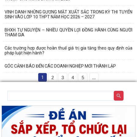
VINH DANH NHỮNG GƯƠNG MẶT XUẤT SẮC TRONG KỲ THI TUYỂN
SINH VÀO LỚP 10 THPT NĂM HỌC 2026 – 2027
BHXH TỰ NGUYỆN – NHIỀU QUYỀN LỢI ĐỒNG HÀNH CÙNG NGƯỜI
THAM GIA
Các trường hợp được hoàn thuế giá trị gia tăng theo quy định của
pháp luật hiện hành?
GÓC CẢNH BÁO ĐẾN CÁC DOANH NGHIỆP MỚI THÀNH LẬP
1
2
3
4
5
...