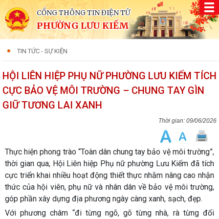
CỔNG THÔNG TIN ĐIỆN TỬ
PHƯỜNG LƯU KIẾM
TIN TỨC - SỰ KIỆN
HỘI LIÊN HIỆP PHỤ NỮ PHƯỜNG LƯU KIẾM TÍCH
CỰC BẢO VỆ MÔI TRƯỜNG – CHUNG TAY GÌN
GIỮ TƯƠNG LAI XANH
09/06/2026
Thực hiện phong trào “Toàn dân chung tay bảo vệ môi trường”,
thời gian qua, Hội Liên hiệp Phụ nữ phường Lưu Kiếm đã tích
cực triển khai nhiều hoạt động thiết thực nhằm nâng cao nhận
thức của hội viên, phụ nữ và nhân dân về bảo vệ môi trường,
góp phần xây dựng địa phương ngày càng xanh, sạch, đẹp.
Với phương châm “đi từng ngõ, gõ từng nhà, rà từng đối