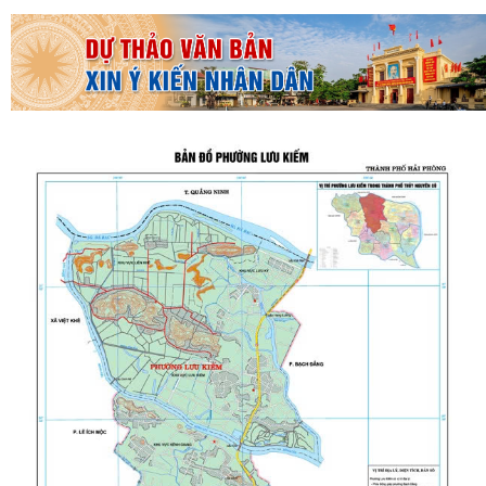
THƯỜNG TRỰC HĐND PHƯỜNG LƯU KIẾM TỔ CHỨC PHIÊN HỌP
THƯỜNG KỲ THÁNG 8 NĂM 2026
UBND PHƯỜNG LƯU KIẾM TỔ CHỨC PHIÊN HỌP THƯỜNG KỲ THÁNG 8
NĂM 2026
UBDN phường Lưu Kiếm thông báo Về việc niêm yết công khai kết quả
kiểm tra hồ sơ đăng ký, cấp Giấy...
UBND phường Lưu Kiếm thông báo Về việc niêm yết công khai kết quả
kiểm tra hồ sơ đăng ký, cấp Giấy...
ĐOÀN KIỂM TRA CỦA BAN THƯỜNG VỤ THÀNH ỦY HẢI PHÒNG VỀ
CÔNG TÁC KHOA HỌC, CÔNG NGHỆ, ĐỔI MỚI SÁNG...
UBND phường Lưu Kiếm thông báo Về việc niêm yết công khai kết quả
kiểm tra hồ sơ đăng ký, cấp Giấy...