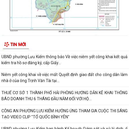
Niêm yết công khai về việc mất Quyết định giao đất cho công dân làm
nhà ở của ông Trịnh Văn Tài tại...
THUẾ CƠ SỞ 1 THÀNH PHỐ HẢI PHÒNG HƯỚNG DẪN KÊ KHAI THÔNG
BÁO DOANH THU 6 THÁNG ĐẦU NĂM ĐỐI VỚI HỘ...
CÔNG AN PHƯỜNG LƯU KIẾM HƯỞNG ỨNG THAM GIA CUỘC THI SÁNG
TẠO VIDEO CLIP "TỔ QUỐC BÌNH YÊN"
UBND phường Lưu Kiếm ban hành Kế hoạch Giám sát và xử lý dịch, ổ
TIN MỚI
dịch trên địa bàn phường Lưu Kiếm
UBND phường Lưu Kiếm ban hành Quyết định về việc giao đất có thu
tiền sử dụng đất
UBND phường Lưu Kiếm ban hành các quyết đinh về việc giao đất có
thu tiền sử dụng đất đợt ngày...
Niêm yết công khai danh sách đề nghị hưởng hỗ trợ theo Nghị quyết
04/2026/NQ-HĐND đợt 1 năm 2026
UBND phường Lưu Kiếm tổ chức hội nghị đánh giá công tác cải cách