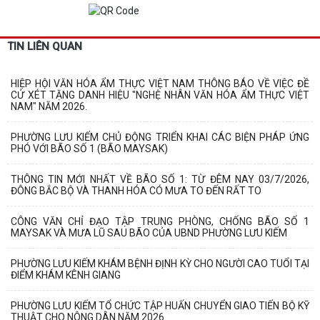
TIN LIÊN QUAN
HIỆP HỘI VĂN HÓA ẨM THỰC VIỆT NAM THÔNG BÁO VỀ VIỆC ĐỀ
CỬ XÉT TẶNG DANH HIỆU "NGHỆ NHÂN VĂN HÓA ẨM THỰC VIỆT
NAM" NĂM 2026.
PHƯỜNG LƯU KIẾM CHỦ ĐỘNG TRIỂN KHAI CÁC BIỆN PHÁP ỨNG
PHÓ VỚI BÃO SỐ 1 (BÃO MAYSAK)
THÔNG TIN MỚI NHẤT VỀ BÃO SỐ 1: TỪ ĐÊM NAY 03/7/2026,
ĐÔNG BẮC BỘ VÀ THANH HÓA CÓ MƯA TO ĐẾN RẤT TO
CÔNG VĂN CHỈ ĐẠO TẬP TRUNG PHÒNG, CHỐNG BÃO SỐ 1
MAYSAK VÀ MƯA LŨ SAU BÃO CỦA UBND PHƯỜNG LƯU KIẾM
PHƯỜNG LƯU KIẾM KHÁM BỆNH ĐỊNH KỲ CHO NGƯỜI CAO TUỔI TẠI
ĐIỂM KHÁM KÊNH GIANG
PHƯỜNG LƯU KIẾM TỔ CHỨC TẬP HUẤN CHUYỂN GIAO TIẾN BỘ KỸ
THUẬT CHO NÔNG DÂN NĂM 2026