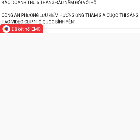
nhà ở của ông Trịnh Văn Tài tại...
THUẾ CƠ SỞ 1 THÀNH PHỐ HẢI PHÒNG HƯỚNG DẪN KÊ KHAI THÔNG
BÁO DOANH THU 6 THÁNG ĐẦU NĂM ĐỐI VỚI HỘ...
Đã kết nối EMC
CÔNG AN PHƯỜNG LƯU KIẾM HƯỞNG ỨNG THAM GIA CUỘC THI SÁNG
TẠO VIDEO CLIP "TỔ QUỐC BÌNH YÊN"
UBND phường Lưu Kiếm ban hành Kế hoạch Giám sát và xử lý dịch, ổ
dịch trên địa bàn phường Lưu Kiếm
UBND phường Lưu Kiếm ban hành Quyết định về việc giao đất có thu
tiền sử dụng đất
THƯ VIỆN ẢNH
UBND phường Lưu Kiếm ban hành các quyết đinh về việc giao đất có
thu tiền sử dụng đất đợt ngày...
Niêm yết công khai danh sách đề nghị hưởng hỗ trợ theo Nghị quyết
LIÊN KẾT WEB SITE
04/2026/NQ-HĐND đợt 1 năm 2026
UBND phường Lưu Kiếm tổ chức hội nghị đánh giá công tác cải cách
hành chính