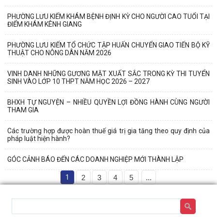
PHƯỜNG LƯU KIẾM KHÁM BỆNH ĐỊNH KỲ CHO NGƯỜI CAO TUỔI TẠI
ĐIỂM KHÁM KÊNH GIANG
PHƯỜNG LƯU KIẾM TỔ CHỨC TẬP HUẤN CHUYỂN GIAO TIẾN BỘ KỸ
THUẬT CHO NÔNG DÂN NĂM 2026
VINH DANH NHỮNG GƯƠNG MẶT XUẤT SẮC TRONG KỲ THI TUYỂN
SINH VÀO LỚP 10 THPT NĂM HỌC 2026 – 2027
BHXH TỰ NGUYỆN – NHIỀU QUYỀN LỢI ĐỒNG HÀNH CÙNG NGƯỜI
THAM GIA
Các trường hợp được hoàn thuế giá trị gia tăng theo quy định của
pháp luật hiện hành?
GÓC CẢNH BÁO ĐẾN CÁC DOANH NGHIỆP MỚI THÀNH LẬP
1
2
3
4
5
...