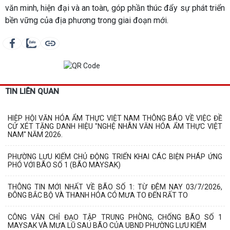
văn minh, hiện đại và an toàn, góp phần thúc đẩy sự phát triển
bền vững của địa phương trong giai đoạn mới.
TIN LIÊN QUAN
HIỆP HỘI VĂN HÓA ẨM THỰC VIỆT NAM THÔNG BÁO VỀ VIỆC ĐỀ
CỬ XÉT TẶNG DANH HIỆU "NGHỆ NHÂN VĂN HÓA ẨM THỰC VIỆT
NAM" NĂM 2026.
PHƯỜNG LƯU KIẾM CHỦ ĐỘNG TRIỂN KHAI CÁC BIỆN PHÁP ỨNG
PHÓ VỚI BÃO SỐ 1 (BÃO MAYSAK)
THÔNG TIN MỚI NHẤT VỀ BÃO SỐ 1: TỪ ĐÊM NAY 03/7/2026,
ĐÔNG BẮC BỘ VÀ THANH HÓA CÓ MƯA TO ĐẾN RẤT TO
CÔNG VĂN CHỈ ĐẠO TẬP TRUNG PHÒNG, CHỐNG BÃO SỐ 1
MAYSAK VÀ MƯA LŨ SAU BÃO CỦA UBND PHƯỜNG LƯU KIẾM