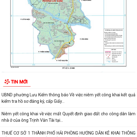
THƯỜNG TRỰC HĐND PHƯỜNG LƯU KIẾM TỔ CHỨC PHIÊN HỌP
THƯỜNG KỲ THÁNG 8 NĂM 2026
UBND PHƯỜNG LƯU KIẾM TỔ CHỨC PHIÊN HỌP THƯỜNG KỲ THÁNG 8
NĂM 2026
UBDN phường Lưu Kiếm thông báo Về việc niêm yết công khai kết quả
kiểm tra hồ sơ đăng ký, cấp Giấy...
UBND phường Lưu Kiếm thông báo Về việc niêm yết công khai kết quả
kiểm tra hồ sơ đăng ký, cấp Giấy...
ĐOÀN KIỂM TRA CỦA BAN THƯỜNG VỤ THÀNH ỦY HẢI PHÒNG VỀ
TIN MỚI
CÔNG TÁC KHOA HỌC, CÔNG NGHỆ, ĐỔI MỚI SÁNG...
UBND phường Lưu Kiếm thông báo Về việc niêm yết công khai kết quả
kiểm tra hồ sơ đăng ký, cấp Giấy...
Niêm yết công khai về việc mất Quyết định giao đất cho công dân làm