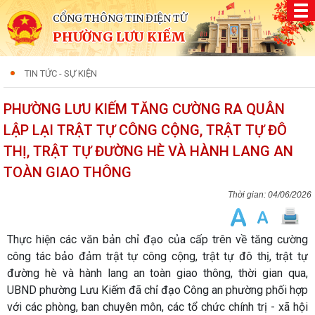
CỔNG THÔNG TIN ĐIỆN TỬ
PHƯỜNG LƯU KIẾM
TIN TỨC - SỰ KIỆN
PHƯỜNG LƯU KIẾM TĂNG CƯỜNG RA QUÂN
LẬP LẠI TRẬT TỰ CÔNG CỘNG, TRẬT TỰ ĐÔ
THỊ, TRẬT TỰ ĐƯỜNG HÈ VÀ HÀNH LANG AN
TOÀN GIAO THÔNG
04/06/2026
Thực hiện các văn bản chỉ đạo của cấp trên về tăng cường
công tác bảo đảm trật tự công cộng, trật tự đô thị, trật tự
đường hè và hành lang an toàn giao thông, thời gian qua,
UBND phường Lưu Kiếm đã chỉ đạo Công an phường phối hợp
với các phòng, ban chuyên môn, các tổ chức chính trị - xã hội