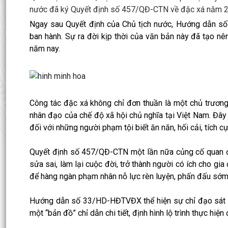
nước đã ký Quyết định số 457/QĐ-CTN về đặc xá năm 
Ngay sau Quyết định của Chủ tịch nước, Hướng dẫn 
ban hành. Sự ra đời kịp thời của văn bản này đã tạo nê
năm nay.
Công tác đặc xá không chỉ đơn thuần là một chủ trương
nhân đạo của chế độ xã hội chủ nghĩa tại Việt Nam. Đâ
đối với những người phạm tội biết ăn năn, hối cải, tích 
Quyết định số 457/QĐ-CTN một lần nữa củng cố quan điể
sửa sai, làm lại cuộc đời, trở thành người có ích cho gia
để hàng ngàn phạm nhân nỗ lực rèn luyện, phấn đấu sớm
Hướng dẫn số 33/HD-HĐTVĐX thể hiện sự chỉ đạo sát s
một “bản đồ” chỉ dẫn chi tiết, định hình lộ trình thực hi