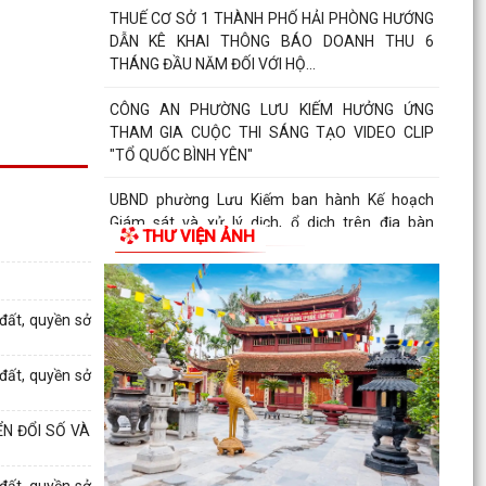
THUẾ CƠ SỞ 1 THÀNH PHỐ HẢI PHÒNG HƯỚNG
DẪN KÊ KHAI THÔNG BÁO DOANH THU 6
THÁNG ĐẦU NĂM ĐỐI VỚI HỘ...
CÔNG AN PHƯỜNG LƯU KIẾM HƯỞNG ỨNG
THAM GIA CUỘC THI SÁNG TẠO VIDEO CLIP
"TỔ QUỐC BÌNH YÊN"
UBND phường Lưu Kiếm ban hành Kế hoạch
Giám sát và xử lý dịch, ổ dịch trên địa bàn
THƯ VIỆN ẢNH
phường Lưu Kiếm
UBND phường Lưu Kiếm ban hành Quyết định về
việc giao đất có thu tiền sử dụng đất
đất, quyền sở
UBND phường Lưu Kiếm ban hành các quyết
đất, quyền sở
đinh về việc giao đất có thu tiền sử dụng đất đợt
ngày...
N ĐỔI SỐ VÀ
Niêm yết công khai danh sách đề nghị hưởng hỗ
trợ theo Nghị quyết 04/2026/NQ-HĐND đợt 1
đất, quyền sở