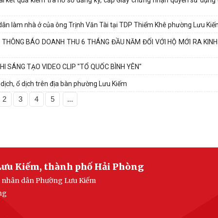
g dân làm nhà ở của ông Trịnh Văn Tài tại TDP Thiểm Khê phường Lưu Ki
I THÔNG BÁO DOANH THU 6 THÁNG ĐẦU NĂM ĐỐI VỚI HỘ MỚI RA KIN
 SÁNG TẠO VIDEO CLIP "TỔ QUỐC BÌNH YÊN"
ịch, ổ dịch trên địa bàn phường Lưu Kiếm
2
3
4
5
...
Lưu Kiếm, thành phố Hải Phòng
an nhân dân Phường Lưu Kiếm
ng