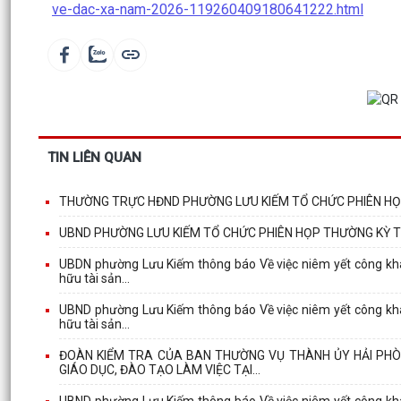
ve-dac-xa-nam-2026-119260409180641222.html
TIN LIÊN QUAN
THƯỜNG TRỰC HĐND PHƯỜNG LƯU KIẾM TỔ CHỨC PHIÊN HỌ
UBND PHƯỜNG LƯU KIẾM TỔ CHỨC PHIÊN HỌP THƯỜNG KỲ 
UBDN phường Lưu Kiếm thông báo Về việc niêm yết công khai
hữu tài sản...
UBND phường Lưu Kiếm thông báo Về việc niêm yết công khai
hữu tài sản...
ĐOÀN KIỂM TRA CỦA BAN THƯỜNG VỤ THÀNH ỦY HẢI PHÒN
GIÁO DỤC, ĐÀO TẠO LÀM VIỆC TẠI...
UBND phường Lưu Kiếm thông báo Về việc niêm yết công khai