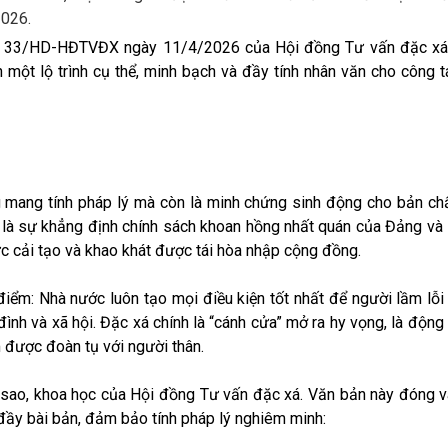
2026.
số 33/HD-HĐTVĐX ngày 11/4/2026 của Hội đồng Tư vấn đặc x
n một lộ trình cụ thể, minh bạch và đầy tính nhân văn cho công 
 mang tính pháp lý mà còn là minh chứng sinh động cho bản chất
y là sự khẳng định chính sách khoan hồng nhất quán của Đảng và
cực cải tạo và khao khát được tái hòa nhập cộng đồng.
m: Nhà nước luôn tạo mọi điều kiện tốt nhất để người lầm lỗi 
 đình và xã hội. Đặc xá chính là “cánh cửa” mở ra hy vọng, là động 
 được đoàn tụ với người thân.
ao, khoa học của Hội đồng Tư vấn đặc xá. Văn bản này đóng va
ện đầy bài bản, đảm bảo tính pháp lý nghiêm minh: