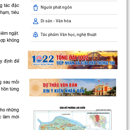
ng tác đặc
Người phát ngôn
phạm, tiêu
Di sản - Văn hóa
hiêm ngặt.
Tác phẩm Văn học, nghệ thuật
hợp không
uy định để
ng sau mỗi
m hồn từng
THƯỜNG TRỰC HĐND PHƯỜNG LƯU KIẾM TỔ
CHỨC PHIÊN HỌP THƯỜNG KỲ THÁNG 8 NĂM
cho những
2026
c làm mới
UBND PHƯỜNG LƯU KIẾM TỔ CHỨC PHIÊN HỌP