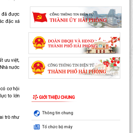
á đã được
tác đặc xá
 ưu việt,
 Nhà nước
có cơ hội
lực to lớn
GIỚI THIỆU CHUNG
Thông tin chung
i trò như
Tổ chức bộ máy