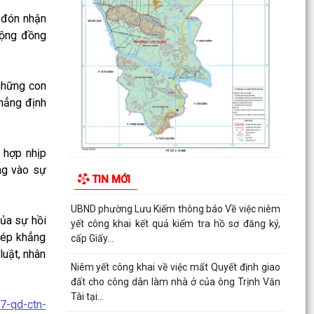
THƯỜNG KỲ THÁNG 8 NĂM 2026
y đón nhận
UBDN phường Lưu Kiếm thông báo Về việc niêm
cộng đồng
yết công khai kết quả kiểm tra hồ sơ đăng ký,
cấp Giấy...
 những con
UBND phường Lưu Kiếm thông báo Về việc niêm
hẳng định
yết công khai kết quả kiểm tra hồ sơ đăng ký,
cấp Giấy...
ĐOÀN KIỂM TRA CỦA BAN THƯỜNG VỤ THÀNH
 hợp nhịp
ỦY HẢI PHÒNG VỀ CÔNG TÁC KHOA HỌC, CÔNG
ng vào sự
TIN MỚI
NGHỆ, ĐỔI MỚI SÁNG...
UBND phường Lưu Kiếm thông báo Về việc niêm
của sự hồi
yết công khai kết quả kiểm tra hồ sơ đăng ký,
thép khẳng
cấp Giấy...
luật, nhân
Niêm yết công khai về việc mất Quyết định giao
đất cho công dân làm nhà ở của ông Trịnh Văn
Tài tại...
7-qd-ctn-