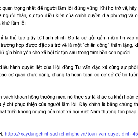
c quan trọng nhất để người lầm lỗi đứng vững. Khi họ trở về, hã
ủa người thân, sự tạo điều kiện của chính quyền địa phương và 
 khứ lầm lỗi.
ỉ là thủ tục giấy tờ hành chính. Đó là sự gửi gắm niềm tin vào
trường hợp được đặc xá trở về là một “chiến công” thầm lặng, k
giữ gìn bình yên cho xã hội từ tận sâu trong tâm hồn con người.
điều hành quyết liệt của Hội đồng Tư vấn đặc xá cùng sự phối
các cơ quan chức năng, chúng ta hoàn toàn có cơ sở để tin tưở
h sách khoan hồng thường niên; nó thực sự là khúc ca khải hoàn 
và ý chí phục thiện của người lầm lỗi. Đây chính là bằng chứng 
hát triển không ngừng của một xã hội Việt Nam thượng tôn pháp 
TN:
https://xaydungchinhsach.chinhphu.vn/toan-van-quyet-dinh-45