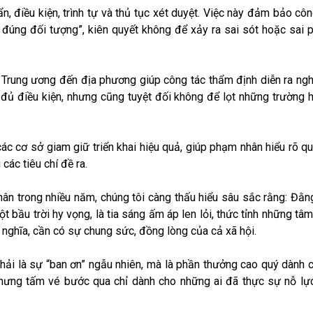
n, điều kiện, trình tự và thủ tục xét duyệt. Việc này đảm bảo cô
 đúng đối tượng”, kiên quyết không để xảy ra sai sót hoặc sai 
từ Trung ương đến địa phương giúp công tác thẩm định diễn ra ng
đủ điều kiện, nhưng cũng tuyệt đối không để lọt những trường 
các cơ sở giam giữ triển khai hiệu quả, giúp phạm nhân hiểu rõ q
các tiêu chí đề ra.
hân trong nhiều năm, chúng tôi càng thấu hiểu sâu sắc rằng: Đằ
 bầu trời hy vọng, là tia sáng ấm áp len lỏi, thức tỉnh những tâ
ý nghĩa, cần có sự chung sức, đồng lòng của cả xã hội.
hải là sự “ban ơn” ngẫu nhiên, mà là phần thưởng cao quý dành 
nhưng tấm vé bước qua chỉ dành cho những ai đã thực sự nỗ lự