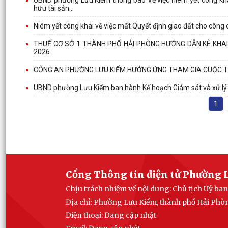
hữu tài sản...
Niêm yết công khai về việc mất Quyết định giao đất cho côn
THUẾ CƠ SỞ 1 THÀNH PHỐ HẢI PHÒNG HƯỚNG DẪN KÊ KHA
2026
CÔNG AN PHƯỜNG LƯU KIẾM HƯỞNG ỨNG THAM GIA CUỘC THI
UBND phường Lưu Kiếm ban hành Kế hoạch Giám sát và xử lý d
1
Cổng Thông tin điện tử Phường 
Chịu trách nhiệm về nội dung: Chủ tịch Uỷ b
Địa chỉ: Phường Lưu Kiếm, thành phố Hải Phò
Điện thoại: Đang cập nhật