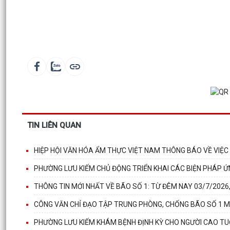
TIN LIÊN QUAN
HIỆP HỘI VĂN HÓA ẨM THỰC VIỆT NAM THÔNG BÁO VỀ VIỆC
PHƯỜNG LƯU KIẾM CHỦ ĐỘNG TRIỂN KHAI CÁC BIỆN PHÁP Ứ
THÔNG TIN MỚI NHẤT VỀ BÃO SỐ 1: TỪ ĐÊM NAY 03/7/202
CÔNG VĂN CHỈ ĐẠO TẬP TRUNG PHÒNG, CHỐNG BÃO SỐ 1 
PHƯỜNG LƯU KIẾM KHÁM BỆNH ĐỊNH KỲ CHO NGƯỜI CAO TUỔ