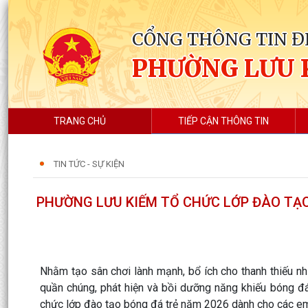
CỔNG THÔNG TIN Đ
PHƯỜNG LƯU 
TRANG CHỦ
TIẾP CẬN THÔNG TIN
TIN TỨC - SỰ KIỆN
PHƯỜNG LƯU KIẾM TỔ CHỨC LỚP ĐÀO TẠO
Nhằm tạo sân chơi lành mạnh, bổ ích cho thanh thiếu n
quần chúng, phát hiện và bồi dưỡng năng khiếu bóng đá
chức lớp đào tạo bóng đá trẻ năm 2026 dành cho các em t