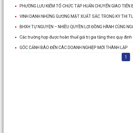
PHƯỜNG LƯU KIẾM TỔ CHỨC TẬP HUẤN CHUYỂN GIAO TIẾN 
VINH DANH NHỮNG GƯƠNG MẶT XUẤT SẮC TRONG KỲ THI TU
BHXH TỰ NGUYỆN – NHIỀU QUYỀN LỢI ĐỒNG HÀNH CÙNG NG
Các trường hợp được hoàn thuế giá trị gia tăng theo quy định
GÓC CẢNH BÁO ĐẾN CÁC DOANH NGHIỆP MỚI THÀNH LẬP
1