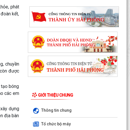
khỏe, phát
 đoàn kết,
g, chuyền
m còn được
o tạo bóng
cho các em
GIỚI THIỆU CHUNG
 xây dựng
Thông tin chung
ên địa bàn
Tổ chức bộ máy