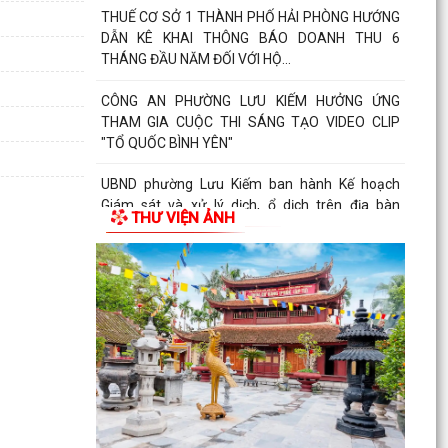
THUẾ CƠ SỞ 1 THÀNH PHỐ HẢI PHÒNG HƯỚNG
DẪN KÊ KHAI THÔNG BÁO DOANH THU 6
THÁNG ĐẦU NĂM ĐỐI VỚI HỘ...
CÔNG AN PHƯỜNG LƯU KIẾM HƯỞNG ỨNG
THAM GIA CUỘC THI SÁNG TẠO VIDEO CLIP
"TỔ QUỐC BÌNH YÊN"
UBND phường Lưu Kiếm ban hành Kế hoạch
Giám sát và xử lý dịch, ổ dịch trên địa bàn
THƯ VIỆN ẢNH
phường Lưu Kiếm
UBND phường Lưu Kiếm ban hành Quyết định về
việc giao đất có thu tiền sử dụng đất
UBND phường Lưu Kiếm ban hành các quyết
đinh về việc giao đất có thu tiền sử dụng đất đợt
ngày...
Niêm yết công khai danh sách đề nghị hưởng hỗ
trợ theo Nghị quyết 04/2026/NQ-HĐND đợt 1