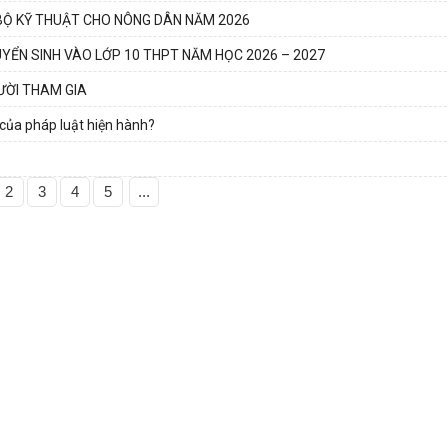
BỘ KỸ THUẬT CHO NÔNG DÂN NĂM 2026
YỂN SINH VÀO LỚP 10 THPT NĂM HỌC 2026 – 2027
ƯỜI THAM GIA
 của pháp luật hiện hành?
2
3
4
5
...