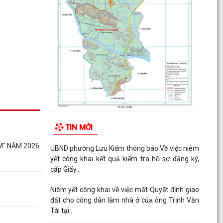
THƯỜNG KỲ THÁNG 8 NĂM 2026
UBDN phường Lưu Kiếm thông báo Về việc niêm
yết công khai kết quả kiểm tra hồ sơ đăng ký,
cấp Giấy...
UBND phường Lưu Kiếm thông báo Về việc niêm
yết công khai kết quả kiểm tra hồ sơ đăng ký,
cấp Giấy...
ĐOÀN KIỂM TRA CỦA BAN THƯỜNG VỤ THÀNH
ỦY HẢI PHÒNG VỀ CÔNG TÁC KHOA HỌC, CÔNG
TIN MỚI
NGHỆ, ĐỔI MỚI SÁNG...
M" NĂM 2026.
UBND phường Lưu Kiếm thông báo Về việc niêm
yết công khai kết quả kiểm tra hồ sơ đăng ký,
cấp Giấy...
Niêm yết công khai về việc mất Quyết định giao
đất cho công dân làm nhà ở của ông Trịnh Văn
Tài tại...