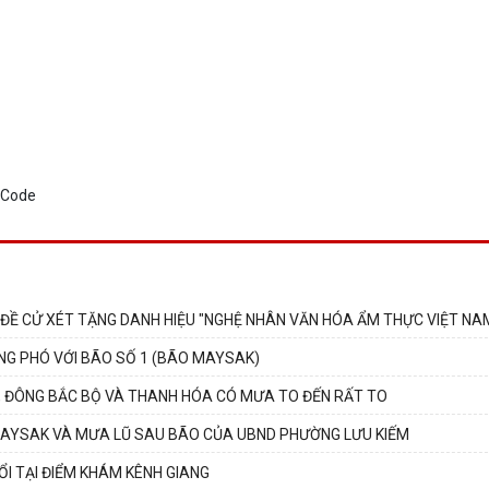
 ĐỀ CỬ XÉT TẶNG DANH HIỆU "NGHỆ NHÂN VĂN HÓA ẨM THỰC VIỆT NA
NG PHÓ VỚI BÃO SỐ 1 (BÃO MAYSAK)
6, ĐÔNG BẮC BỘ VÀ THANH HÓA CÓ MƯA TO ĐẾN RẤT TO
MAYSAK VÀ MƯA LŨ SAU BÃO CỦA UBND PHƯỜNG LƯU KIẾM
I TẠI ĐIỂM KHÁM KÊNH GIANG