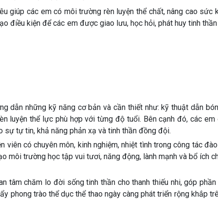
iêu giúp các em có môi trường rèn luyện thể chất, nâng cao sức 
tạo điều kiện để các em được giao lưu, học hỏi, phát huy tinh thần
g dẫn những kỹ năng cơ bản và cần thiết như: kỹ thuật dẫn bón
rèn luyện thể lực phù hợp với từng độ tuổi. Bên cạnh đó, các e
o sự tự tin, khả năng phản xạ và tinh thần đồng đội.
n viên có chuyên môn, kinh nghiệm, nhiệt tình trong công tác đà
 tạo môi trường học tập vui tươi, năng động, lành mạnh và bổ ích 
n tâm chăm lo đời sống tinh thần cho thanh thiếu nhi, góp phần
đẩy phong trào thể dục thể thao ngày càng phát triển rộng khắp tr