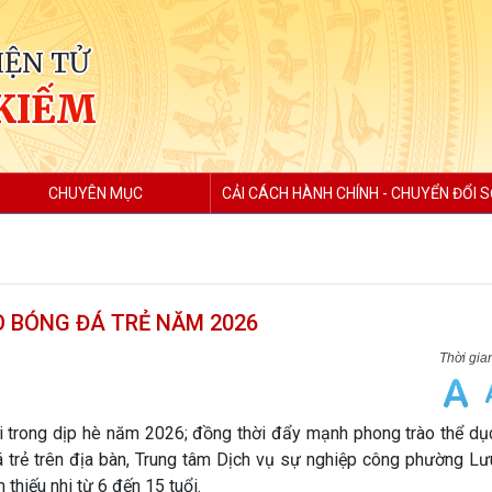
IỆN TỬ
KIẾM
CHUYÊN MỤC
CẢI CÁCH HÀNH CHÍNH - CHUYỂN ĐỔI 
 BÓNG ĐÁ TRẺ NĂM 2026
hi trong dịp hè năm 2026; đồng thời đẩy mạnh phong trào thể dụ
 trẻ trên địa bàn, Trung tâm Dịch vụ sự nghiệp công phường Lư
hiếu nhi từ 6 đến 15 tuổi.