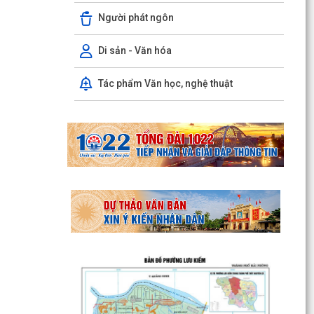
Người phát ngôn
Di sản - Văn hóa
Tác phẩm Văn học, nghệ thuật
THƯỜNG TRỰC HĐND PHƯỜNG LƯU KIẾM TỔ
CHỨC PHIÊN HỌP THƯỜNG KỲ THÁNG 8 NĂM
2026
UBND PHƯỜNG LƯU KIẾM TỔ CHỨC PHIÊN HỌP