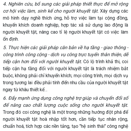
4.
Nghiên cứu, bổ sung các giải pháp thiết thực để mở rộng
cơ hội việc làm, sinh kế cho người khuyết tật.
Xây dựng các
mô hình dạy nghề thích ứng, hỗ trợ việc làm tại cộng đồng,
khuyến khích doanh nghiệp, hợp tác xã sử dụng lao động là
người khuyết tật, nâng cao tỉ lệ người khuyết tật có việc làm
ổn định.
5.
Thực hiện các giải pháp căn bản về hạ tầng - giao thông -
công trình công cộng - dịch vụ công trực tuyến thân thiện, dễ
tiếp cận hơn đối với người khuyết tật.
Có lộ trình khả thi, coi
tiếp cận hạ tầng đối với người khuyết tật là trách nhiệm bắt
buộc, không phải chỉ khuyến khích; mọi công trình, mọi dịch vụ
trong tương lai đều phải tính đến nhu cầu của người khuyết tật
ngay từ khâu thiết kế…
6.
Đẩy mạnh ứng dụng công nghệ trợ giúp và chuyển đổi số
để nâng cao chất lượng cuộc sống cho người khuyết tật.
Trong đó coi công nghệ là một trong những hướng đột phá để
người khuyết tật hoà nhập tốt hơn, cần tiếp tục nhân rộng,
chuẩn hoá, tích hợp các nền tảng, tạo "hệ sinh thái" công nghệ