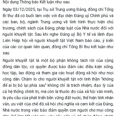
Nội dung Thông báo Kết luận như sau:
Ngày 03/12/2025, tại Trụ sở Trung ương Đảng, đồng chí Tổng
Bí thư đã có buổi làm việc với đại diện Đảng uỷ Chính phủ và
các ban, bộ, ngành Trung ương về tình hình thực hiện chủ
trương, chính sách của Đảng, pháp luật của Nhà nước đối với
người khuyết tật. Sau khi nghe Đảng uỷ Bộ Y tế và lãnh đạo
Liên Hiệp hội về người khuyết tật Việt Nam báo cáo, ý kiến
của các cơ quan liên quan, đồng chí Tổng Bí thư kết luận như
sau:
Người khuyết tật là một bộ phận không tách rời của cộng
đồng dân tộc, có quyền được bảo đảm các điều kiện sống,
học tập, lao động và tham gia các hoạt động xã hội như mọi
công dân. Chăm lo cho người khuyết tật với tinh thần "không
để ai bị bỏ lại phía sau" không chỉ là trách nhiệm, đạo lý của
cả hệ thống chính trị, mà còn là thước đo của xã hội văn minh,
là yêu cầu của phát triển bền vững đất nước, thể hiện tính nhân
văn, ưu việt của chế độ xã hội chủ nghĩa và cam kết của Đảng,
Nhà nước trong việc bảo đảm quyền con người cho mọi công