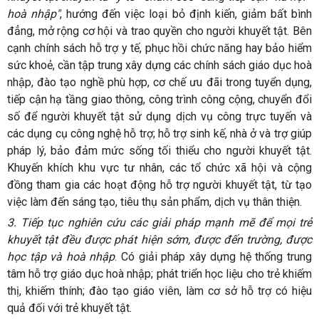
hoà nhập"
, hướng đến việc loại bỏ định kiến, giảm bất bình
đẳng, mở rộng cơ hội và trao quyền cho người khuyết tật. Bên
cạnh chính sách hỗ trợ y tế, phục hồi chức năng hay bảo hiểm
sức khoẻ, cần tập trung xây dựng các chính sách giáo dục hoà
nhập, đào tạo nghề phù hợp, cơ chế ưu đãi trong tuyển dụng,
tiếp cận hạ tầng giao thông, công trình công cộng, chuyển đổi
số để người khuyết tật sử dụng dịch vụ công trực tuyến và
các dụng cụ công nghệ hỗ trợ; hỗ trợ sinh kế, nhà ở và trợ giúp
pháp lý, bảo đảm mức sống tối thiểu cho người khuyết tật.
Khuyến khích khu vực tư nhân, các tổ chức xã hội và cộng
đồng tham gia các hoạt động hỗ trợ người khuyết tật, từ tạo
việc làm đến sáng tạo, tiêu thụ sản phẩm, dịch vụ thân thiện.
3.
Tiếp tục nghiên cứu các giải pháp mạnh mẽ để mọi trẻ
khuyết tật đều được phát hiện sớm, được đến trường, được
học tập và hoà nhập
. Có giải pháp xây dựng hệ thống trung
tâm hỗ trợ giáo dục hoà nhập; phát triển học liệu cho trẻ khiếm
thị, khiếm thính; đào tạo giáo viên, làm cơ sở hỗ trợ có hiệu
quả đối với trẻ khuyết tật.