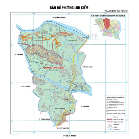
THƯỜNG TRỰC HĐND PHƯỜNG LƯU KIẾM TỔ CHỨC PHIÊN HỌP
THƯỜNG KỲ THÁNG 8 NĂM 2026
UBND PHƯỜNG LƯU KIẾM TỔ CHỨC PHIÊN HỌP THƯỜNG KỲ THÁNG 8
NĂM 2026
UBDN phường Lưu Kiếm thông báo Về việc niêm yết công khai kết quả
kiểm tra hồ sơ đăng ký, cấp Giấy...