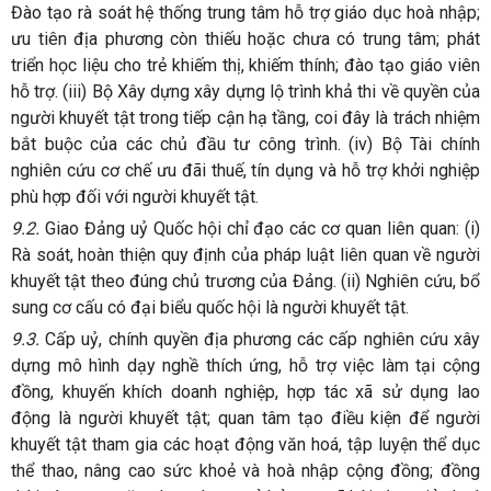
Đào tạo rà soát hệ thống trung tâm hỗ trợ giáo dục hoà nhập;
ưu tiên địa phương còn thiếu hoặc chưa có trung tâm; phát
triển học liệu cho trẻ khiếm thị, khiếm thính; đào tạo giáo viên
hỗ trợ. (iii) Bộ Xây dựng xây dựng lộ trình khả thi về quyền của
người khuyết tật trong tiếp cận hạ tầng, coi đây là trách nhiệm
bắt buộc của các chủ đầu tư công trình. (iv) Bộ Tài chính
nghiên cứu cơ chế ưu đãi thuế, tín dụng và hỗ trợ khởi nghiệp
phù hợp đối với người khuyết tật.
9.2.
Giao Đảng uỷ Quốc hội chỉ đạo các cơ quan liên quan: (i)
Rà soát, hoàn thiện quy định của pháp luật liên quan về người
khuyết tật theo đúng chủ trương của Đảng. (ii) Nghiên cứu, bổ
sung cơ cấu có đại biểu quốc hội là người khuyết tật.
9.3.
Cấp uỷ, chính quyền địa phương các cấp nghiên cứu xây
dựng mô hình dạy nghề thích ứng, hỗ trợ việc làm tại cộng
đồng, khuyến khích doanh nghiệp, hợp tác xã sử dụng lao
động là người khuyết tật; quan tâm tạo điều kiện để người
khuyết tật tham gia các hoạt động văn hoá, tập luyện thể dục
thể thao, nâng cao sức khoẻ và hoà nhập cộng đồng; đồng