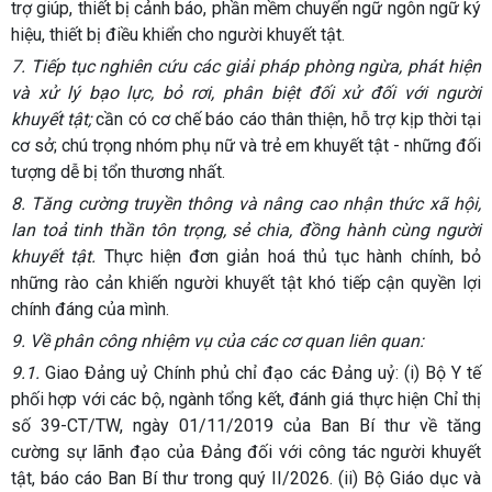
trợ giúp, thiết bị cảnh báo, phần mềm chuyển ngữ ngôn ngữ ký
hiệu, thiết bị điều khiển cho người khuyết tật.
7.
Tiếp tục nghiên cứu các giải pháp phòng ngừa, phát hiện
và xử lý bạo lực, bỏ rơi, phân biệt đối xử đối với người
khuyết tật;
cần có cơ chế báo cáo thân thiện, hỗ trợ kịp thời tại
cơ sở; chú trọng nhóm phụ nữ và trẻ em khuyết tật - những đối
tượng dễ bị tổn thương nhất.
8.
Tăng cường truyền thông và nâng cao nhận thức xã hội,
lan toả tinh thần tôn trọng, sẻ chia, đồng hành cùng người
khuyết tật.
Thực hiện đơn giản hoá thủ tục hành chính, bỏ
những rào cản khiến người khuyết tật khó tiếp cận quyền lợi
chính đáng của mình.
9.
Về phân công nhiệm vụ của các cơ quan liên quan:
9.1.
Giao Đảng uỷ Chính phủ chỉ đạo các Đảng uỷ: (i) Bộ Y tế
phối hợp với các bộ, ngành tổng kết, đánh giá thực hiện Chỉ thị
số 39-CT/TW, ngày 01/11/2019 của Ban Bí thư về tăng
cường sự lãnh đạo của Đảng đối với công tác người khuyết
tật, báo cáo Ban Bí thư trong quý II/2026. (ii) Bộ Giáo dục và