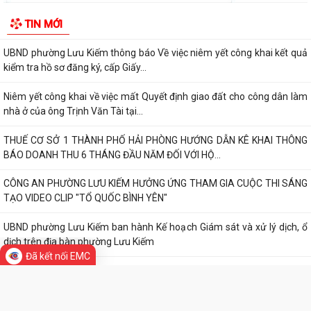
UBND phường Lưu Kiếm thông báo Về việc niêm yết công khai kết quả
kiểm tra hồ sơ đăng ký, cấp Giấy...
ĐOÀN KIỂM TRA CỦA BAN THƯỜNG VỤ THÀNH ỦY HẢI PHÒNG VỀ
TIN MỚI
CÔNG TÁC KHOA HỌC, CÔNG NGHỆ, ĐỔI MỚI SÁNG...
UBND phường Lưu Kiếm thông báo Về việc niêm yết công khai kết quả
kiểm tra hồ sơ đăng ký, cấp Giấy...
Niêm yết công khai về việc mất Quyết định giao đất cho công dân làm
nhà ở của ông Trịnh Văn Tài tại...
THUẾ CƠ SỞ 1 THÀNH PHỐ HẢI PHÒNG HƯỚNG DẪN KÊ KHAI THÔNG
BÁO DOANH THU 6 THÁNG ĐẦU NĂM ĐỐI VỚI HỘ...
CÔNG AN PHƯỜNG LƯU KIẾM HƯỞNG ỨNG THAM GIA CUỘC THI SÁNG
TẠO VIDEO CLIP "TỔ QUỐC BÌNH YÊN"
Đã kết nối EMC
UBND phường Lưu Kiếm ban hành Kế hoạch Giám sát và xử lý dịch, ổ
dịch trên địa bàn phường Lưu Kiếm