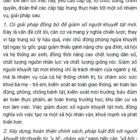
dân. Để làm tốt việc này, yêu cầu cấp uỷ, tổ chức đảng, chính
quyền, đoàn thể các cấp tập trung thực hiện tốt một số nhiệm
vụ, giải pháp sau:
1.
Có giải pháp đồng bộ để giảm số người khuyết tật mới.
Đây là vấn đề cốt lõi, căn cơ và mang ý nghĩa chiến lược; thay
vì tập trung xử lý hậu quả, việc chủ động phòng ngừa khuyết
tật ngay từ gốc giúp giảm thiểu gánh nặng cho gia đình, xã hội
và hệ thống an sinh; đồng thời nâng cao chất lượng dân số,
chất lượng nguồn nhân lực và chất lượng giống nòi. Giảm số
người khuyết tật mới không chỉ là trách nhiệm của ngành y tế,
mà là nhiệm vụ của cả hệ thống chính trị, từ chăm sóc sức
khoẻ bà mẹ - trẻ em, kiểm soát an toàn giao thông, an toàn lao
động, phòng, chống bệnh tật, kiểm soát môi trường, bảo đảm
an toàn thực phẩm, an toàn trong trường học, khu dân cư và
nơi làm việc. Việc giảm được số người khuyết tật mới, đồng
nghĩa với việc tạo ra một xã hội nhân văn, khoẻ mạnh và phát
triển hơn.
2.
Xây dựng, hoàn thiện chính sách, pháp luật đối với người
khuyết tật
chuyển từ
"y tế - chăm sóc"
sang tiếp cận
"xã hội -